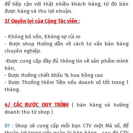
để tiếp cận với thật nhiều khách hàng, từ đó bán
được hàng và thu lợi nhuận.
3/ Quyền lợi của Cộng Tác viên :
- Không bỏ vốn, Không sợ rủi ro
- Được shop Hướng dẫn về cách tư vấn bán hàng
chuyên nghiệp.
-Được cung cấp đầy đủ thông tin về sản phẩm mình
bán,
- Được Hưởng chiết khấu % hoa hồng cao
- Được Thưởng thêm Tiền nếu doanh số tốt trong 1
tháng.
4/ CÁC BƯỚC QUY TRÌNH
( bán hàng và hưởng
doanh thu từ shop )
B1
: Shop sẽ cung cấp mỗi bạn CTV một Mã số, để
thuận lợi trong việc quản lý bán hàng …sau đó CTV