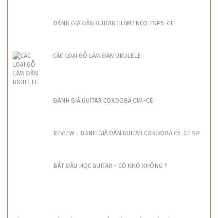
ĐÁNH GIÁ ĐÀN GUITAR FLAMENCO FSP5-CE
CÁC LOẠI GỖ LÀM ĐÀN UKULELE
ĐÁNH GIÁ GUITAR CORDOBA C1M-CE
REVIEW - ĐÁNH GIÁ ĐÀN GUITAR CORDOBA C5-CE SP
BẮT ĐẦU HỌC GUITAR - CÓ KHÓ KHÔNG ?