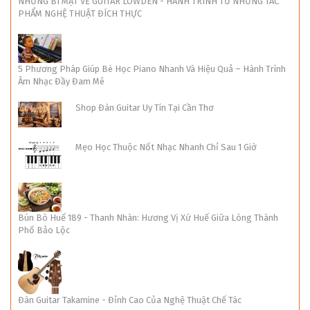
NHỮNG BÍ MẬT VỀ GUITAR LOWDEN - HÀNH TRÌNH TỪ NHỮNG TÁC
PHẨM NGHỆ THUẬT ĐÍCH THỰC
5 Phương Pháp Giúp Bé Học Piano Nhanh Và Hiệu Quả – Hành Trình
Âm Nhạc Đầy Đam Mê
Shop Đàn Guitar Uy Tín Tại Cần Thơ
Mẹo Học Thuộc Nốt Nhạc Nhanh Chỉ Sau 1 Giờ
Bún Bò Huế 189 - Thanh Nhàn: Hương Vị Xứ Huế Giữa Lòng Thành
Phố Bảo Lộc
Đàn Guitar Takamine - Đỉnh Cao Của Nghệ Thuật Chế Tác