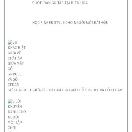
HỌC FINGER STYLE CHO NGƯỜI MỚI BẮT ĐẦU
SỰ KHÁC BIỆT GIỮA VỀ CHẤT ÂM GIỮA MẶT GỖ SPRUCE VÀ GỖ CEDAR