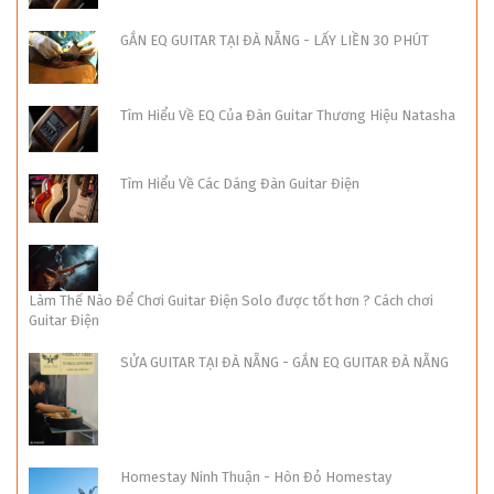
GẮN EQ GUITAR TẠI ĐÀ NẴNG - LẤY LIỀN 30 PHÚT
Tìm Hiểu Về EQ Của Đàn Guitar Thương Hiệu Natasha
Tìm Hiểu Về Các Dáng Đàn Guitar Điện
Làm Thế Nào Để Chơi Guitar Điện Solo được tốt hơn ? Cách chơi
Guitar Điện
SỬA GUITAR TẠI ĐÀ NẴNG - GẮN EQ GUITAR ĐÀ NẴNG
Homestay Ninh Thuận - Hòn Đỏ Homestay