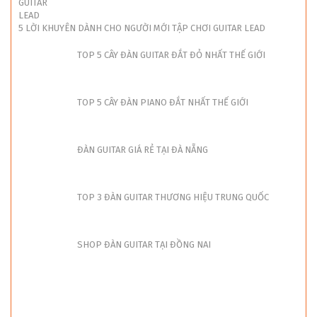
5 LỜI KHUYÊN DÀNH CHO NGƯỜI MỚI TẬP CHƠI GUITAR LEAD
TOP 5 CÂY ĐÀN GUITAR ĐẮT ĐỎ NHẤT THẾ GIỚI
TOP 5 CÂY ĐÀN PIANO ĐẮT NHẤT THẾ GIỚI
ĐÀN GUITAR GIÁ RẺ TẠI ĐÀ NẴNG
TOP 3 ĐÀN GUITAR THƯƠNG HIỆU TRUNG QUỐC
SHOP ĐÀN GUITAR TẠI ĐỒNG NAI
ĐÀN GUITAR ĐIỆN DÀNH CHO NGƯỜI MỚI BẮT ĐẦU GUITAR