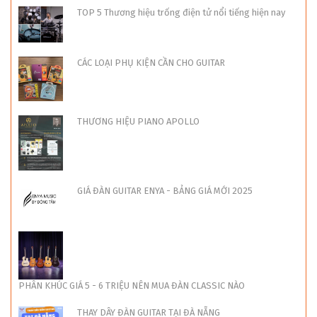
TOP 5 Thương hiệu trống điện tử nổi tiếng hiện nay
CÁC LOẠI PHỤ KIỆN CẦN CHO GUITAR
THƯƠNG HIỆU PIANO APOLLO
GIÁ ĐÀN GUITAR ENYA - BẢNG GIÁ MỚI 2025
PHÂN KHÚC GIÁ 5 - 6 TRIỆU NÊN MUA ĐÀN CLASSIC NÀO
THAY DÂY ĐÀN GUITAR TẠI ĐÀ NẴNG