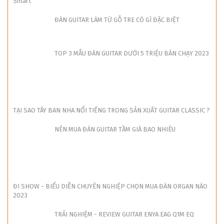
Smart
ĐÀN GUITAR LÀM TỪ GỖ TRE CÓ GÌ ĐẶC BIỆT
TOP 3 MẪU ĐÀN GUITAR DƯỚI 5 TRIỆU BÁN CHẠY 2023
TẠI SAO TÂY BAN NHA NỔI TIẾNG TRONG SẢN XUẤT GUITAR CLASSIC ?
NÊN MUA ĐÀN GUITAR TẦM GIÁ BAO NHIÊU
ĐI SHOW - BIỂU DIỄN CHUYÊN NGHIỆP CHỌN MUA ĐÀN ORGAN NÀO
2023
TRẢI NGHIỆM - REVIEW GUITAR ENYA EAG Q1M EQ