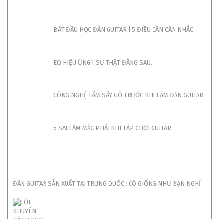
GUITAR NATASHA NBSG | CÓ ĐÁNG MONG ĐỢI...
BẮT ĐẦU HỌC ĐÀN GUITAR | 5 ĐIỀU CẦN CÂN NHẮC
EQ HIỆU ỨNG | SỰ THẬT ĐẰNG SAU...
CÔNG NGHỆ TẨM SẤY GỖ TRƯỚC KHI LÀM ĐÀN GUITAR
5 SAI LẦM MẮC PHẢI KHI TẬP CHƠI GUITAR
ĐÀN GUITAR SẢN XUẤT TẠI TRUNG QUỐC : CÓ GIỐNG NHƯ BẠN NGHĨ