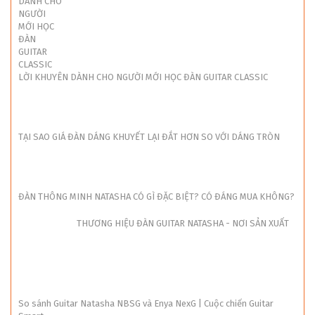
LỜI KHUYÊN DÀNH CHO NGƯỜI MỚI HỌC ĐÀN GUITAR CLASSIC
TẠI SAO GIÁ ĐÀN DÁNG KHUYẾT LẠI ĐẮT HƠN SO VỚI DÁNG TRÒN
ĐÀN THÔNG MINH NATASHA CÓ GÌ ĐẶC BIỆT? CÓ ĐÁNG MUA KHÔNG?
THƯƠNG HIỆU ĐÀN GUITAR NATASHA - NƠI SẢN XUẤT
So sánh Guitar Natasha NBSG và Enya NexG | Cuộc chiến Guitar