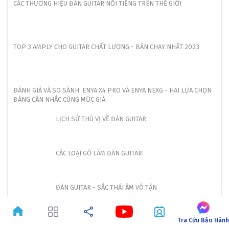
CÁC THƯƠNG HIỆU ĐÀN GUITAR NỔI TIẾNG TRÊN THẾ GIỚI
TOP 3 AMPLY CHO GUITAR CHẤT LƯỢNG - BÁN CHẠY NHẤT 2023
ĐÁNH GIÁ VÀ SO SÁNH: ENYA X4 PRO VÀ ENYA NEXG - HAI LỰA CHỌN
ĐÁNG CÂN NHẮC CÙNG MỨC GIÁ
LỊCH SỬ THÚ VỊ VỀ ĐÀN GUITAR
CÁC LOẠI GỖ LÀM ĐÀN GUITAR
ĐÀN GUITAR - SẮC THÁI ÂM VÔ TẬN
Tra Cứu Bảo Hàn
ĐÁNH GIÁ AMPLY FISHMAN LOUNDBOX MINI