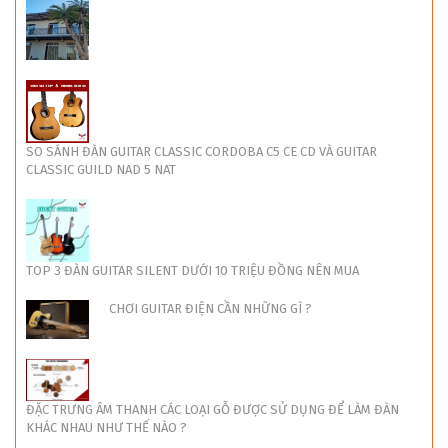
SO SÁNH ĐÀN GUITAR CLASSIC CORDOBA C5 CE CD VÀ GUITAR
CLASSIC GUILD NAD 5 NAT
TOP 3 ĐÀN GUITAR SILENT DƯỚI 10 TRIỆU ĐỒNG NÊN MUA
CHƠI GUITAR ĐIỆN CẦN NHỮNG GÌ ?
ĐẶC TRƯNG ÂM THANH CÁC LOẠI GỖ ĐƯỢC SỬ DỤNG ĐỂ LÀM ĐÀN
KHÁC NHAU NHƯ THẾ NÀO ?