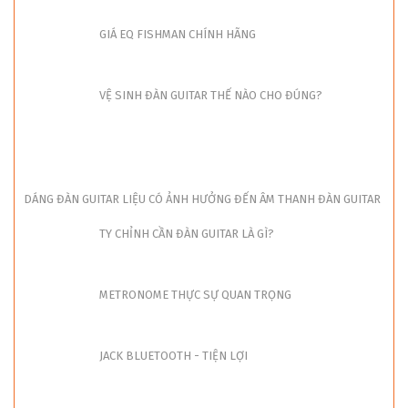
GIÁ EQ FISHMAN CHÍNH HÃNG
VỆ SINH ĐÀN GUITAR THẾ NÀO CHO ĐÚNG?
DÁNG ĐÀN GUITAR LIỆU CÓ ẢNH HƯỞNG ĐẾN ÂM THANH ĐÀN GUITAR
TY CHỈNH CẦN ĐÀN GUITAR LÀ GÌ?
METRONOME THỰC SỰ QUAN TRỌNG
JACK BLUETOOTH - TIỆN LỢI
SHOP ĐÀN GUITAR TẠI BIÊN HOÀ