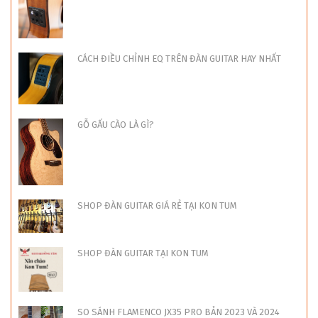
CÁCH ĐIỀU CHỈNH EQ TRÊN ĐÀN GUITAR HAY NHẤT
GỖ GẤU CÀO LÀ GÌ?
SHOP ĐÀN GUITAR GIÁ RẺ TẠI KON TUM
SHOP ĐÀN GUITAR TẠI KON TUM
SO SÁNH FLAMENCO JX35 PRO BẢN 2023 VÀ 2024