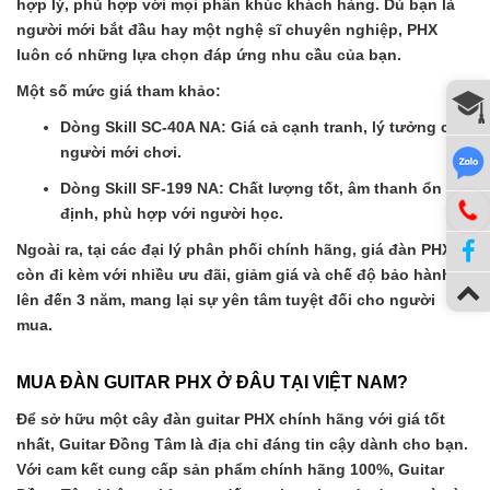
hợp lý, phù hợp với mọi phân khúc khách hàng. Dù bạn là
người mới bắt đầu hay một nghệ sĩ chuyên nghiệp, PHX
luôn có những lựa chọn đáp ứng nhu cầu của bạn.
Một số mức giá tham khảo:
Dòng Skill SC-40A NA
: Giá cả cạnh tranh, lý tưởng cho
người mới chơi.
Dòng Skill SF-199 NA
: Chất lượng tốt, âm thanh ổn
định, phù hợp với người học.
Ngoài ra, tại các đại lý phân phối chính hãng, giá đàn PHX
còn đi kèm với nhiều ưu đãi, giảm giá và chế độ bảo hành
lên đến 3 năm, mang lại sự yên tâm tuyệt đối cho người
mua.
MUA ĐÀN GUITAR PHX Ở ĐÂU TẠI VIỆT NAM?
Để sở hữu một cây đàn guitar PHX chính hãng với giá tốt
nhất,
Guitar Đồng Tâm
là địa chỉ đáng tin cậy dành cho bạn.
Với cam kết cung cấp sản phẩm chính hãng 100%, Guitar