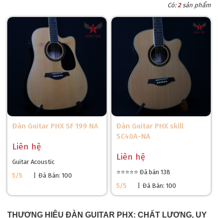
Có:
2
sản phẩm
Đàn Guitar PHX SF 199 NA
Đàn Guitar PHX skill
SC40A-NA
Liên hệ
Liên hệ
Guitar Acoustic
⭐⭐⭐⭐⭐ Đã bán 138
5/5
|
Đã Bán: 100
5/5
|
Đã Bán: 100
THƯƠNG HIỆU ĐÀN GUITAR PHX: CHẤT LƯỢNG, UY