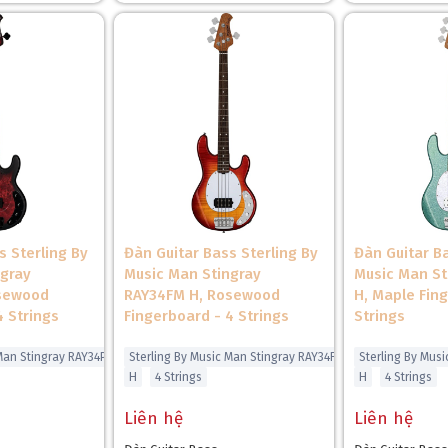
s Sterling By
Đàn Guitar Bass Sterling By
Đàn Guitar Ba
❄
ngray
Music Man Stingray
Music Man St
osewood
RAY34FM H, Rosewood
H, Maple Fin
4 Strings
Fingerboard - 4 Strings
Strings
 Man Stingray RAY34PB
Sterling By Music Man Stingray RAY34FM
Sterling By Mus
H
4 Strings
H
4 Strings
Liên hệ
Liên hệ