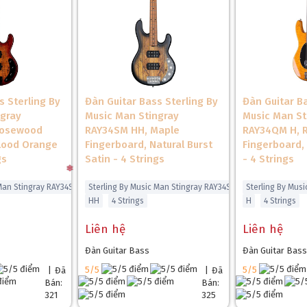
s Sterling By
Đàn Guitar Bass Sterling By
Đàn Guitar Ba
ngray
Music Man Stingray
Music Man St
Rosewood
RAY34SM HH, Maple
RAY34QM H, 
Blood Orange
Fingerboard, Natural Burst
Fingerboard,
gs
Satin - 4 Strings
- 4 Strings
 Man Stingray RAY34SM
Sterling By Music Man Stingray RAY34SM
Sterling By Mus
HH
4 Strings
H
4 Strings
Liên hệ
Liên hệ
Đàn Guitar Bass
Đàn Guitar Bass
5/5
5/5
|
Đã
|
Đã
Bán:
Bán:
321
325