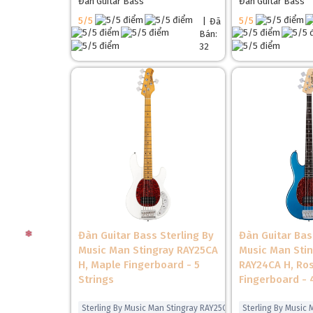
Đàn Guitar Bass
Đàn Guitar Bass
5/5
5/5
|
Đã
Bán:
32
❅
Đàn Guitar Bass Sterling By
Đàn Guitar Bas
Music Man Stingray RAY25CA
Music Man Sti
H, Maple Fingerboard - 5
RAY24CA H, R
Strings
Fingerboard - 
Sterling By Music Man Stingray RAY25CA
Sterling By Music