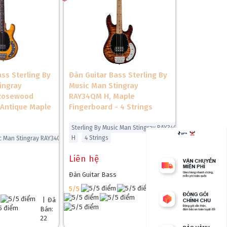
ss Sterling By
Đàn Guitar Bass Sterling By
ingray
Music Man Stingray
Rosewood
RAY34QM H, Maple
 Antique Maple
Fingerboard - 4 Strings
❆
Sterling By Music Man Stingray RAY34QM
H
4 Strings
ic Man Stingray RAY34QM
Liên hệ
Đàn Guitar Bass
5/5
|
Đã
Bán:
|
Đã
231
Bán:
22