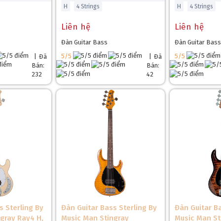
H
4 Strings
H
4 Strings
Liên hệ
Liên hệ
Đàn Guitar Bass
Đàn Guitar Bass
5/5
5/5
|
Đã
|
Đã
Bán:
Bán:
232
42
s Sterling By
Đàn Guitar Bass Sterling By
Đàn Guitar Ba
gray Ray4 H,
Music Man Stingray
Music Man St