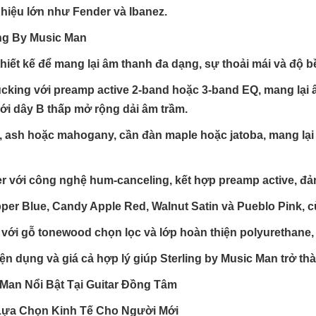
 hiệu lớn như Fender và Ibanez.
ing By Music Man
hiết kế để mang lại âm thanh đa dạng, sự thoải mái và độ b
king với preamp active 2-band hoặc 3-band EQ, mang lại â
với dây B thấp mở rộng dải âm trầm.
r, ash hoặc mahogany, cần đàn maple hoặc jatoba, mang lại 
r với công nghệ hum-canceling, kết hợp preamp active, đả
r Blue, Candy Apple Red, Walnut Satin và Pueblo Pink, cùng
 với gỗ tonewood chọn lọc và lớp hoàn thiện polyurethane,
tiện dụng và giá cả hợp lý giúp Sterling by Music Man trở t
 Man Nổi Bật Tại Guitar Đồng Tâm
 Lựa Chọn Kinh Tế Cho Người Mới