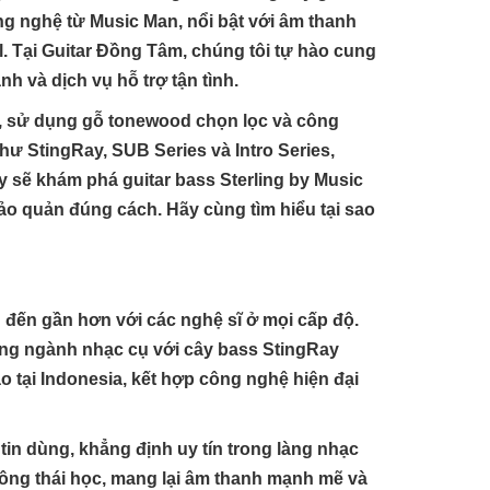
ông nghệ từ Music Man, nổi bật với âm thanh
al. Tại Guitar Đồng Tâm, chúng tôi tự hào cung
h và dịch vụ hỗ trợ tận tình.
ll, sử dụng gỗ tonewood chọn lọc và công
hư StingRay, SUB Series và Intro Series,
y sẽ khám phá guitar bass Sterling by Music
bảo quản đúng cách. Hãy cùng tìm hiểu tại sao
n đến gần hơn với các nghệ sĩ ở mọi cấp độ.
rong ngành nhạc cụ với cây bass StingRay
o tại Indonesia, kết hợp công nghệ hiện đại
tin dùng, khẳng định uy tín trong làng nhạc
 công thái học, mang lại âm thanh mạnh mẽ và