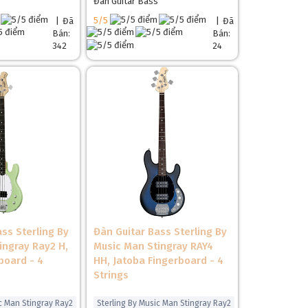
Đàn Guitar Bass
5/5
|
Đã
|
Đã
Bán:
Bán:
342
24
❅
ss Sterling By
Đàn Guitar Bass Sterling By
ingray Ray2 H,
Music Man Stingray RAY4
board - 4
HH, Jatoba Fingerboard - 4
Strings
ic Man Stingray Ray2
Sterling By Music Man Stingray Ray2