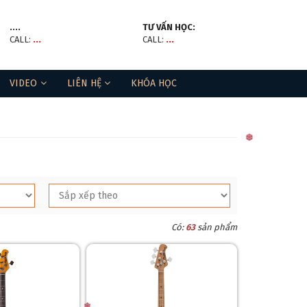
....
TƯ VẤN HỌC:
CALL:
...
CALL:
...
VIDEO
LIÊN HỆ
KHÓA HỌC
Có:
63
sản phẩm