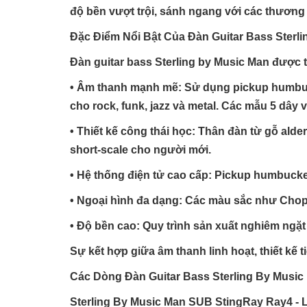
độ bền vượt trội, sánh ngang với các thương
Đặc Điểm Nổi Bật Của Đàn Guitar Bass Sterl
Đàn guitar bass Sterling by Music Man được t
•
Âm thanh mạnh mẽ
: Sử dụng pickup humbuc
cho rock, funk, jazz và metal. Các mẫu 5 dây 
•
Thiết kế công thái học
: Thân đàn từ gỗ alde
short-scale cho người mới.
•
Hệ thống điện tử cao cấp
: Pickup humbucke
•
Ngoại hình đa dạng
: Các màu sắc như Choppe
•
Độ bền cao
: Quy trình sản xuất nghiêm ngặt
Sự kết hợp giữa âm thanh linh hoạt, thiết kế 
Các Dòng Đàn Guitar Bass Sterling By Music
Sterling By Music Man SUB StingRay Ray4 -