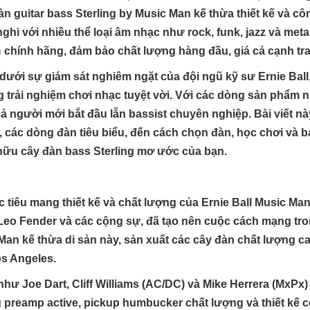
àn guitar bass Sterling by Music Man kế thừa thiết kế và c
nghi với nhiều thể loại âm nhạc như rock, funk, jazz và met
n
chính hãng, đảm bảo chất lượng hàng đầu, giá cả cạnh tran
a dưới sự giám sát nghiêm ngặt của đội ngũ kỹ sư Ernie Ba
ng trải nghiệm chơi nhạc tuyệt vời. Với các dòng sản phẩm n
 người mới bắt đầu lẫn bassist chuyên nghiệp. Bài viết nà
t, các dòng đàn tiêu biểu, đến cách chọn đàn, học chơi và 
hữu cây đàn bass Sterling mơ ước của bạn.
 tiêu mang thiết kế và chất lượng của Ernie Ball Music Ma
i Leo Fender và các cộng sự, đã tạo nên cuộc cách mạng t
Man kế thừa di sản này, sản xuất các cây đàn chất lượng ca
os Angeles.
ư Joe Dart, Cliff Williams (AC/DC) và Mike Herrera (MxPx) 
ng preamp active, pickup humbucker chất lượng và thiết kế
❅