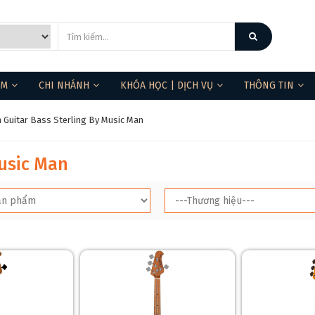
ẨM
CHI NHÁNH
KHÓA HỌC | DỊCH VỤ
THÔNG TIN
 Guitar Bass Sterling By Music Man
❆
Music Man