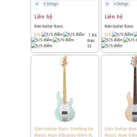
H
5 Strings
H
4 Strings
Liên hệ
Liên hệ
Đàn Guitar Bass
Đàn Guitar Bass
5/5
5/5
|
Đã
Bán:
32
❄
Đàn Guitar Bass Sterling By
Đàn Guitar Bas
Music Man Stingray RAY4 H,
Music Man Stin