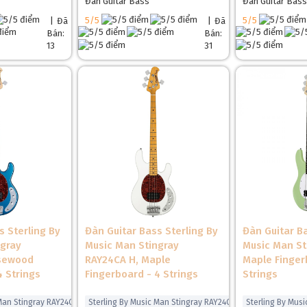
Đàn Guitar Bass
Đàn Guitar Bass
5/5
5/5
|
Đã
|
Đã
Bán:
Bán:
13
31
s Sterling By
Đàn Guitar Bass Sterling By
Đàn Guitar Ba
ngray
Music Man Stingray
Music Man St
osewood
RAY24CA H, Maple
Maple Finger
4 Strings
Fingerboard - 4 Strings
Strings
 Man Stingray RAY24CA
Sterling By Music Man Stingray RAY24CA
Sterling By Mus