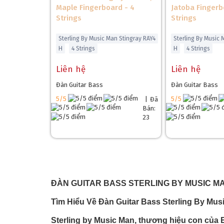
Maple Fingerboard - 4
Jatoba Fingerb
Strings
Strings
Sterling By Music Man Stingray RAY4
Sterling By Music 
H
4 Strings
H
4 Strings
Liên hệ
Liên hệ
Đàn Guitar Bass
Đàn Guitar Bass
5/5
5/5
|
Đã
Bán:
23
ĐÀN GUITAR BASS STERLING BY MUSIC MA
Tìm Hiểu Về Đàn Guitar Bass Sterling By Mus
Sterling by Music Man, thương hiệu con của E