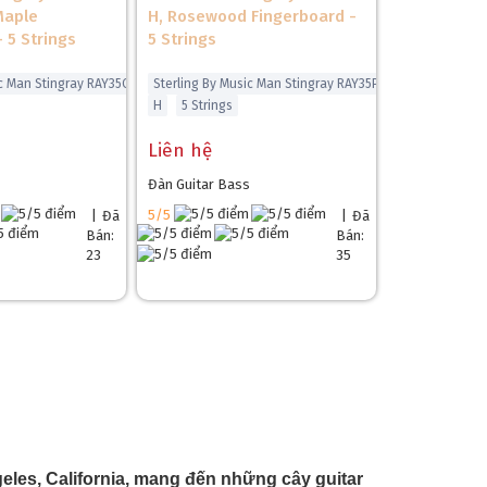
Maple
H, Rosewood Fingerboard -
 5 Strings
5 Strings
ic Man Stingray RAY35QM
Sterling By Music Man Stingray RAY35PB
H
5 Strings
Liên hệ
Đàn Guitar Bass
5/5
|
Đã
|
Đã
Bán:
Bán:
23
35
eles, California, mang đến những cây guitar