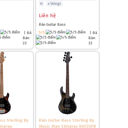
H
4 Strings
Liên hệ
Đàn Guitar Bass
5/5
|
Đã
|
Đã
Bán:
Bán:
23
32
ss Sterling By
Đàn Guitar Bass Sterling By
ingray
Music Man Stingray RAY35PB