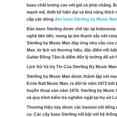
bass chất lượng cao với giá cả phải chăng. Đ
mạnh mẽ, thiết kế hiện đại và khả năng thích 
cấp các dòng
đàn bass Sterling by Music Ma
Đàn bass Sterling được chế tác tại Indonesi
nghệ tiên tiến, mang lại âm thanh sắc nét cù
Sterling by Music Man đáp ứng nhu cầu của cả
Man, từ lịch sử thương hiệu, đặc điểm nổi bậ
Guitar Đồng Tâm là điểm đến lý tưởng để sở 
Lịch Sử Và Uy Tín Của Sterling By Music Man
Sterling by Music Man được thành lập với mục
Ernie Ball Music Man, ra đời từ năm 1972 bở
huyền thoại vào năm 1976. Sterling by Music 
và quy trình kiểm tra nghiêm ngặt tại trụ sở L
Thương hiệu này được các bassist nổi tiếng nh
cụ. Các cây bass Sterling nổi bật với hệ thố