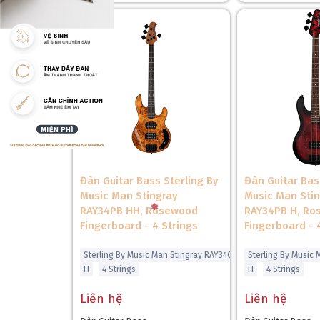
Đàn Guitar Bass Sterling By
Đàn Guitar Bas
Music Man Stingray
Music Man Sti
RAY34PB HH, Rosewood
RAY34PB H, R
Fingerboard - 4 Strings
Fingerboard - 
Sterling By Music Man Stingray RAY34QM
Sterling By Music
H
4 Strings
H
4 Strings
Liên hệ
Liên hệ