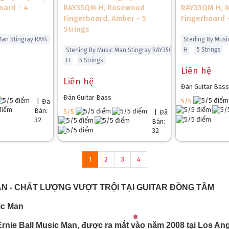
oard - 4
RAY35QM H, Rosewood
RAY35QM H, 
Fingerboard, Amber - 5
Fingerboard -
Strings
Man Stingray RAY4
Sterling By Mus
H
5 Strings
Sterling By Music Man Stingray RAY35QM
H
5 Strings
Liên hệ
Liên hệ
Đàn Guitar Bass
Đàn Guitar Bass
5/5
|
Đã
Bán:
5/5
|
Đã
32
Bán:
32
1
2
3
4
N - CHẤT LƯỢNG VƯỢT TRỘI TẠI GUITAR ĐỒNG TÂM
ic Man
rnie Ball Music Man, được ra mắt vào năm 2008 tại Los Ang