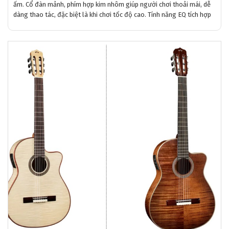
ấm. Cổ đàn mảnh, phím hợp kim nhôm giúp người chơi thoải mái, dễ
dàng thao tác, đặc biệt là khi chơi tốc độ cao. Tính năng EQ tích hợp
và khả năng kết nối với thiết bị âm thanh ngoài là điểm cộng lớn. Với
mức giá từ 7-9 triệu đồng, Enya X1 Pro Max là lựa chọn xuất sắc cho
cả người mới và chuyên nghiệp.