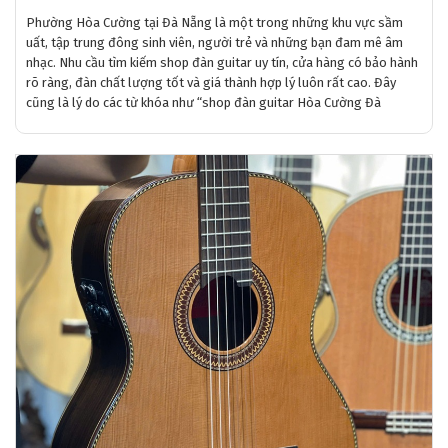
Phường Hòa Cường tại Đà Nẵng là một trong những khu vực sầm
uất, tập trung đông sinh viên, người trẻ và những bạn đam mê âm
nhạc. Nhu cầu tìm kiếm shop đàn guitar uy tín, cửa hàng có bảo hành
rõ ràng, đàn chất lượng tốt và giá thành hợp lý luôn rất cao. Đây
cũng là lý do các từ khóa như “shop đàn guitar Hòa Cường Đà
Nẵng”, “mua guitar tại phường Hòa Cường”, “cửa hàng đàn guitar Đà
Nẵng uy tín” được tìm kiếm ngày càng nhiều.