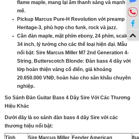
flame maple, mang lại âm thanh sáng và mạnh
mẽ.
Pickup Marcus Pure-H Revolution với preamp
Heritage-3, phù hợp cho funk, rock và jazz.
Cần đàn maple, mặt phím ebony, 24 phím, scale
34 inch, lý tưởng cho các thể loại hiện đại.
Mẫu
nổi bật
: Sire Marcus Miller M7 2nd Generation 4-
String, Butterscotch Blonde: Đàn bass 4 dây với
lớp hoàn thiện vàng cổ điển, giá khoảng
20.650.000 VNĐ, hoàn hảo cho sân khấu chuyên
nghiệp.
So Sánh Đàn Guitar Bass 4 Dây Sire Với Các Thương
Hiệu Khác
Dưới đây là so sánh đàn bass 4 dây Sire với các
thương hiệu nổi bật:
Tính
Sire Marcus Miller
Fender American
Ib