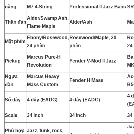
năng
M7 4-String
Professional II Jazz Bass
SR
Alder/Swamp Ash,
Thân đàn
Alder/Ash
Ma
Flame Maple
Ebony/Rosewood,
Rosewood/Maple, 20
Ro
Mặt phím
24 phím
phím
24
Marcus Pure-H
Bar
Pickup
Fender V-Mod II Jazz
Revolution
MK
Ngựa
Marcus Heavy
Ac
Fender HiMass
đàn
Mass Custom
B5
4 
Số dây
4 dây (EADG)
4 dây (EADG)
(E
Scale
34 inch
34 inch
34
Jaz
Phù hợp
Jazz, funk, rock,