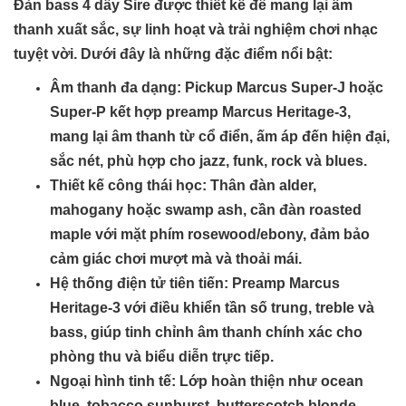
Đàn bass 4 dây Sire được thiết kế để mang lại âm
thanh xuất sắc, sự linh hoạt và trải nghiệm chơi nhạc
tuyệt vời. Dưới đây là những đặc điểm nổi bật:
Âm thanh đa dạng
: Pickup Marcus Super-J hoặc
Super-P kết hợp preamp Marcus Heritage-3,
mang lại âm thanh từ cổ điển, ấm áp đến hiện đại,
sắc nét, phù hợp cho jazz, funk, rock và blues.
Thiết kế công thái học
: Thân đàn alder,
mahogany hoặc swamp ash, cần đàn roasted
maple với mặt phím rosewood/ebony, đảm bảo
cảm giác chơi mượt mà và thoải mái.
Hệ thống điện tử tiên tiến
: Preamp Marcus
Heritage-3 với điều khiển tần số trung, treble và
bass, giúp tinh chỉnh âm thanh chính xác cho
phòng thu và biểu diễn trực tiếp.
Ngoại hình tinh tế
: Lớp hoàn thiện như ocean
blue, tobacco sunburst, butterscotch blonde