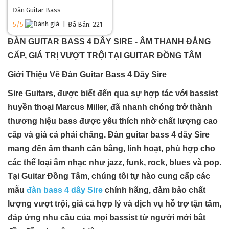
Đàn Guitar Bass
5/5
|
Đã Bán: 221
ĐÀN GUITAR BASS 4 DÂY SIRE - ÂM THANH ĐẲNG
CẤP, GIÁ TRỊ VƯỢT TRỘI TẠI GUITAR ĐỒNG TÂM
Giới Thiệu Về Đàn Guitar Bass 4 Dây Sire
Sire Guitars, được biết đến qua sự hợp tác với bassist
huyền thoại Marcus Miller, đã nhanh chóng trở thành
thương hiệu bass được yêu thích nhờ chất lượng cao
cấp và giá cả phải chăng. Đàn guitar bass 4 dây Sire
mang đến âm thanh cân bằng, linh hoạt, phù hợp cho
các thể loại âm nhạc như jazz, funk, rock, blues và pop.
Tại Guitar Đồng Tâm, chúng tôi tự hào cung cấp các
mẫu
đàn bass 4 dây Sire
chính hãng, đảm bảo chất
lượng vượt trội, giá cả hợp lý và dịch vụ hỗ trợ tận tâm,
đáp ứng nhu cầu của mọi bassist từ người mới bắt