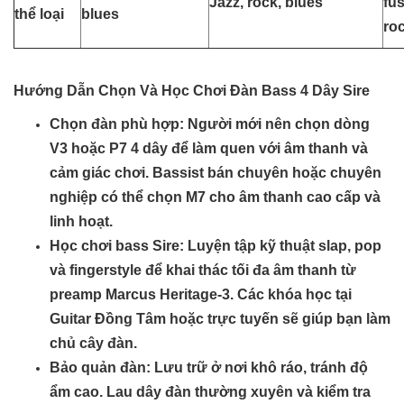
Jazz, rock, blues
fus
thể loại
blues
ro
Hướng Dẫn Chọn Và Học Chơi Đàn Bass 4 Dây Sire
Chọn đàn phù hợp
: Người mới nên chọn dòng
V3 hoặc P7 4 dây để làm quen với âm thanh và
cảm giác chơi. Bassist bán chuyên hoặc chuyên
nghiệp có thể chọn M7 cho âm thanh cao cấp và
linh hoạt.
Học chơi bass Sire
: Luyện tập kỹ thuật slap, pop
và fingerstyle để khai thác tối đa âm thanh từ
preamp Marcus Heritage-3. Các khóa học tại
Guitar Đồng Tâm hoặc trực tuyến sẽ giúp bạn làm
chủ cây đàn.
Bảo quản đàn
: Lưu trữ ở nơi khô ráo, tránh độ
ẩm cao. Lau dây đàn thường xuyên và kiểm tra