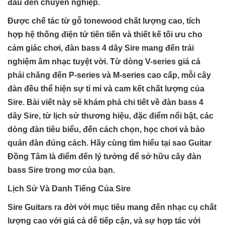
đầu đến chuyên nghiệp.
Được chế tác từ gỗ tonewood chất lượng cao, tích
hợp hệ thống điện tử tiên tiến và thiết kế tối ưu cho
cảm giác chơi, đàn bass 4 dây Sire mang đến trải
nghiệm âm nhạc tuyệt vời. Từ dòng V-series giá cả
phải chăng đến P-series và M-series cao cấp, mỗi cây
đàn đều thể hiện sự tỉ mỉ và cam kết chất lượng của
Sire. Bài viết này sẽ khám phá chi tiết về đàn bass 4
dây Sire, từ lịch sử thương hiệu, đặc điểm nổi bật, các
dòng đàn tiêu biểu, đến cách chọn, học chơi và bảo
quản đàn đúng cách. Hãy cùng tìm hiểu tại sao Guitar
Đồng Tâm là điểm đến lý tưởng để sở hữu cây đàn
bass Sire trong mơ của bạn.
Lịch Sử Và Danh Tiếng Của Sire
Sire Guitars ra đời với mục tiêu mang đến nhạc cụ chất
lượng cao với giá cả dễ tiếp cận, và sự hợp tác với