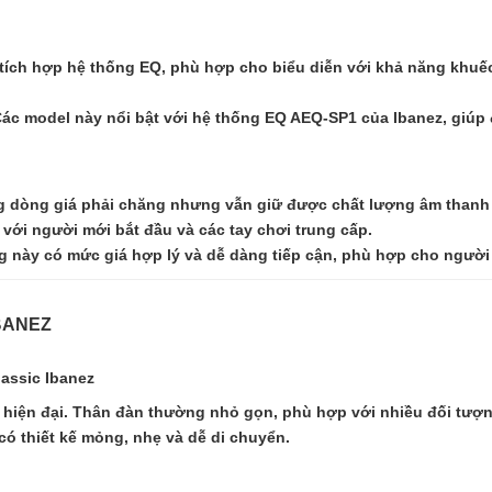
có tích hợp hệ thống EQ, phù hợp cho biểu diễn với khả năng kh
Các model này nổi bật với hệ thống EQ AEQ-SP1 của Ibanez, giúp 
ng dòng giá phải chăng nhưng vẫn giữ được chất lượng âm thanh 
ới người mới bắt đầu và các tay chơi trung cấp.
g này có mức giá hợp lý và dễ dàng tiếp cận, phù hợp cho người
BANEZ
lassic Ibanez
vừa hiện đại. Thân đàn thường nhỏ gọn, phù hợp với nhiều đối tư
ó thiết kế mỏng, nhẹ và dễ di chuyển.