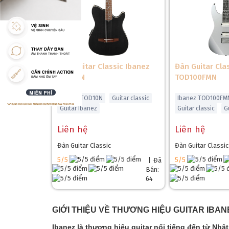
Đàn Guitar Classic Ibanez
Đàn Guitar Cla
TOD10N
TOD100FMN
Ibanez TOD10N
Guitar classic
Ibanez TOD100FM
Guitar Ibanez
Guitar classic
G
Liên hệ
Liên hệ
Đàn Guitar Classic
Đàn Guitar Classic
5/5
5/5
|
Đã
Bán:
64
GIỚI THIỆU VỀ THƯƠNG HIỆU GUITAR IBAN
Ibanez là thương hiệu guitar nổi tiếng đến từ Nhậ