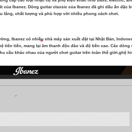
g cấp các loại nhạc cụ và phụ kiện khác như bass, electric, ampli
ất của Ibanez. Dòng guitar classic của Ibanez đã ghi dấu ấn đặc 
âu lắng, chất lượng và phù hợp với nhiều phong cách chơi.
ờng, Ibanez có nhiều nhà máy sản xuất đặt tại Nhật Bản, Indone
ệ tiên tiến, mang lại âm thanh độc đáo và độ bền cao. Các dòng
u cầu khác nhau của người chơi guitar trên toàn thế giới.ghệ hi