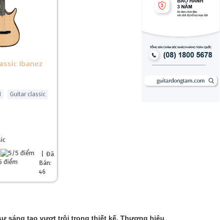
lassic Ibanez
N
Guitar classic
ic
|
Đã
Bán:
46
sự sáng tạo vượt trội trong thiết kế. Thương hiệu