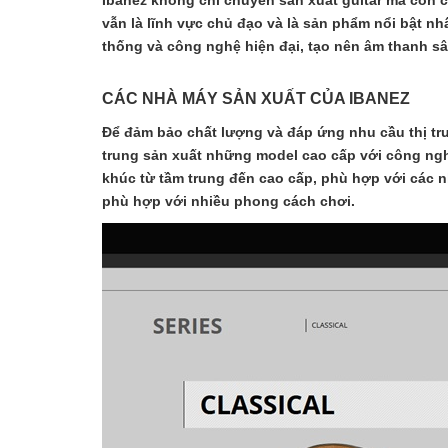
Ibanez không chỉ chuyên sản xuất guitar mà còn cun
vẫn là lĩnh vực chủ đạo và là sản phẩm nổi bật nh
thống và công nghệ hiện đại, tạo nên âm thanh s
CÁC NHÀ MÁY SẢN XUẤT CỦA IBANEZ
Để đảm bảo chất lượng và đáp ứng nhu cầu thị trư
trung sản xuất những model cao cấp với công ngh
khúc từ tầm trung đến cao cấp, phù hợp với các nh
phù hợp với nhiều phong cách chơi.