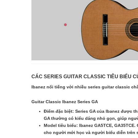
CÁC SERIES GUITAR CLASSIC TIÊU BIỂU C
Ibanez nổi tiếng với nhiều series guitar classic
Guitar Classic Ibanez Series GA
Điểm đặc biệt: Series GA của Ibanez được th
GA thường có kiểu dáng nhỏ gọn, giúp ngườ
Model tiêu biểu: Ibanez GA5TCE, GA35TCE. C
❅
cho người mới học và người biểu diễn trên 