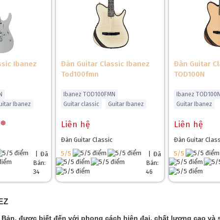
ssic Ibanez
Đàn Guitar Classic Ibanez
Đàn Guitar C
Tod100fmn
TOD100N
N
Ibanez TOD100FMN
Ibanez TOD100
uitar Ibanez
Guitar classic
Guitar Ibanez
Guitar Ibanez
Liên hệ
Liên hệ
Đàn Guitar Classic
Đàn Guitar Class
5/5
5/5
|
Đã
|
Đã
Bán:
Bán:
34
46
EZ
t Bản, được biết đến với phong cách hiện đại, chất lượng cao và 