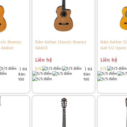
ssic Ibanez
Đàn Guitar Classic Ibanez
Đàn Guitar C
e Amber
GA6CE
Ga1 1/2 Open
Liên hệ
Liên hệ
5/5
5/5
|
Đã
|
Đã
❆
Bán:
Bán:
100
100