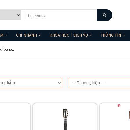
ẨM
CHI NHÁNH
KHÓA HỌC | DỊCH VỤ
THÔNG TIN
ic Ibanez