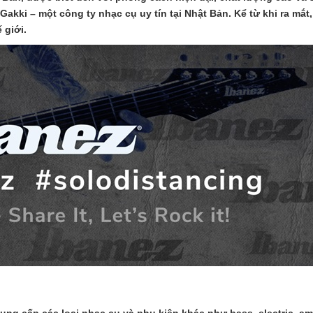
kki – một công ty nhạc cụ uy tín tại Nhật Bản. Kể từ khi ra mắt
 giới.
❆