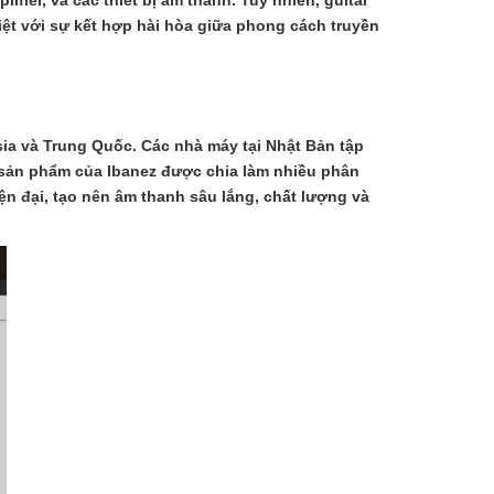
fier, và các thiết bị âm thanh. Tuy nhiên, guitar
biệt với sự kết hợp hài hòa giữa phong cách truyền
❆
sia và Trung Quốc. Các nhà máy tại Nhật Bản tập
 sản phẩm của Ibanez được chia làm nhiều phân
ện đại, tạo nên âm thanh sâu lắng, chất lượng và
❄