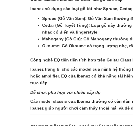
Ibanez sử dụng các loại gỗ tốt như Spruce, Ceda
Spruce (Gỗ Vân Sam): Gỗ Vân Sam thường đư
Cedar (Gỗ Tuyết Tùng): Loại gỗ này thường
nhạc cổ điển và fingerstyle.
Mahogany (Gỗ Gụ): Gỗ Mahogany thường dùng 
Okoume: Gỗ Okoume có trọng lượng nhẹ, rất
Công nghệ EQ tiên tiến tích hợp trên Guitar Class
Ibanez trang bị cho các model của mình hệ thống
hoặc amplifier. EQ của Ibanez có khả năng tái hiệ
trực tiếp.
Dễ chơi, phù hợp với nhiều cấp độ
Các model classic của Ibanez thường có cần đàn 
Ibanez giúp người chơi cảm thấy thoải mái và dễ 
GUITAR ĐỒNG TÂM - NHÀ PHÂN PHỐI GUIT