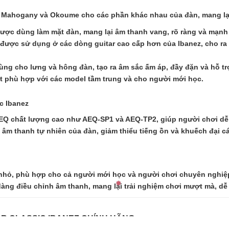
r, Mahogany và Okoume cho các phần khác nhau của đàn, mang lại
ợc dùng làm mặt đàn, mang lại âm thanh vang, rõ ràng và mạnh
 được sử dụng ở các dòng guitar cao cấp hơn của Ibanez, cho r
cho lưng và hông đàn, tạo ra âm sắc ấm áp, đầy đặn và hỗ trợ 
 phù hợp với các model tầm trung và cho người mới học.
ic Ibanez
 EQ chất lượng cao như AEQ-SP1 và AEQ-TP2, giúp người chơi dễ d
n âm thanh tự nhiên của đàn, giảm thiểu tiếng ồn và khuếch đại cá
nhỏ, phù hợp cho cả người mới học và người chơi chuyên nghiệp.
dàng điều chỉnh âm thanh, mang lại trải nghiệm chơi mượt mà, dễ 
AR CLASSIC IBANEZ CHÍNH HÃNG