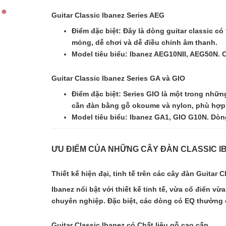
Guitar Classic Ibanez Series AEG
Điểm đặc biệt: Đây là dòng guitar classic 
mỏng, dễ chơi và dễ điều chỉnh âm thanh.
Model tiêu biểu: Ibanez AEG10NII, AEG50N. 
Guitar Classic Ibanez Series GA và GIO
Điểm đặc biệt: Series GIO là một trong nhữ
cần đàn bằng gỗ okoume và nylon, phù hợp v
Model tiêu biểu: Ibanez GA1, GIO G10N. Dòn
ƯU ĐIỂM CỦA NHỮNG CÂY ĐÀN CLASSIC I
Thiết kế hiện đại, tinh tế trên các cây đàn Guitar C
❄
Ibanez nổi bật với thiết kế tinh tế, vừa cổ điển 
chuyên nghiệp. Đặc biệt, các dòng có EQ thường c
Guitar Classic Ibanez có Chất liệu gỗ cao cấp