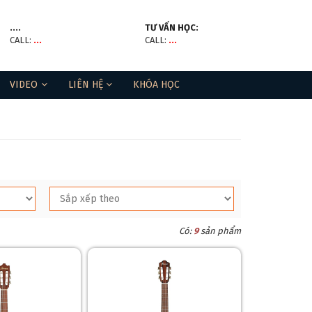
....
TƯ VẤN HỌC:
CALL:
...
CALL:
...
VIDEO
LIÊN HỆ
KHÓA HỌC
Có:
9
sản phẩm