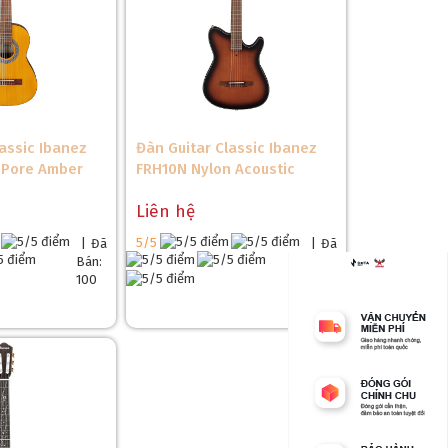
lassic Ibanez
Đàn Guitar Classic Ibanez
 Pore Amber
FRH10N Nylon Acoustic
Liên hệ
5/5
|
Đã
|
Đã
Bán:
Bán:
100
100