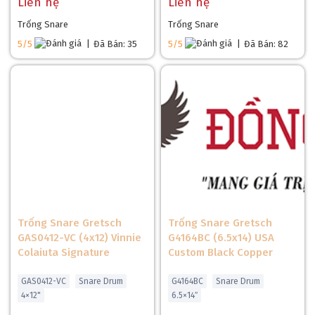
Liên hệ
Liên hệ
Trống Snare
Trống Snare
5/5
|
Đã Bán: 35
5/5
|
Đã Bán: 82
Trống Snare Gretsch
Trống Snare Gretsch
GAS0412-VC (4x12) Vinnie
G4164BC (6.5x14) USA
Colaiuta Signature
Custom Black Copper
GAS0412-VC
Snare Drum
G4164BC
Snare Drum
4×12"
6.5×14″