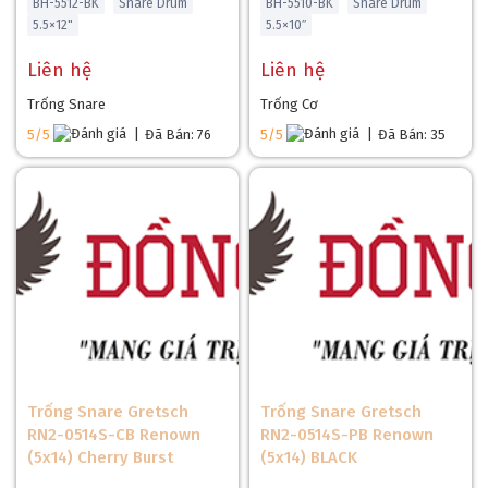
BH-5512-BK
Snare Drum
BH-5510-BK
Snare Drum
5.5×12"
5.5×10″
Liên hệ
Liên hệ
Trống Snare
Trống Cơ
5/5
|
Đã Bán: 76
5/5
|
Đã Bán: 35
Trống Snare Gretsch
Trống Snare Gretsch
RN2-0514S-CB Renown
RN2-0514S-PB Renown
(5x14) Cherry Burst
(5x14) BLACK