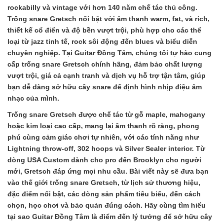
rockabilly và vintage với hơn 140 năm chế tác thủ công.
Trống snare Gretsch nổi bật với âm thanh warm, fat, và rich,
thiết kế cổ điển và độ bền vượt trội, phù hợp cho các thể
loại từ jazz tinh tế, rock sôi động đến blues và biểu diễn
chuyên nghiệp. Tại Guitar Đồng Tâm, chúng tôi tự hào cung
cấp trống snare Gretsch chính hãng, đảm bảo chất lượng
vượt trội, giá cả cạnh tranh và dịch vụ hỗ trợ tận tâm, giúp
bạn dễ dàng sở hữu cây snare để định hình nhịp điệu âm
nhạc của mình.
Trống snare Gretsch được chế tác từ gỗ maple, mahogany
hoặc kim loại cao cấp, mang lại âm thanh rõ ràng, phong
phú cùng cảm giác chơi tự nhiên, với các tính năng như
Lightning throw-off, 302 hoops và Silver Sealer interior. Từ
dòng USA Custom dành cho pro đến Brooklyn cho người
mới, Gretsch đáp ứng mọi nhu cầu. Bài viết này sẽ đưa bạn
vào thế giới trống snare Gretsch, từ lịch sử thương hiệu,
đặc điểm nổi bật, các dòng sản phẩm tiêu biểu, đến cách
chọn, học chơi và bảo quản đúng cách. Hãy cùng tìm hiểu
tại sao Guitar Đồng Tâm là điểm đến lý tưởng để sở hữu cây