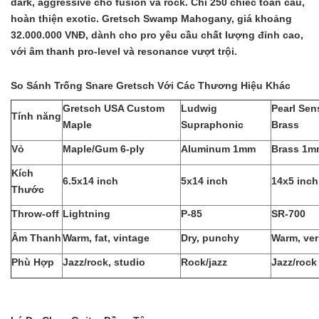
dark, aggressive cho fusion và rock. Chỉ 250 chiếc toàn cầu,
hoàn thiện exotic. Gretsch Swamp Mahogany, giá khoảng
32.000.000 VNĐ, dành cho pro yêu cầu chất lượng đỉnh cao,
với âm thanh pro-level và resonance vượt trội.
So Sánh Trống Snare Gretsch Với Các Thương Hiệu Khác
Gretsch USA Custom
Ludwig
Pearl Sen
Tính năng
Maple
Supraphonic
Brass
Vỏ
Maple/Gum 6-ply
Aluminum 1mm
Brass 1m
Kích
6.5x14 inch
5x14 inch
14x5 inch
Thước
Throw-off
Lightning
P-85
SR-700
Âm Thanh
Warm, fat, vintage
Dry, punchy
Warm, ver
Phù Hợp
Jazz/rock, studio
Rock/jazz
Jazz/rock