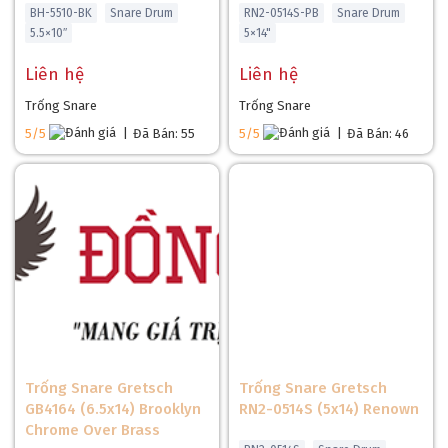
BH-5510-BK
Snare Drum
RN2-0514S-PB
Snare Drum
5.5×10″
5×14"
Liên hệ
Liên hệ
Trống Snare
Trống Snare
5/5
|
Đã Bán: 55
5/5
|
Đã Bán: 46
Trống Snare Gretsch
Trống Snare Gretsch
GB4164 (6.5x14) Brooklyn
RN2-0514S (5x14) Renown
Chrome Over Brass