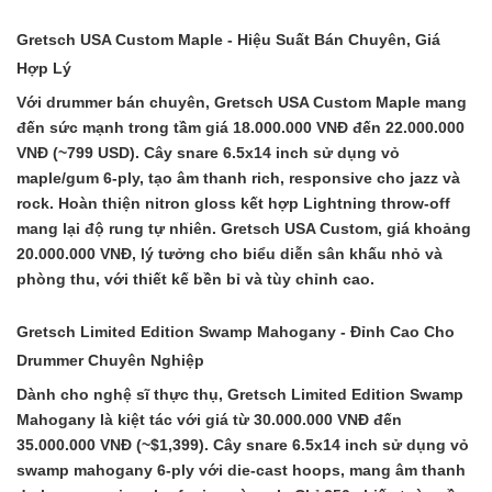
Gretsch USA Custom Maple - Hiệu Suất Bán Chuyên, Giá
Hợp Lý
Với drummer bán chuyên, Gretsch USA Custom Maple mang
đến sức mạnh trong tầm giá 18.000.000 VNĐ đến 22.000.000
VNĐ (~799 USD). Cây snare 6.5x14 inch sử dụng vỏ
maple/gum 6-ply, tạo âm thanh rich, responsive cho jazz và
rock. Hoàn thiện nitron gloss kết hợp Lightning throw-off
mang lại độ rung tự nhiên. Gretsch USA Custom, giá khoảng
20.000.000 VNĐ, lý tưởng cho biểu diễn sân khấu nhỏ và
phòng thu, với thiết kế bền bỉ và tùy chỉnh cao.
Gretsch Limited Edition Swamp Mahogany - Đỉnh Cao Cho
Drummer Chuyên Nghiệp
Dành cho nghệ sĩ thực thụ, Gretsch Limited Edition Swamp
Mahogany là kiệt tác với giá từ 30.000.000 VNĐ đến
35.000.000 VNĐ (~$1,399). Cây snare 6.5x14 inch sử dụng vỏ
swamp mahogany 6-ply với die-cast hoops, mang âm thanh