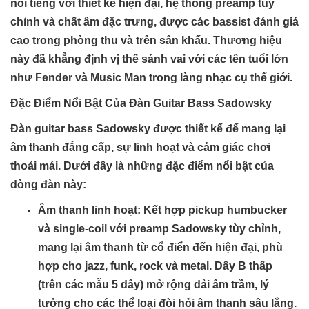
nổi tiếng với thiết kế hiện đại, hệ thống preamp tùy
chỉnh và chất âm đặc trưng, được các bassist đánh giá
cao trong phòng thu và trên sân khấu. Thương hiệu
này đã khẳng định vị thế sánh vai với các tên tuổi lớn
như Fender và Music Man trong làng nhạc cụ thế giới.
Đặc Điểm Nổi Bật Của Đàn Guitar Bass Sadowsky
Đàn guitar bass Sadowsky được thiết kế để mang lại
âm thanh đẳng cấp, sự linh hoạt và cảm giác chơi
thoải mái. Dưới đây là những đặc điểm nổi bật của
dòng đàn này:
Âm thanh linh hoạt
: Kết hợp pickup humbucker
và single-coil với preamp Sadowsky tùy chỉnh,
mang lại âm thanh từ cổ điển đến hiện đại, phù
hợp cho jazz, funk, rock và metal. Dây B thấp
(trên các mẫu 5 dây) mở rộng dải âm trầm, lý
tưởng cho các thể loại đòi hỏi âm thanh sâu lắng.