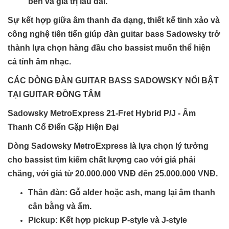
bền và giá trị lâu dài.
Sự kết hợp giữa âm thanh đa dạng, thiết kế tinh xảo và
công nghệ tiên tiến giúp đàn guitar bass Sadowsky trở
thành lựa chọn hàng đầu cho bassist muốn thể hiện
cá tính âm nhạc.
CÁC DÒNG ĐÀN GUITAR BASS SADOWSKY NỔI BẬT
TẠI GUITAR ĐỒNG TÂM
Sadowsky MetroExpress 21-Fret Hybrid P/J - Âm
Thanh Cổ Điển Gặp Hiện Đại
Dòng Sadowsky MetroExpress là lựa chọn lý tưởng
cho bassist tìm kiếm chất lượng cao với giá phải
chăng, với giá từ 20.000.000 VNĐ đến 25.000.000 VNĐ.
Thân đàn
: Gỗ alder hoặc ash, mang lại âm thanh
cân bằng và ấm.
Pickup
: Kết hợp pickup P-style và J-style