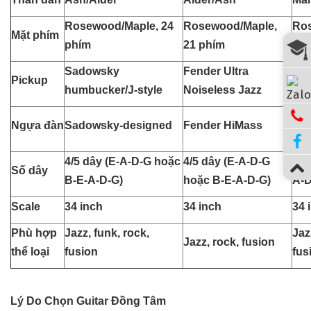
Rosewood/Maple, 24
Rosewood/Maple,
Ro
Mặt phím
phím
21 phím
24 
Sadowsky
Fender Ultra
Bar
Pickup
humbucker/J-style
Noiseless Jazz
MK
Acc
Ngựa đàn
Sadowsky-designed
Fender HiMass
B3
4/5 dây (E-A-D-G hoặc
4/5 dây (E-A-D-G
5 d
Số dây
B-E-A-D-G)
hoặc B-E-A-D-G)
A-D
Scale
34 inch
34 inch
34 
Phù hợp
Jazz, funk, rock,
Jaz
Jazz, rock, fusion
thể loại
fusion
fus
Lý Do Chọn Guitar Đồng Tâm