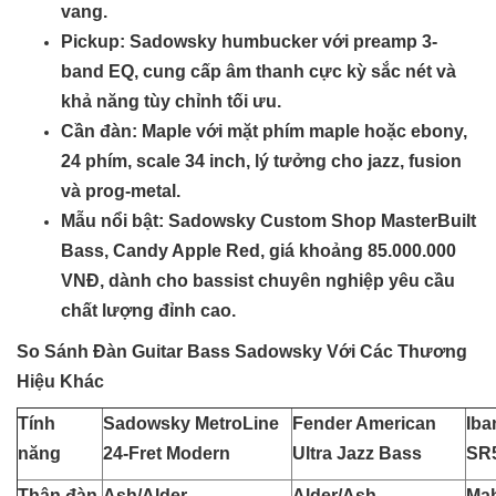
vang.
Pickup
: Sadowsky humbucker với preamp 3-
band EQ, cung cấp âm thanh cực kỳ sắc nét và
khả năng tùy chỉnh tối ưu.
Cần đàn
: Maple với mặt phím maple hoặc ebony,
24 phím, scale 34 inch, lý tưởng cho jazz, fusion
và prog-metal.
Mẫu nổi bật
: Sadowsky Custom Shop MasterBuilt
Bass, Candy Apple Red, giá khoảng 85.000.000
VNĐ, dành cho bassist chuyên nghiệp yêu cầu
chất lượng đỉnh cao.
So Sánh Đàn Guitar Bass Sadowsky Với Các Thương
Hiệu Khác
Tính
Sadowsky MetroLine
Fender American
Iba
năng
24-Fret Modern
Ultra Jazz Bass
SR
Thân đàn
Ash/Alder
Alder/Ash
Ma