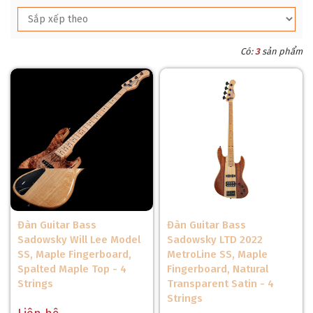
Có:
3
sản phẩm
Đàn Guitar Bass
Đàn Guitar Bass
Sadowsky Will Lee Model
Sadowsky LTD 2022
SS, Maple Fingerboard,
MetroLine SS, Maple
Spalted Maple Top - 4
Fingerboard, Natural
Strings
Transparent Satin - 4
Strings