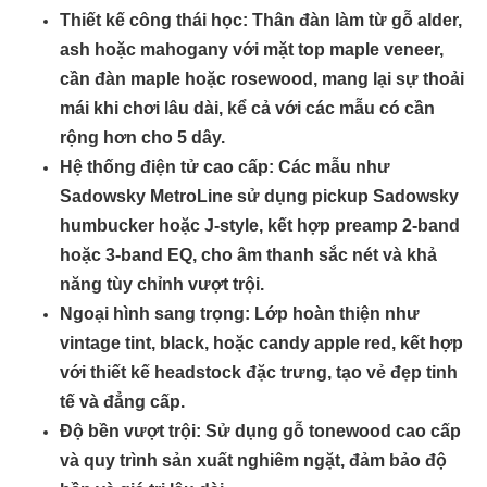
Thiết kế công thái học
: Thân đàn làm từ gỗ alder,
ash hoặc mahogany với mặt top maple veneer,
cần đàn maple hoặc rosewood, mang lại sự thoải
mái khi chơi lâu dài, kể cả với các mẫu có cần
rộng hơn cho 5 dây.
Hệ thống điện tử cao cấp
: Các mẫu như
Sadowsky MetroLine sử dụng pickup Sadowsky
humbucker hoặc J-style, kết hợp preamp 2-band
hoặc 3-band EQ, cho âm thanh sắc nét và khả
năng tùy chỉnh vượt trội.
Ngoại hình sang trọng
: Lớp hoàn thiện như
vintage tint, black, hoặc candy apple red, kết hợp
với thiết kế headstock đặc trưng, tạo vẻ đẹp tinh
tế và đẳng cấp.
Độ bền vượt trội
: Sử dụng gỗ tonewood cao cấp
và quy trình sản xuất nghiêm ngặt, đảm bảo độ