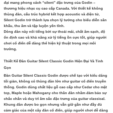
đại mang phong cách “silent” đặc trưng của Godin –
thương hiệu nhạc cụ cao cấp Canada. Với thiết kế không
thùng đàn, cấu trúc hybrid kết hợp acoustic và điện tử,
Silent Godin trở thành lựa chọn lý tưởng cho biểu diễn sân
khấu, thu âm và tập luyện yên tĩnh.
Dòng đàn này nổi tiếng bởi sự thoải mái, chất âm sạch, độ
ổn định cao và khả năng xử lý tiếng ồn cực tốt, giúp người
chơi cổ điển dễ dàng thể hiện kỹ thuật trong mọi môi
trường.
Thiết Kế Đàn Guitar Silent Classic Godin Hiện Đại Và Tinh
Gọn
Đàn Guitar Silent Classic Godin được chế tạo với kiểu dáng
tối giản, không có thùng đàn lớn như guitar cổ điển truyền
thống. Godin dùng chất liệu gỗ cao cấp như Cedar cho mặt
top, Maple hoặc Mahogany cho thân đàn nhằm đảm bảo sự
chắc chắn và duy trì âm sắc đặc trưng của guitar classical.
Khung đàn được bo gọn nhưng vẫn giữ gần như đầy đủ
cảm giác của một cây đàn cổ điển, giúp người chơi dễ dàng