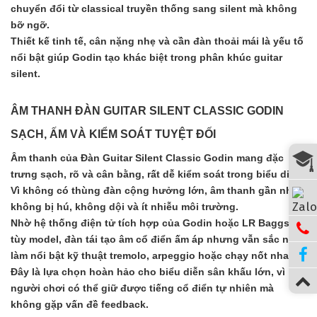
chuyển đổi từ classical truyền thống sang silent mà không
bỡ ngỡ.
Thiết kế tinh tế, cân nặng nhẹ và cần đàn thoải mái là yếu tố
nổi bật giúp Godin tạo khác biệt trong phân khúc guitar
silent.
ÂM THANH ĐÀN GUITAR SILENT CLASSIC GODIN
SẠCH, ẤM VÀ KIỂM SOÁT TUYỆT ĐỐI
Âm thanh của Đàn Guitar Silent Classic Godin mang đặc
trưng sạch, rõ và cân bằng, rất dễ kiểm soát trong biểu diễn.
Vì không có thùng đàn cộng hưởng lớn, âm thanh gần như
không bị hú, không dội và ít nhiễu môi trường.
Nhờ hệ thống điện tử tích hợp của Godin hoặc LR Baggs
tùy model, đàn tái tạo âm cổ điển ấm áp nhưng vẫn sắc nét,
làm nổi bật kỹ thuật tremolo, arpeggio hoặc chạy nốt nhanh.
Đây là lựa chọn hoàn hảo cho biểu diễn sân khấu lớn, vì
người chơi có thể giữ được tiếng cổ điển tự nhiên mà
không gặp vấn đề feedback.