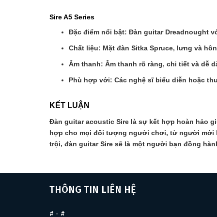
Sire A5 Series
Đặc điểm nổi bật: Đàn guitar Dreadnought vớ
Chất liệu: Mặt đàn Sitka Spruce, lưng và h
Âm thanh: Âm thanh rõ ràng, chi tiết và dễ 
Phù hợp với: Các nghệ sĩ biểu diễn hoặc th
KẾT LUẬN
Đàn guitar acoustic Sire là sự kết hợp hoàn hảo g
hợp cho mọi đối tượng người chơi, từ người mới b
trội, đàn guitar Sire sẽ là một người bạn đồng hà
THÔNG TIN LIÊN HỆ
#
-
#