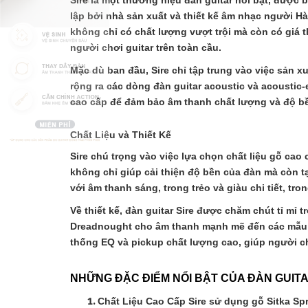
Sire là một thương hiệu đàn guitar nổi bật, được
lập bởi nhà sản xuất và thiết kế âm nhạc người H
không chỉ có chất lượng vượt trội mà còn có giá t
người chơi guitar trên toàn cầu.
Mặc dù ban đầu, Sire chỉ tập trung vào việc sản
rộng ra các dòng đàn guitar acoustic và acoustic-
cao cấp để đảm bảo âm thanh chất lượng và độ bề
Chất Liệu và Thiết Kế
Sire chú trọng vào việc lựa chọn chất liệu gỗ c
không chỉ giúp cải thiện độ bền của đàn mà còn 
với âm thanh sáng, trong trẻo và giàu chi tiết, 
Về thiết kế, đàn guitar Sire được chăm chút tỉ mỉ
Dreadnought cho âm thanh mạnh mẽ đến các mẫu Par
thống EQ và pickup chất lượng cao, giúp người ch
NHỮNG ĐẶC ĐIỂM NỔI BẬT CỦA ĐÀN GUITA
Chất Liệu Cao Cấp Sire sử dụng gỗ Sitka S