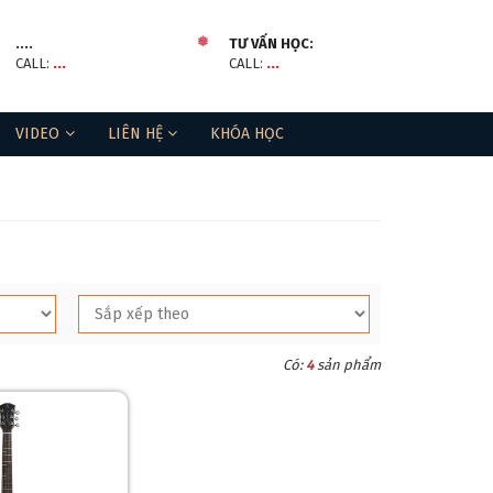
....
TƯ VẤN HỌC:
CALL:
...
CALL:
...
VIDEO
LIÊN HỆ
KHÓA HỌC
❅
Có:
4
sản phẩm