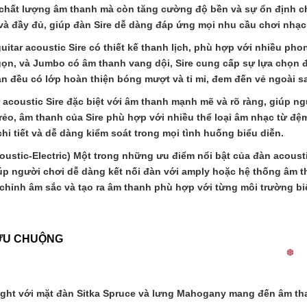
 chất lượng âm thanh mà còn tăng cường độ bền và sự ổn định ch
và đầy đủ, giúp đàn Sire dễ dàng đáp ứng mọi nhu cầu chơi nhạ
itar acoustic Sire có thiết kế thanh lịch, phù hợp với nhiều ph
ọn, và Jumbo có âm thanh vang dội, Sire cung cấp sự lựa chọn 
n đều có lớp hoàn thiện bóng mượt và tỉ mỉ, đem đến vẻ ngoài sa
coustic Sire đặc biệt với âm thanh mạnh mẽ và rõ ràng, giúp ng
rẻo, âm thanh của Sire phù hợp với nhiều thể loại âm nhạc từ đệ
i tiết và dễ dàng kiểm soát trong mọi tình huống biểu diễn.
ustic-Electric) Một trong những ưu điểm nổi bật của đàn acousti
giúp người chơi dễ dàng kết nối đàn với amply hoặc hệ thống âm 
chỉnh âm sắc và tạo ra âm thanh phù hợp với từng môi trường biể
 ƯU CHUỘNG
ught với mặt đàn Sitka Spruce và lưng Mahogany mang đến âm t