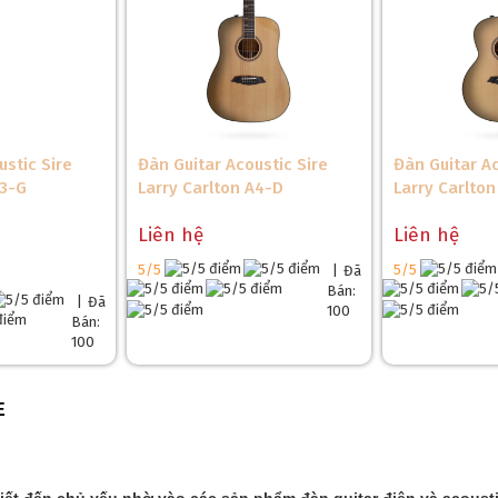
ustic Sire
Đàn Guitar Acoustic Sire
Đàn Guitar Ac
A3-G
Larry Carlton A4-D
Larry Carlto
Liên hệ
Liên hệ
5/5
5/5
|
Đã
Bán:
|
Đã
100
Bán:
100
E