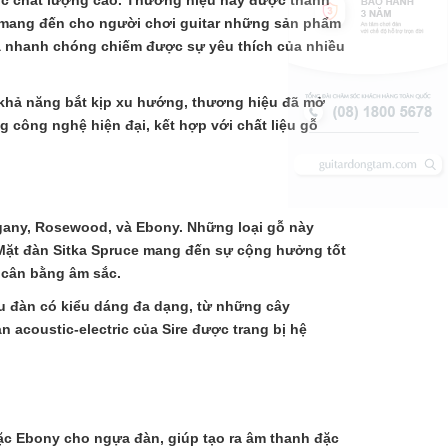
stic chất lượng cao. Thương hiệu này được thành
iêu mang đến cho người chơi guitar những sản phẩm
e đã nhanh chóng chiếm được sự yêu thích của nhiều
à khả năng bắt kịp xu hướng, thương hiệu đã mở
g công nghệ hiện đại, kết hợp với chất liệu gỗ
ogany, Rosewood, và Ebony. Những loại gỗ này
 Mặt đàn Sitka Spruce mang đến sự cộng hưởng tốt
 cân bằng âm sắc.
mẫu đàn có kiểu dáng đa dạng, từ những cây
acoustic-electric của Sire được trang bị hệ
c Ebony cho ngựa đàn, giúp tạo ra âm thanh đặc