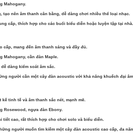
ông Mahogany.
, tạo nên âm thanh cân bằng, dễ dàng chơi nhiều thể loại nhạc.
ng cấp, thích hợp cho các buổi biểu diễn hoặc luyện tập tại nhà
❆
o cấp, mang đến âm thanh sáng và đầy đủ.
ông Mahogany, cần đàn Maple.
à dễ dàng kiểm soát âm sắc.
hững người cần một cây đàn acoustic với khả năng khuếch đại âm
t kế tinh tế và âm thanh sắc nét, mạnh mẽ.
ông Rosewood, ngựa đàn Ebony.
tiết cao, rất thích hợp cho chơi solo và biểu diễn.
hững người muốn tìm kiếm một cây đàn acoustic cao cấp, đa năng