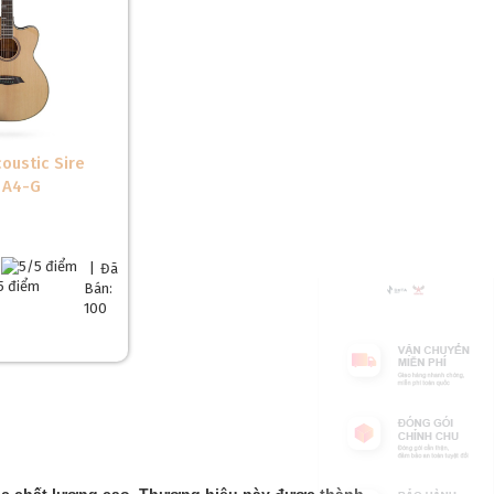
oustic Sire
n A4-G
|
Đã
Bán:
100