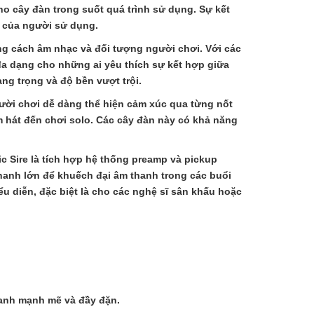
o cây đàn trong suốt quá trình sử dụng. Sự kết
c của người sử dụng.
ong cách âm nhạc và đối tượng người chơi. Với các
đa dạng cho những ai yêu thích sự kết hợp giữa
ng trọng và độ bền vượt trội.
ười chơi dễ dàng thể hiện cảm xúc qua từng nốt
m hát đến chơi solo. Các cây đàn này có khả năng
c Sire là tích hợp hệ thống preamp và pickup
thanh lớn để khuếch đại âm thanh trong các buổi
u diễn, đặc biệt là cho các nghệ sĩ sân khấu hoặc
hanh mạnh mẽ và đầy đặn.