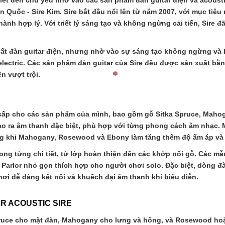
 biết đến chủ yếu nhờ vào các sản phẩm đàn guitar điện và acou
àn Quốc - Sire Kim. Sire bắt đầu nổi lên từ năm 2007, với mục t
hành hợp lý. Với triết lý sáng tạo và không ngừng cải tiến, Sir
 xuất đàn guitar điện, nhưng nhờ vào sự sáng tạo không ngừng v
electric. Các sản phẩm đàn guitar của Sire đều được sản xuất bằn
n vượt trội.
ao cấp cho các sản phẩm của mình, bao gồm gỗ Sitka Spruce, Mah
tạo ra âm thanh đặc biệt, phù hợp với từng phong cách âm nhạc.
trong khi Mahogany, Rosewood và Ebony làm tăng thêm độ ấm áp và
 trong từng chi tiết, từ lớp hoàn thiện đến các khớp nối gỗ. Các 
lor nhỏ gọn thích hợp cho người chơi solo. Đặc biệt, dòng đàn 
ơi dễ dàng kết nối và khuếch đại âm thanh khi biểu diễn.
❅
R ACOUSTIC SIRE
pruce cho mặt đàn, Mahogany cho lưng và hông, và Rosewood hoặ