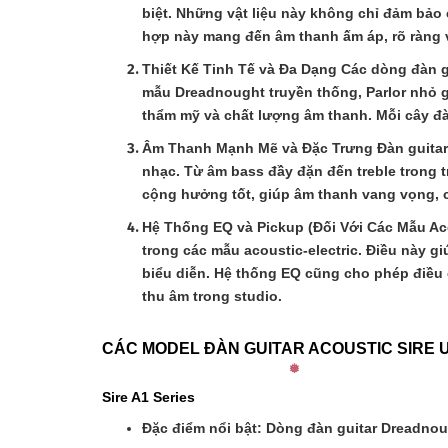
biệt. Những vật liệu này không chỉ đảm bảo
hợp này mang đến âm thanh ấm áp, rõ ràng 
Thiết Kế Tinh Tế và Đa Dạng Các dòng đàn gu
mẫu Dreadnought truyền thống, Parlor nhỏ g
thẩm mỹ và chất lượng âm thanh. Mỗi cây đà
Âm Thanh Mạnh Mẽ và Đặc Trưng Đàn guitar a
nhạc. Từ âm bass đầy đặn đến treble trong t
cộng hưởng tốt, giúp âm thanh vang vọng, ch
Hệ Thống EQ và Pickup (Đối Với Các Mẫu Aco
trong các mẫu acoustic-electric. Điều này 
biểu diễn. Hệ thống EQ cũng cho phép điều 
thu âm trong studio.
CÁC MODEL ĐÀN GUITAR ACOUSTIC SIRE
Sire A1 Series
Đặc điểm nổi bật: Dòng đàn guitar Dreadno