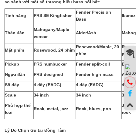
so sánh với một số thương hiệu bass nổi bật:
Fender Precision
Tính năng
PRS SE Kingfisher
Ibanez
Bass
Mahogany/Maple
Thân đàn
Alder/Ash
Mahog
veneer
Rosewood/Maple, 20
Rosew
Mặt phím
Rosewood, 24 phím
phím
phím
Pickup
PRS humbucker
Fender split-coil
Bartol
Ngựa đàn
PRS-designed
Fender high-mass
Accu-c
Số dây
4 dây (EADG)
4 dây (EADG)
4 dây 
Scale
34 inch
34 inch
34 inc
Phù hợp thể
Jazz, f
Rock, metal, jazz
Rock, blues, pop
loại
rock
Lý Do Chọn Guitar Đồng Tâm