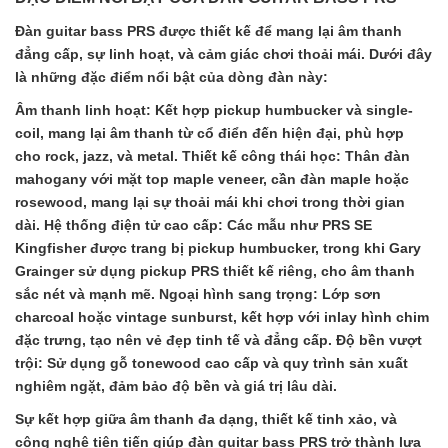
Đàn guitar bass PRS được thiết kế để mang lại âm thanh
đẳng cấp, sự linh hoạt, và cảm giác chơi thoải mái. Dưới đây
là những đặc điểm nổi bật của dòng đàn này:
Âm thanh linh hoạt: Kết hợp pickup humbucker và single-
coil, mang lại âm thanh từ cổ điển đến hiện đại, phù hợp
cho rock, jazz, và metal. Thiết kế công thái học: Thân đàn
mahogany với mặt top maple veneer, cần đàn maple hoặc
rosewood, mang lại sự thoải mái khi chơi trong thời gian
dài. Hệ thống điện tử cao cấp: Các mẫu như PRS SE
Kingfisher được trang bị pickup humbucker, trong khi Gary
Grainger sử dụng pickup PRS thiết kế riêng, cho âm thanh
sắc nét và mạnh mẽ. Ngoại hình sang trọng: Lớp sơn
charcoal hoặc vintage sunburst, kết hợp với inlay hình chim
đặc trưng, tạo nên vẻ đẹp tinh tế và đẳng cấp. Độ bền vượt
trội: Sử dụng gỗ tonewood cao cấp và quy trình sản xuất
nghiêm ngặt, đảm bảo độ bền và giá trị lâu dài.
Sự kết hợp giữa âm thanh đa dạng, thiết kế tinh xảo, và
công nghệ tiên tiến giúp đàn guitar bass PRS trở thành lựa