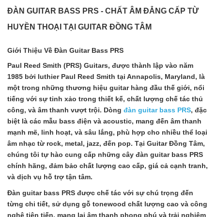
ĐÀN GUITAR BASS PRS - CHẤT ÂM ĐẲNG CẤP TỪ
HUYỀN THOẠI TẠI GUITAR ĐỒNG TÂM
Giới Thiệu Về Đàn Guitar Bass PRS
Paul Reed Smith (PRS) Guitars, được thành lập vào năm
1985 bởi luthier Paul Reed Smith tại Annapolis, Maryland, là
một trong những thương hiệu guitar hàng đầu thế giới, nổi
tiếng với sự tinh xảo trong thiết kế, chất lượng chế tác thủ
công, và âm thanh vượt trội. Dòng
đàn guitar bass PRS
, đặc
biệt là các mẫu bass điện và acoustic, mang đến âm thanh
mạnh mẽ, linh hoạt, và sâu lắng, phù hợp cho nhiều thể loại
âm nhạc từ rock, metal, jazz, đến pop. Tại
Guitar Đồng Tâm
,
chúng tôi tự hào cung cấp những cây đàn guitar bass PRS
chính hãng, đảm bảo chất lượng cao cấp, giá cả cạnh tranh,
và dịch vụ hỗ trợ tận tâm.
Đàn guitar bass PRS được chế tác với sự chú trọng đến
từng chi tiết, sử dụng gỗ tonewood chất lượng cao và công
nghệ tiên tiến, mang lại âm thanh phong phú và trải nghiệm