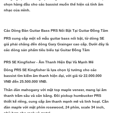
chọn hàng đầu cho các bassist muốn thể hiện cá tính âm
nhạc của mình.
Các Dòng Đàn Guitar Bass PRS Nổi Bật Tại Guitar Đồng Tâm
PRS cung cấp một số mẫu guitar bass nổi bật, từ dòng SE
giá phải chăng đến dòng Gary Grainger cao cấp. Dưới đây là
các dòng sản phẩm tiêu biểu tại Guitar Đồng Tâm
PRS SE Kingfisher - Âm Thanh Hiện Đại Và Mạnh Mẽ
Dòng PRS SE Kingfisher là lựa chọn lý tưởng cho các
bassist tìm kiếm âm thanh hiện đại, với giá từ 22.000.000
VNĐ đến 25.500.000 VNĐ.
Thân đàn mahogany với mặt top maple veneer, mang lại âm
thanh trầm sâu và cân bằng. Đôi pickup humbucker PRS
thiết kế riêng, cung cấp âm thanh mạnh mẽ và linh hoạt. Cần
đàn maple với mặt phím rosewood, 24 phím, scale 34 inch,