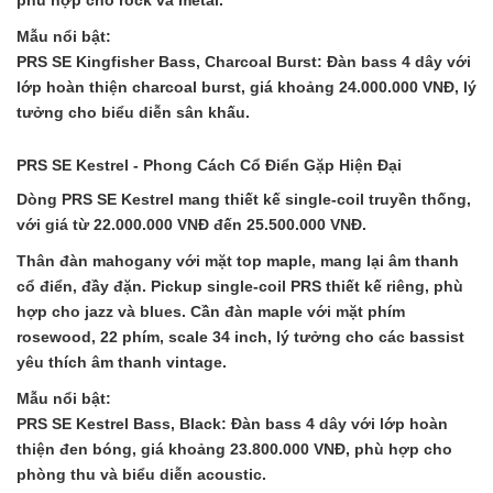
phù hợp cho rock và metal.
Mẫu nổi bật:
PRS SE Kingfisher Bass, Charcoal Burst: Đàn bass 4 dây với
lớp hoàn thiện charcoal burst, giá khoảng 24.000.000 VNĐ, lý
tưởng cho biểu diễn sân khấu.
PRS SE Kestrel - Phong Cách Cổ Điển Gặp Hiện Đại
Dòng PRS SE Kestrel mang thiết kế single-coil truyền thống,
với giá từ 22.000.000 VNĐ đến 25.500.000 VNĐ.
Thân đàn mahogany với mặt top maple, mang lại âm thanh
cổ điển, đầy đặn. Pickup single-coil PRS thiết kế riêng, phù
hợp cho jazz và blues. Cần đàn maple với mặt phím
rosewood, 22 phím, scale 34 inch, lý tưởng cho các bassist
yêu thích âm thanh vintage.
Mẫu nổi bật:
PRS SE Kestrel Bass, Black: Đàn bass 4 dây với lớp hoàn
thiện đen bóng, giá khoảng 23.800.000 VNĐ, phù hợp cho
phòng thu và biểu diễn acoustic.