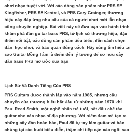
chơi nhạc tuyệt vời. Với các dòng sản phẩm như PRS SE
Kingfisher, PRS SE Kestrel, và PRS Gary Grainger, thương
hiệu này đáp ứng nhu cầu của cả người chơi mới lẫn nhạc
công chuyên nghiệp. Bài viết này sẽ đưa bạn vào hành trình
khám phá
đàn guitar bass PRS
, từ lịch sử thương hiệu, đặc
điểm nổi bật, các dòng sản phẩm tiêu biểu, đến cách chọn
đàn, học chơi, và bảo quản đúng cách. Hãy cùng tìm hiểu tại
sao
Guitar Đồng Tâm
là điểm đến lý tưởng để sở hữu cây
đàn bass PRS mơ ước của bạn.
Lịch Sử Và Danh Tiếng Của PRS
PRS Guitars được thành lập vào năm 1985, nhưng câu
chuyện của thương hiệu bắt đầu từ những năm 1970 khi
Paul Reed Smith, một nghệ nhân trẻ tuổi, bắt đầu chế tác
guitar cho các nhạc sĩ địa phương. Với niềm đam mê tạo ra
những cây đàn hoàn hảo, Paul đã tự tay làm guitar và bán
chúng tại các buổi biểu diễn, thậm chí tiếp cận các ngôi sao