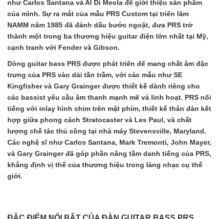
như Carlos Santana và Al Di Meola để giới thiệu sản phẩm
của mình. Sự ra mắt của mẫu PRS Custom tại triển lãm
NAMM năm 1985 đã đánh dấu bước ngoặt, đưa PRS trở
thành một trong ba thương hiệu guitar điện lớn nhất tại Mỹ,
cạnh tranh với Fender và Gibson.
Dòng guitar bass PRS được phát triển để mang chất âm đặc
trưng của PRS vào dải tần trầm, với các mẫu như SE
Kingfisher và Gary Grainger được thiết kế dành riêng cho
các bassist yêu cầu âm thanh mạnh mẽ và linh hoạt. PRS nổi
tiếng với inlay hình chim trên mặt phím, thiết kế thân đàn kết
hợp giữa phong cách Stratocaster và Les Paul, và chất
lượng chế tác thủ công tại nhà máy Stevensville, Maryland.
Các nghệ sĩ như Carlos Santana, Mark Tremonti, John Mayer,
và Gary Grainger đã góp phần nâng tầm danh tiếng của PRS,
khẳng định vị thế của thương hiệu trong làng nhạc cụ thế
giới.
ĐẶC ĐIỂM NỔI BẬT CỦA ĐÀN GUITAR BASS PRS