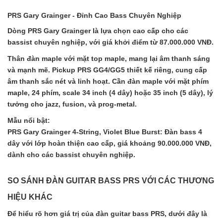
PRS Gary Grainger - Đỉnh Cao Bass Chuyên Nghiệp
Dòng PRS Gary Grainger là lựa chọn cao cấp cho các
bassist chuyên nghiệp, với giá khởi điểm từ 87.000.000 VNĐ.
Thân đàn maple với mặt top maple, mang lại âm thanh sáng
và mạnh mẽ. Pickup PRS GG4/GG5 thiết kế riêng, cung cấp
âm thanh sắc nét và linh hoạt. Cần đàn maple với mặt phím
maple, 24 phím, scale 34 inch (4 dây) hoặc 35 inch (5 dây), lý
tưởng cho jazz, fusion, và prog-metal.
Mẫu nổi bật:
PRS Gary Grainger 4-String, Violet Blue Burst: Đàn bass 4
dây với lớp hoàn thiện cao cấp, giá khoảng 90.000.000 VNĐ,
dành cho các bassist chuyên nghiệp.
SO SÁNH ĐÀN GUITAR BASS PRS VỚI CÁC THƯƠNG
HIỆU KHÁC
Để hiểu rõ hơn giá trị của
đàn guitar bass PRS
, dưới đây là