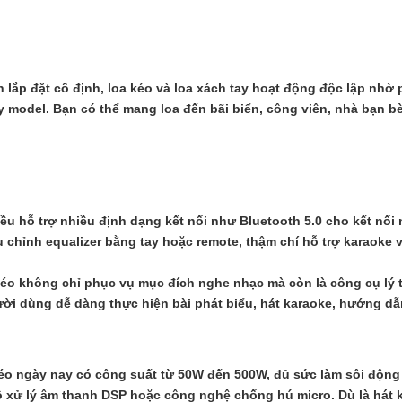
lắp đặt cố định, loa kéo và loa xách tay hoạt động độc lập nhờ 
ùy model. Bạn có thể mang loa đến bãi biển, công viên, nhà bạn 
❅
đều hỗ trợ nhiều định dạng kết nối như Bluetooth 5.0 cho kết nố
 chỉnh equalizer bằng tay hoặc remote, thậm chí hỗ trợ karaoke v
oa kéo không chỉ phục vụ mục đích nghe nhạc mà còn là công cụ lý
ười dùng dễ dàng thực hiện bài phát biểu, hát karaoke, hướng d
éo ngày nay có công suất từ 50W đến 500W, đủ sức làm sôi động 
bộ xử lý âm thanh DSP hoặc công nghệ chống hú micro. Dù là hát