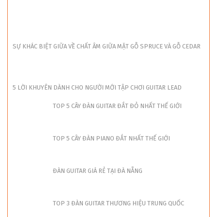
SỰ KHÁC BIỆT GIỮA VỀ CHẤT ÂM GIỮA MẶT GỖ SPRUCE VÀ GỖ CEDAR
5 LỜI KHUYÊN DÀNH CHO NGƯỜI MỚI TẬP CHƠI GUITAR LEAD
TOP 5 CÂY ĐÀN GUITAR ĐẮT ĐỎ NHẤT THẾ GIỚI
TOP 5 CÂY ĐÀN PIANO ĐẮT NHẤT THẾ GIỚI
ĐÀN GUITAR GIÁ RẺ TẠI ĐÀ NẴNG
TOP 3 ĐÀN GUITAR THƯƠNG HIỆU TRUNG QUỐC