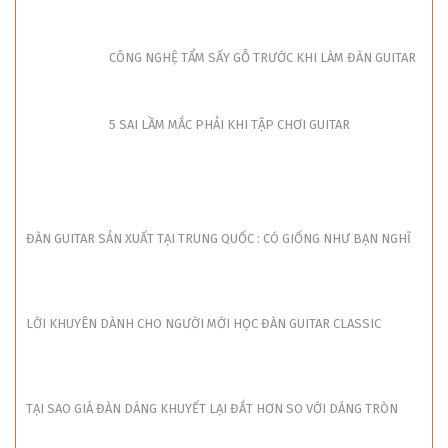
CÔNG NGHỆ TẨM SẤY GỖ TRƯỚC KHI LÀM ĐÀN GUITAR
5 SAI LẦM MẮC PHẢI KHI TẬP CHƠI GUITAR
ĐÀN GUITAR SẢN XUẤT TẠI TRUNG QUỐC : CÓ GIỐNG NHƯ BẠN NGHĨ
LỜI KHUYÊN DÀNH CHO NGƯỜI MỚI HỌC ĐÀN GUITAR CLASSIC
TẠI SAO GIÁ ĐÀN DÁNG KHUYẾT LẠI ĐẮT HƠN SO VỚI DÁNG TRÒN