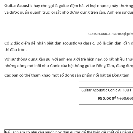
Guitar Acoustic
hay còn gọi là guitar đệm hát vì loại nhạc cụ này thườ
và được quấn quanh trục lõi sắt nhỏ dựng đứng trên cần. Anh em sử dụng
GUITAR CONIC AT-130 BK tại guita
Có 2 đặc điểm dễ nhận biết đàn acoustic và classic. Đó là Cần đàn: cần 
thì đầu tròn.
Với sự thông dụng gần gũi với anh em giới trẻ hiện nay, có rất nhiều th
những dòng mới nổi như Conic của hệ thống guitar Đồng Tâm, đang được 
Các bạn có thể tham khảo một số dòng sản phẩm nổi bật tại Đồng tâm
Guitar Acoustic Conic AT 108 
đ
950,000
1,400,00
Nếu anh em có nhu cầu muốn học đàn guitar để thể hiện cái chất của riêng