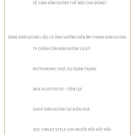
VỆ SINH ĐÀN GUITAR THẾ NÀO CHO ĐÚNG?
DÁNG ĐÀN GUITAR LIỆU CÓ ẢNH HƯỞNG ĐẾN ÂM THANH ĐÀN GUITAR
TY CHỈNH CẦN ĐÀN GUITAR LÀ GÌ?
METRONOME THỰC SỰ QUAN TRỌNG
JACK BLUETOOTH - TIỆN LỢI
SHOP ĐÀN GUITAR TẠI BIÊN HOÀ
HỌC FINGER STYLE CHO NGƯỜI MỚI BẮT ĐẦU