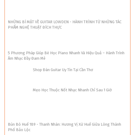
NHỮNG BÍ MẬT VỀ GUITAR LOWDEN - HÀNH TRÌNH TỪ NHỮNG TÁC
PHẨM NGHỆ THUẬT ĐÍCH THỰC
5 Phương Pháp Giúp Bé Học Piano Nhanh Và Hiệu Quả – Hành Trình
Âm Nhạc Đầy Đam Mê
Shop Đàn Guitar Uy Tín Tại Cần Thơ
Mẹo Học Thuộc Nốt Nhạc Nhanh Chỉ Sau 1 Giờ
Bún Bò Huế 189 - Thanh Nhàn: Hương Vị Xứ Huế Giữa Lòng Thành
Phố Bảo Lộc