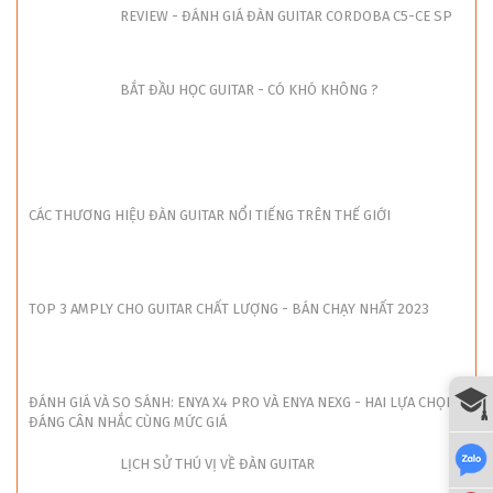
REVIEW - ĐÁNH GIÁ ĐÀN GUITAR CORDOBA C5-CE SP
BẮT ĐẦU HỌC GUITAR - CÓ KHÓ KHÔNG ?
CÁC THƯƠNG HIỆU ĐÀN GUITAR NỔI TIẾNG TRÊN THẾ GIỚI
TOP 3 AMPLY CHO GUITAR CHẤT LƯỢNG - BÁN CHẠY NHẤT 2023
ĐÁNH GIÁ VÀ SO SÁNH: ENYA X4 PRO VÀ ENYA NEXG - HAI LỰA CHỌN
ĐÁNG CÂN NHẮC CÙNG MỨC GIÁ
LỊCH SỬ THÚ VỊ VỀ ĐÀN GUITAR