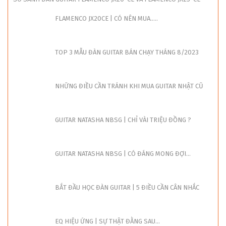
FLAMENCO JX20CE | CÓ NÊN MUA.....
TOP 3 MẪU ĐÀN GUITAR BÁN CHẠY THÁNG 8/2023
NHỮNG ĐIỀU CẦN TRÁNH KHI MUA GUITAR NHẬT CŨ
GUITAR NATASHA NBSG | CHỈ VÀI TRIỆU ĐỒNG ?
GUITAR NATASHA NBSG | CÓ ĐÁNG MONG ĐỢI...
BẮT ĐẦU HỌC ĐÀN GUITAR | 5 ĐIỀU CẦN CÂN NHẮC
EQ HIỆU ỨNG | SỰ THẬT ĐẰNG SAU...