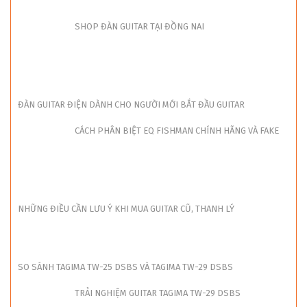
SHOP ĐÀN GUITAR TẠI ĐỒNG NAI
ĐÀN GUITAR ĐIỆN DÀNH CHO NGƯỜI MỚI BẮT ĐẦU GUITAR
CÁCH PHÂN BIỆT EQ FISHMAN CHÍNH HÃNG VÀ FAKE
NHỮNG ĐIỀU CẦN LƯU Ý KHI MUA GUITAR CŨ, THANH LÝ
SO SÁNH TAGIMA TW-25 DSBS VÀ TAGIMA TW-29 DSBS
TRẢI NGHIỆM GUITAR TAGIMA TW-29 DSBS