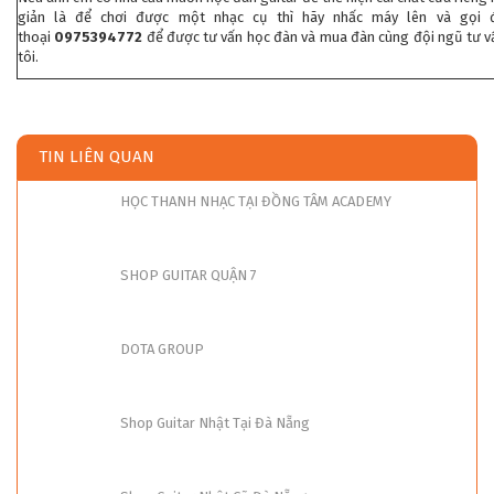
giản là để chơi được một nhạc cụ thì hãy nhấc máy lên và gọi 
thoại
0975394772
để được tư vấn học đàn và mua đàn cùng đội ngũ tư v
tôi.
TIN LIÊN QUAN
HỌC THANH NHẠC TẠI ĐỒNG TÂM ACADEMY
SHOP GUITAR QUẬN 7
DOTA GROUP
Shop Guitar Nhật Tại Đà Nẵng