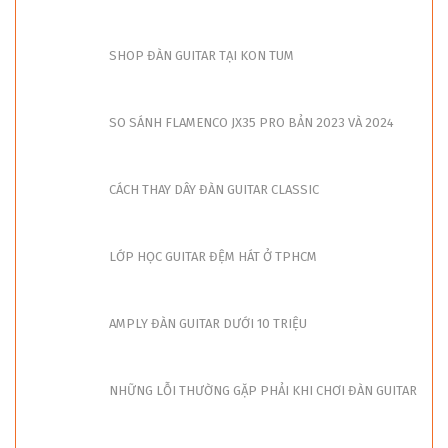
SHOP ĐÀN GUITAR TẠI KON TUM
SO SÁNH FLAMENCO JX35 PRO BẢN 2023 VÀ 2024
CÁCH THAY DÂY ĐÀN GUITAR CLASSIC
LỚP HỌC GUITAR ĐỆM HÁT Ở TPHCM
AMPLY ĐÀN GUITAR DƯỚI 10 TRIỆU
NHỮNG LỖI THƯỜNG GẶP PHẢI KHI CHƠI ĐÀN GUITAR