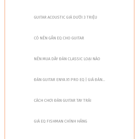
GUITAR ACOUSTIC GIÁ DƯỚI 3 TRIỆU
CÓ NÊN GẮN EQ CHO GUITAR
NÊN MUA DÂY ĐÀN CLASSIC LOẠI NÀO
ĐÀN GUITAR ENYA X1 PRO EQ | GIÁ ĐÀN...
CÁCH CHƠI ĐÀN GUITAR TAY TRÁI
GIÁ EQ FISHMAN CHÍNH HÃNG