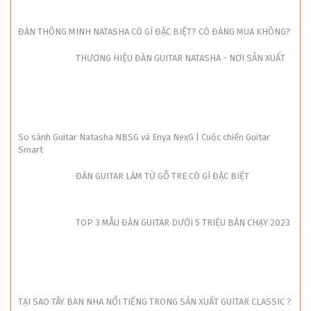
ĐÀN THÔNG MINH NATASHA CÓ GÌ ĐẶC BIỆT? CÓ ĐÁNG MUA KHÔNG?
THƯƠNG HIỆU ĐÀN GUITAR NATASHA - NƠI SẢN XUẤT
So sánh Guitar Natasha NBSG và Enya NexG | Cuộc chiến Guitar
Smart
ĐÀN GUITAR LÀM TỪ GỖ TRE CÓ GÌ ĐẶC BIỆT
TOP 3 MẪU ĐÀN GUITAR DƯỚI 5 TRIỆU BÁN CHẠY 2023
TẠI SAO TÂY BAN NHA NỔI TIẾNG TRONG SẢN XUẤT GUITAR CLASSIC ?