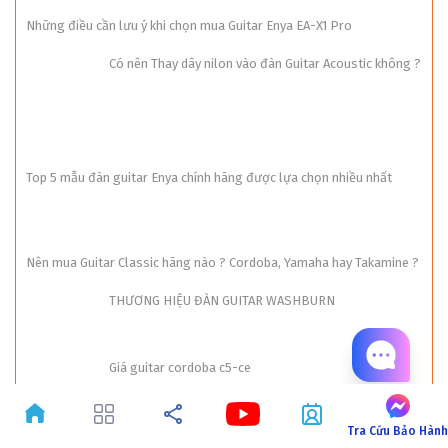
Những điều cần lưu ý khi chọn mua Guitar Enya EA-X1 Pro
Có nên Thay dây nilon vào đàn Guitar Acoustic không ?
Top 5 mẫu đàn guitar Enya chính hãng được lựa chọn nhiều nhất
Nên mua Guitar Classic hãng nào ? Cordoba, Yamaha hay Takamine ?
THƯƠNG HIỆU ĐÀN GUITAR WASHBURN
Giá guitar cordoba c5-ce
Tra Cứu Bảo Hàn
Đánh giá Guitar Cordoba C5-CE : Nên mua không ?