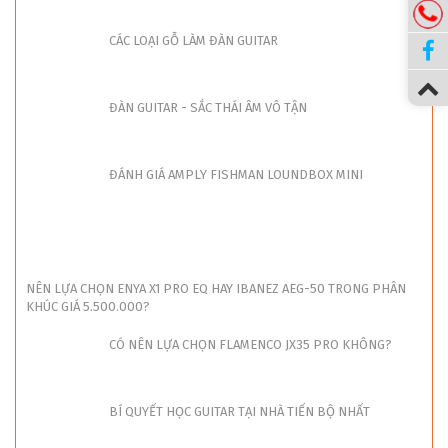
CÁC LOẠI GỖ LÀM ĐÀN GUITAR
ĐÀN GUITAR - SẮC THÁI ÂM VÔ TẬN
ĐÁNH GIÁ AMPLY FISHMAN LOUNDBOX MINI
NÊN LỰA CHỌN ENYA X1 PRO EQ HAY IBANEZ AEG-50 TRONG PHÂN
KHÚC GIÁ 5.500.000?
CÓ NÊN LỰA CHỌN FLAMENCO JX35 PRO KHÔNG?
BÍ QUYẾT HỌC GUITAR TẠI NHÀ TIẾN BỘ NHẤT