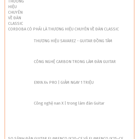
CORDOBA CÓ PHẢI LÀ THƯƠNG HIỆU CHUYÊN VỀ ĐÀN CLASSIC
THƯƠNG HIỆU SAVAREZ - GUITAR ĐỒNG TÂM
CÔNG NGHỆ CARBON TRONG LÀM ĐÀN GUITAR
ENYA X4 PRO | GIẢM NGAY 1 TRIỆU
Công nghệ nan X | trong làm đàn Guitar
SO SÁNH ĐÀN GUITAR FLAMENCO JX20-CE VÀ FLAMENCO JX25-CE