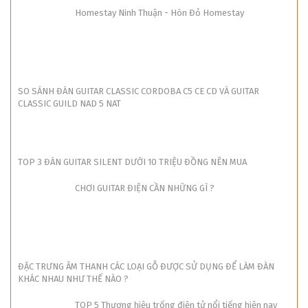
Homestay Ninh Thuận - Hòn Đỏ Homestay
SO SÁNH ĐÀN GUITAR CLASSIC CORDOBA C5 CE CD VÀ GUITAR
CLASSIC GUILD NAD 5 NAT
TOP 3 ĐÀN GUITAR SILENT DƯỚI 10 TRIỆU ĐỒNG NÊN MUA
CHƠI GUITAR ĐIỆN CẦN NHỮNG GÌ ?
ĐẶC TRƯNG ÂM THANH CÁC LOẠI GỖ ĐƯỢC SỬ DỤNG ĐỂ LÀM ĐÀN
KHÁC NHAU NHƯ THẾ NÀO ?
TOP 5 Thương hiệu trống điện tử nổi tiếng hiện nay