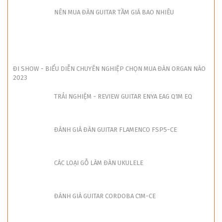
NÊN MUA ĐÀN GUITAR TẦM GIÁ BAO NHIÊU
ĐI SHOW - BIỂU DIỄN CHUYÊN NGHIỆP CHỌN MUA ĐÀN ORGAN NÀO
2023
TRẢI NGHIỆM - REVIEW GUITAR ENYA EAG Q1M EQ
ĐÁNH GIÁ ĐÀN GUITAR FLAMENCO FSP5-CE
CÁC LOẠI GỖ LÀM ĐÀN UKULELE
ĐÁNH GIÁ GUITAR CORDOBA C1M-CE