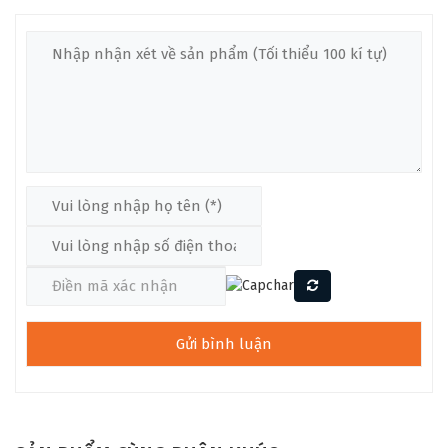
+ Vật liệu làm thùng đàn: Gỗ Layered Koa
+ Dáng đàn: GS Mini
+ Vật liệu làm ngựa đàn: West African Crelicam Ebony
+ Màu đàn: Màu gỗ tự nhiên
– Cần đàn & mặt cần đàn:
+ Vật liệu làm cần đàn: Sapele
+ Hoàn thiện cần đàn: Varnish
+ Chất liệu mặt cần đàn:: West African Crelicam Ebony
+ Hoạ tiết cần đàn: Dấu chấm
+ Số ngăn phím: 20
+ Kích thước ngựa đàn đến lược đàn:: 23-1/2”
+ Chất liệu lược đàn: Nubone
– Hardware & Electronics
+ Màu sắc các phần cứng đàn:: Chrome