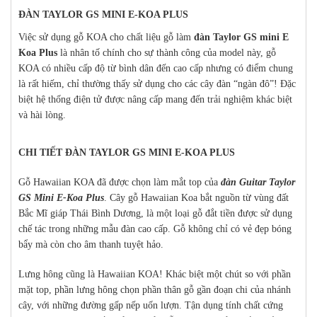
ĐÀN TAYLOR GS MINI E-KOA PLUS
Việc sử dụng gỗ KOA cho chất liệu gỗ làm
đàn Taylor GS mini E
Koa Plus
là nhân tố chính cho sự thành công của model này, gỗ
KOA có nhiều cấp độ từ bình dân đến cao cấp nhưng có điểm chung
là rất hiếm, chỉ thường thấy sử dụng cho các cây đàn “ngàn đô”! Đặc
biệt hệ thống điện tử được nâng cấp mang đến trải nghiệm khác biệt
và hài lòng.
CHI TIẾT ĐÀN TAYLOR GS MINI E-KOA PLUS
Gỗ Hawaiian KOA đã được chọn làm mắt top của
đàn Guitar Taylor
GS Mini E-Koa Plus
. Cây gỗ Hawaiian Koa bắt nguồn từ vùng đất
Bắc Mĩ giáp Thái Bình Dương, là một loại gỗ đắt tiền được sử dụng
chế tác trong những mẫu đàn cao cấp. Gỗ không chỉ có vẻ đẹp bóng
bẩy mà còn cho âm thanh tuyệt hảo.
Lưng hông cũng là Hawaiian KOA! Khác biệt một chút so với phần
mặt top, phần lưng hông chọn phần thân gỗ gần đoạn chi của nhánh
cây, với những đường gấp nếp uốn lượn. Tận dụng tính chất cứng