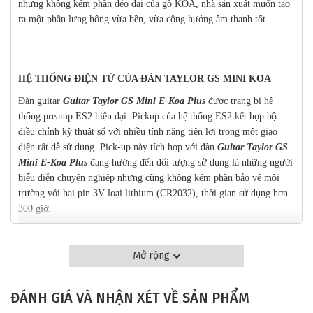
nhưng không kém phần dẻo dai của gỗ KOA, nhà sản xuất muốn tạo
ra một phần lưng hông vừa bền, vừa cộng hưởng âm thanh tốt.
HỆ THỐNG ĐIỆN TỬ CỦA ĐÀN TAYLOR GS MINI KOA
Đàn guitar
Guitar Taylor GS Mini E-Koa Plus
được trang bị hệ
thống preamp ES2 hiện đại. Pickup của hệ thống ES2 kết hợp bộ
điều chỉnh kỹ thuật số với nhiều tính năng tiện lợi trong một giao
diện rất dễ sử dụng. Pick-up này tích hợp với đàn
Guitar Taylor GS
Mini E-Koa Plus
đang hướng đến đối tượng sử dụng là những người
biểu diễn chuyên nghiệp nhưng cũng không kém phần bảo vệ môi
trường với hai pin 3V loại lithium (CR2032), thời gian sử dụng hơn
300 giờ.
THÔNG SỐ KỸ THUẬT GS MINI E KOA PLUS
Mở rộng
– Thùng và ngựa đàn
+ Vật liệu làm mặt trước: Gỗ Solid Koa
ĐÁNH GIÁ VÀ NHẬN XÉT VỀ SẢN PHẨM