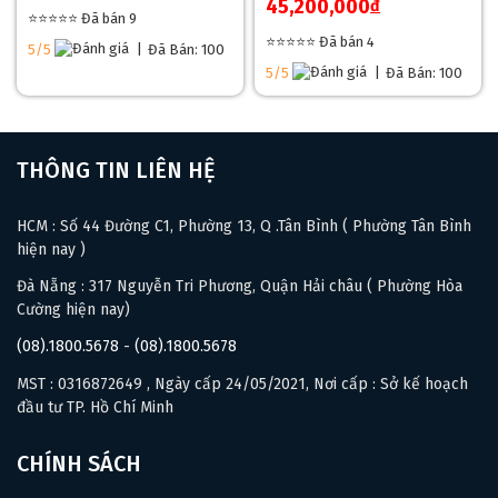
45,200,000
đ
⭐⭐⭐⭐⭐ Đã bán 9
⭐⭐⭐⭐⭐ Đã bán 4
5/5
|
Đã Bán: 100
5/5
|
Đã Bán: 100
THÔNG TIN LIÊN HỆ
HCM : Số 44 Đường C1, Phường 13, Q .Tân Bình ( Phường Tân Bình
hiện nay )
Đà Nẵng : 317 Nguyễn Tri Phương, Quận Hải châu ( Phường Hòa
Cường hiện nay)
(08).1800.5678
-
(08).1800.5678
MST : 0316872649 , Ngày cấp 24/05/2021, Nơi cấp : Sở kế hoạch
đầu tư TP. Hồ Chí Minh
CHÍNH SÁCH