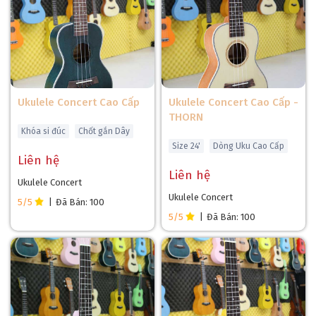
Ukulele Concert Cao Cấp
Ukulele Concert Cao Cấp -
THORN
Khóa si đúc
Chốt gắn Dây
Size 24'
Dòng Uku Cao Cấp
Liên hệ
Liên hệ
Ukulele Concert
Ukulele Concert
5/5
|
Đã Bán: 100
5/5
|
Đã Bán: 100