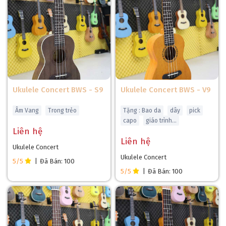
Ukulele Concert BWS - S9
Ukulele Concert BWS - V9
Âm Vang
Trong trẻo
Tặng : Bao da
dây
pick
capo
giáo trình...
Liên hệ
Liên hệ
Ukulele Concert
Ukulele Concert
5/5
|
Đã Bán: 100
5/5
|
Đã Bán: 100