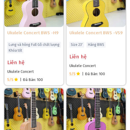
Ukulele Concert BWS -H9
Ukulele Concert BWS -VS9
Lưng và hông Full Gỗ chất lượng
Size 23'
Hãng BWS
Khóa tốt
Liên hệ
Liên hệ
Ukulele Concert
Ukulele Concert
5/5
|
Đã Bán: 100
5/5
|
Đã Bán: 100