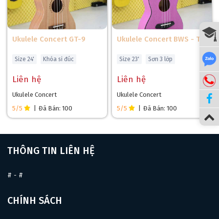
Ukulele Concert GT-9
Ukulele Concert BWS - T9
Size 24'
Khóa si đúc
Size 23'
Sơn 3 lớp
Liên hệ
Liên hệ
Ukulele Concert
Ukulele Concert
5/5
|
Đã Bán: 100
5/5
|
Đã Bán: 100
THÔNG TIN LIÊN HỆ
#
-
#
CHÍNH SÁCH