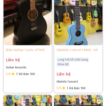
Đàn Guitar Conic AT108
Ukulele Concert BWS -X9
Liên hệ
Lưng Full Gỗ chất lượng
Khóa tốt
Guitar Acoustic
Liên hệ
5/5
|
Đã Bán: 100
Ukulele Concert
5/5
|
Đã Bán: 100