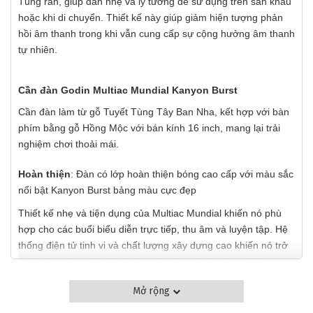
Tùng rắn, giúp đàn nhẹ và lý tưởng để sử dụng trên sân khấu
hoặc khi di chuyển. Thiết kế này giúp giảm hiện tượng phản
hồi âm thanh trong khi vẫn cung cấp sự cộng hưởng âm thanh
tự nhiên.
Cần đàn Godin Multiac Mundial Kanyon Burst
Cần đàn làm từ gỗ Tuyết Tùng Tây Ban Nha, kết hợp với bàn
phím bằng gỗ Hồng Mộc với bán kính 16 inch, mang lại trải
nghiệm chơi thoải mái.
Hoàn thiện
: Đàn có lớp hoàn thiện bóng cao cấp với màu sắc
nổi bật Kanyon Burst bảng màu cực đẹp
Thiết kế nhẹ và tiện dụng của Multiac Mundial khiến nó phù
hợp cho các buổi biểu diễn trực tiếp, thu âm và luyện tập. Hệ
thống điện tử tinh vi và chất lượng xây dựng cao khiến nó trở
thành lựa chọn yêu thích của các nhạc sĩ chuyên nghiệp cần
một cây đàn tin cậy và linh hoạt​
Mở rộng
Cây đàn này kết hợp những yếu tố tốt nhất của thiết kế