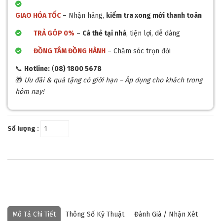
GIAO HỎA TỐC
– Nhận hàng,
kiểm tra xong mới thanh toán
TRẢ GÓP 0%
–
Cà thẻ tại nhà
, tiện lợi, dễ dàng
ĐỒNG TÂM ĐỒNG HÀNH
– Chăm sóc trọn đời
📞
Hotline:
(
08) 1800 5678
🎁
Ưu đãi & quà tặng có giới hạn – Áp dụng cho khách trong
hôm nay!
Số lượng :
Mô Tả Chi Tiết
Thông Số Kỹ Thuật
Đánh Giá / Nhận Xét