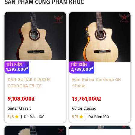
SẢN PHẨM CÙNG PHÂN KHÚC
TIẾT KIỆM
TIẾT KIỆM
đ
đ
1,392,000
2,739,000
ĐÀN GUITAR CLASSIC
Đàn Guitar Cordoba GK
CORDOBA C5-CE
Studio
9,108,000
13,761,000
đ
đ
Guitar Classic
Guitar Classic
5/5
|
Đã Bán: 100
5/5
|
Đã Bán: 100