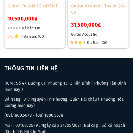
Guitar TAKAMINE GD71CE
Guitar Acoustic Taylor 214
Ce
10,500,000
đ
31,500,000
đ
⭐⭐⭐⭐⭐ Đã bán 138
Guitar Acoustic
5/5
|
Đã Bán: 100
5/5
|
Đã Bán: 100
THÔNG TIN LIÊN HỆ
Cần của đàn Flamenco F7C CE được khắc chữ tên của hãng
HCM : Số 44 Đường C1, Phường 13, Q .Tân Bình ( Phường Tân Bình
Flamenco, tích hợp bộ khoác đàn cao cấp chống gỉ, giúp lên
hiện nay )
dây mượt mà. Với việc có ty chỉnh cần 2 chiều thì bạn hoàn
Đà Nẵng : 317 Nguyễn Tri Phương, Quận Hải châu ( Phường Hòa
toàn có thể an tâm sử dụng, cũng như là canh chỉnh action
Cường hiện nay)
theo ý muốn, ty chỉnh cần cũng giúp giữ action đàn luôn ở
(08).1800.5678
-
(08).1800.5678
mức chuẩn nhất để người chơi có cảm giác nhẹ nhàng, êm
tay.
MST : 0316872649 , Ngày cấp 24/05/2021, Nơi cấp : Sở kế hoạch
đầu tư TP. Hồ Chí Minh