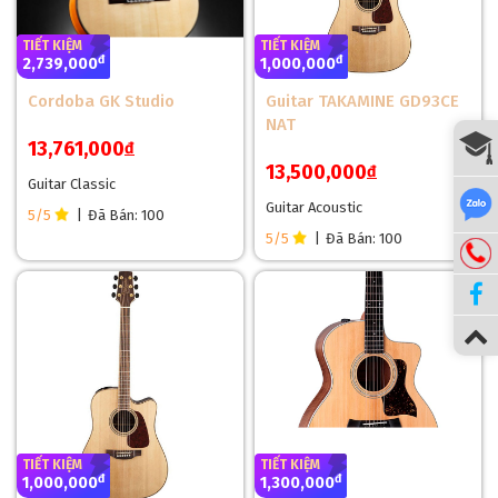
ra, Gold Ebony còn đem lại vẻ đẹp bắt mắt với tone màu sẫm
và vân gỗ tối màu. Quan trọng nhất là gỗ Gold Ebony này sẽ
TIẾT KIỆM
TIẾT KIỆM
đ
đ
2,739,000
1,000,000
mang lại chất âm của đàn cực kỳ hay, cho ra âm bass mạnh
mẽ, dày dặn.
Cordoba GK Studio
Guitar TAKAMINE GD93CE
NAT
13,761,000
đ
13,500,000
đ
Guitar Classic
Guitar Acoustic
5/5
|
Đã Bán: 100
5/5
|
Đã Bán: 100
TIẾT KIỆM
TIẾT KIỆM
đ
đ
1,000,000
1,300,000