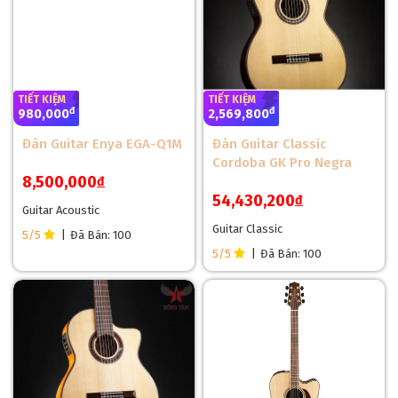
TIẾT KIỆM
TIẾT KIỆM
đ
đ
980,000
2,569,800
Đàn Guitar Enya EGA-Q1M
Đàn Guitar Classic
Cordoba GK Pro Negra
8,500,000
đ
54,430,200
đ
Guitar Acoustic
Guitar Classic
5/5
|
Đã Bán: 100
5/5
|
Đã Bán: 100
Lưng hong là gỗ Gold Ebony ( gỗ Mun Vàng ), thuộc loại gỗ
cực hiếm, trên thị trường dòng gỗ này có giá trị rất cao, những
vân gỗ chằng chịt, rất hiếm khi thấy ở dòng đàn tầm trung mà
chỉ ở xuất hiện ở phân khúc cao cấp của các hãng đàn. Ngoài