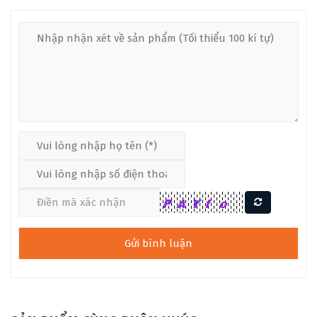
Đàn guitar Flamenco F7C CE
ra mắt năm 2024 được thiết kế
dáng Cut – away
, thùng đàn được làm với dáng khuyết để
người chơi có thể thỏa sức chơi với những nốt cao trên đàn
cần đàn bảng 50 mm dễ bấm. Đàn thuộc kiểu dáng bán cổ
điển này giúp mang lại cảm giác ôm đàn rất là vừa vặn, thoải
mái.
THÔNG SỐ KỸ THUẬT FC7 CE