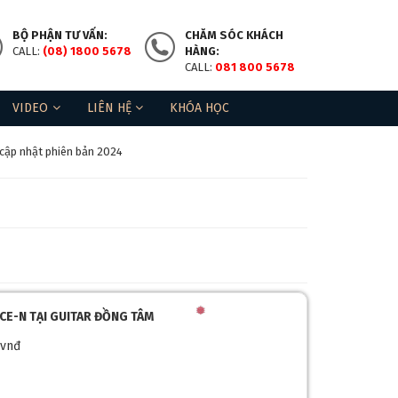
BỘ PHẬN TƯ VẤN:
CHĂM SÓC KHÁCH
CALL:
(08) 1800 5678
HÀNG:
CALL:
081 800 5678
❄
VIDEO
LIÊN HỆ
KHÓA HỌC
cập nhật phiên bản 2024
2CE-N TẠI GUITAR ĐỒNG TÂM
 vnđ