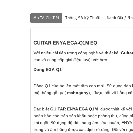
Mô Tả Chi Tiết
Thông Số Kỹ Thuật
Đánh Giá / Nh
GUITAR ENYA EGA-Q1M EQ
Với nhiều cải tiến trong công nghệ và thiết kế,
Guita
cao và cung cấp giai điệu tuyệt vời hơn
❄
Dòng EGA-Q1
Dòng Q1 của họ lên một tầm cao mới. Sử dụng đàn 
mặt bằng gỗ gụ (
mahogany
), được bắt vít bằng 
Đặc biệt
GUITAR ENYA EGA Q1M
được thiết kế với
hoàn hảo cho trên sân khấu hoặc phòng thu, cũng nh
khi ngồi. Sử dụng độ dài thang âm tiêu chuẩn, ENYA
trung và âm bổng được xác định rõ ràng. Đối với ng