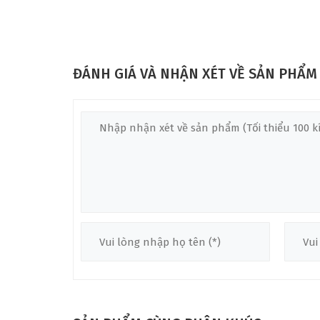
ĐÁNH GIÁ VÀ NHẬN XÉT VỀ SẢN PHẨM
Với mặt top là gỗ thông spruce solid nguyên miếng, 
là những vân gỗ lâu năm đều và đẹp. Hơn nữa việc s