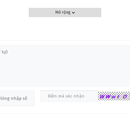
Mở rộng
❅
điểm đặc trưng của loại gỗ này có chất âm vang, sáng, ngân lâu. Ngoà
ử dụng gỗ thịt nguyên tấm giúp cây đàn càng chơi lâu ngày âm thanh 