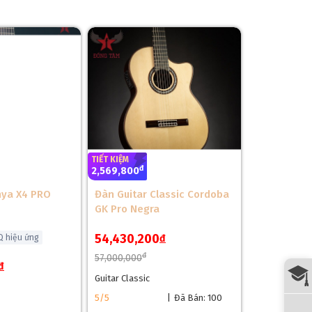
TIẾT KIỆM
đ
2,569,800
nya X4 PRO
Đàn Guitar Classic Cordoba
GK Pro Negra
54,430,200
Q hiệu ứng
đ
đ
57,000,000
đ
Guitar Classic
5/5
|
Đã Bán: 100