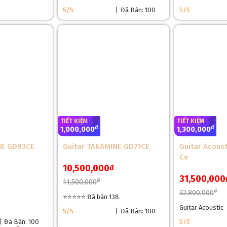
❆
5/5
|
Đã Bán: 100
5/5
à gỗ Mahogany một loại gỗ thuộc top 1A trong các loại gỗ làm đàn, cho 
p giữa thông spruce và mahogany
TIẾT KIỆM
TIẾT KIỆM
đ
đ
1,000,000
1,300,000
NE GD93CE
Guitar TAKAMINE GD71CE
Guitar Acoust
Ce
10,500,000
đ
31,500,000
đ
11,500,000
đ
32,800,000
⭐⭐⭐⭐⭐ Đã bán 138
Guitar Acoustic
5/5
|
Đã Bán: 100
|
Đã Bán: 100
5/5