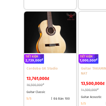
❅
Mặt lưng và hông
guitar Acoustic Enya EGA Q1M
l
ENYA EGA Q1M
là kết quả hoàn hảo của sự kết hợ
TIẾT KIỆM
TIẾT KIỆM
đ
đ
2,739,000
1,000,000
Cordoba GK Studio
Guitar TAKAMI
NAT
13,761,000
đ
13,500,000
đ
đ
16,500,000
đ
14,500,000
Guitar Classic
Guitar Acoustic
5/5
|
Đã Bán: 100
5/5