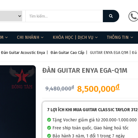
ẨM
CHI NHÁNH
KHÓA HỌC | DỊCH VỤ
THÔNG TIN
Đàn Guitar Acoustic Enya
|
Đàn Guitar Cao Cấp
|
GUITAR ENYA EGA Q1M | Đã 
ĐÀN GUITAR ENYA EGA-Q1M
đ
8,500,000
đ
9,480,000
❄
7 LỢI ÍCH KHI MUA GUITAR CLASSIC TAYLOR 31
Tặng Vocher giảm giá từ 200.000-1.000.000
Free ship toàn quốc, Giao hàng hoả tốc
Bảo hành 3 năm, 1 đổi 1 trong 7 ngày