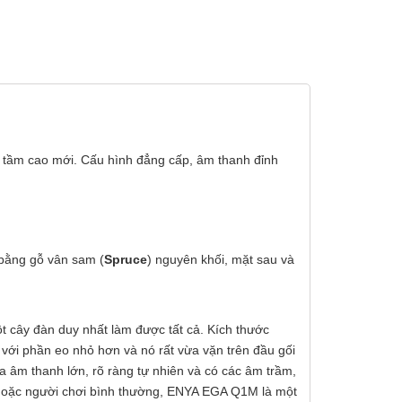
 tầm cao mới. Cấu hình đẳng cấp, âm thanh đỉnh
bằng gỗ vân sam (
Spruce
) nguyên khối, mặt sau và
cây đàn duy nhất làm được tất cả. Kích thước
với phần eo nhỏ hơn và nó rất vừa vặn trên đầu gối
a âm thanh lớn, rõ ràng tự nhiên và có các âm trầm,
n hoặc người chơi bình thường, ENYA EGA Q1M là một