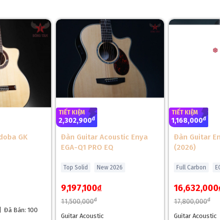
TIẾT KIỆM
TIẾT KIỆM
đ
đ
2,302,900
1,168,000
rdoba GK
Đàn Guitar Acoustic Enya
Đàn Guitar E
EGA-Q1 PRO EQ
(2026)
Top Solid
New 2026
Full Carbon
E
9,197,100
16,632,000
đ
đ
đ
11,500,000
17,800,000
|
Đã Bán: 100
Guitar Acoustic
Guitar Acoustic