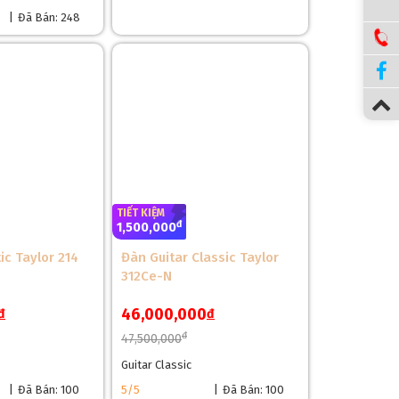
|
Đã Bán: 248
âm sắc đều từ bass, middle, treb rất hài hòa.
TIẾT KIỆM
đ
1,500,000
ic Taylor 214
Đàn Guitar Classic Taylor
312Ce-N
46,000,000
đ
đ
đ
47,500,000
Guitar Classic
|
Đã Bán: 100
5/5
|
Đã Bán: 100