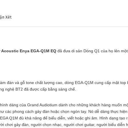
ận Xét
r Acoustic Enya EGA-Q1M EQ
đã đưa di sản Dòng Q1 của họ lên một
làm đàn và gỗ tone chất lượng cao, dòng EGA-Q1M cung cấp mặt top 
công nghệ BT2 đã được cấp bằng sáng chế.
 hình dáng của Grand Audiotium dành cho những khách hàng muốn một 
ư các phong cách gảy đàn hoặc chọn ngón tay. Nó dễ dàng thực hiện 
 EGA Q1M đủ khả năng để biểu diễn, viết hoặc ghi âm. Hình dạng tạo r
ười chơi gảy đàn, người chọn nhạc, người chơi guitar, người biểu diễ