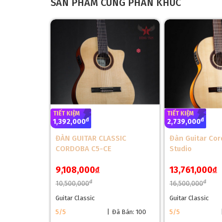
SẢN PHẨM CÙNG PHÂN KHÚC
TIẾT KIỆM
TIẾT KIỆM
đ
đ
1,392,000
2,739,000
ĐÀN GUITAR CLASSIC
Đàn Guitar Co
CORDOBA C5-CE
Studio
9,108,000
13,761,000
đ
đ
đ
đ
10,500,000
16,500,000
Guitar Classic
Guitar Classic
5/5
|
Đã Bán: 100
5/5