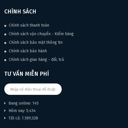
làm bằng xương nên cộng hưởng thêm khiến đàn có chất âm
CHÍNH SÁCH
vô cùng mượt mà. Bên cạnh đó với việc lắp bộ dây Savarez
vào cây đàn thì phần nào giúp âm cây đàn hay hơn rất nhiều,
đặc tính của dây Savarez có độ mềm mại nên bấm cũng êm
Chính sách thanh toán
tay.
Chính sách vận chuyển - Kiểm hàng
Chính sách bảo mật thông tin
Chính sách bảo hành
Chính sách giao hàng - đổi, trả
TƯ VẤN MIỄN PHÍ
Đang online: 145
Hôm nay: 5,434
Tất cả: 7,189,328