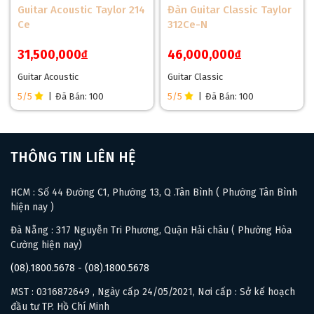
Guitar Acoustic Taylor 214
Đàn Guitar Classic Taylor
Ce
312Ce-N
31,500,000
46,000,000
đ
đ
Guitar Acoustic
Guitar Classic
5/5
|
Đã Bán: 100
5/5
|
Đã Bán: 100
THÔNG TIN LIÊN HỆ
HCM : Số 44 Đường C1, Phường 13, Q .Tân Bình ( Phường Tân Bình
hiện nay )
Đà Nẵng : 317 Nguyễn Tri Phương, Quận Hải châu ( Phường Hòa
Cường hiện nay)
(08).1800.5678
-
(08).1800.5678
MST : 0316872649 , Ngày cấp 24/05/2021, Nơi cấp : Sở kế hoạch
Đàn Cordoba GK Studio
được gắn Bộ khoá đồng vô cùng đẹp,
đầu tư TP. Hồ Chí Minh
giúp giữ dây tốt, đồng thời vặn rất êm tay. Lược ngựa của đàn