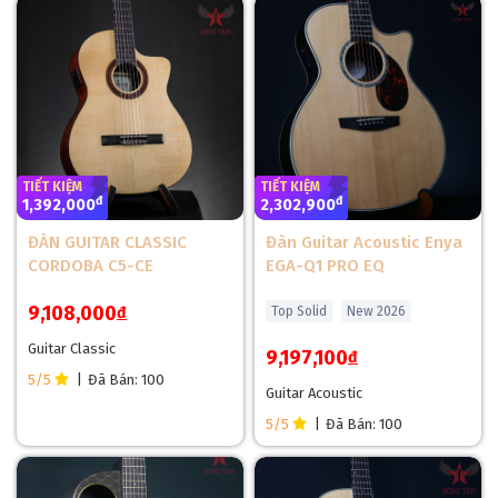
48mm cho phép người chơi bấm dễ dàng, ôm vừa vặn hơn
những cây đàn Classic thông thường.
TIẾT KIỆM
TIẾT KIỆM
đ
đ
1,392,000
2,302,900
ĐÀN GUITAR CLASSIC
Đàn Guitar Acoustic Enya
CORDOBA C5-CE
EGA-Q1 PRO EQ
9,108,000
đ
Top Solid
New 2026
Guitar Classic
9,197,100
đ
5/5
|
Đã Bán: 100
Guitar Acoustic
5/5
|
Đã Bán: 100