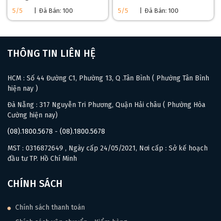
5/5
|
Đã Bán: 100
5/5
|
Đã Bán: 100
>>>
Các mẫu đàn guitar Acoustic giảm giá
Các Thông Số Kỹ Thuật Khác Của Guitar Acoustic
THÔNG TIN LIÊN HỆ
Yamaha FG830
Mặt trên:
Gỗ vân sam nguyên tấm (Solid Spruce)
HCM : Số 44 Đường C1, Phường 13, Q .Tân Bình ( Phường Tân Bình
Mặt lưng và mặt hong:
Gỗ cẩm ấn (Rosewood) cao cấp
hiện nay )
Cần đàn:
Gỗ Nato bền chắc
Bản cần: 43mm
Đà Nẵng : 317 Nguyễn Tri Phương, Quận Hải châu ( Phường Hòa
phím đàn: Gỗ cẩm ấn (Rosewood) cao cấp
Cường hiện nay)
Bán kính phím đàn: 400mm
(08).1800.5678
-
(08).1800.5678
Hoàn thiện: Mặt trước bóng, mặt sau mờ
MST : 0316872649 , Ngày cấp 24/05/2021, Nơi cấp : Sở kế hoạch
đầu tư TP. Hồ Chí Minh
CHÍNH SÁCH
Chính sách thanh toán