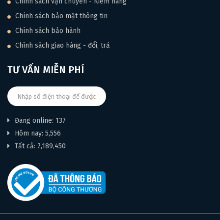
Chính sách vận chuyển - Kiểm hàng
Chính sách bảo mật thông tin
Chính sách bảo hành
Chính sách giao hàng - đổi, trả
TƯ VẤN MIỄN PHÍ
Đang online: 137
Hôm nay: 5,556
Tất cả: 7,189,450
THIẾT KẾ VÀ CÁC PHIÊN BẢN MÀU SẮC CỦA GUITAR
ACOUSTIC YAMAHA FG830
Guitar Acoustic Yamaha FG830
được thiết kế theo dáng
Traditional Western là một trong những biểu tượng kinh điển
của guitar acoustic, được yêu thích bởi sự cân bằng hoàn hảo