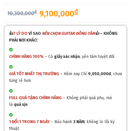
đ
9,100,000
đ
10,300,000
👍
7 LÝ DO
VÌ SAO
NÊN CHỌN GUITAR ĐỒNG TÂM
👍
– KHÔNG
PHẢI NƠI KHÁC!
CHÍNH HÃNG 100%
– Có
giấy xác nhận
, yên tâm tuyệt đối
GIÁ TỐT NHẤT THỊ TRƯỜNG
– Hôm nay Chỉ
9,050,000
đ
, chưa
từng rẻ hơn
FULL QUÀ TẶNG CHÍNH HÃNG
– Không phải quà phụ, mà
là
quà xịn
1 ĐỔI 1 TRONG 7 NGÀY
– Bảo hành
3 NĂM
, không lo lỗi kỹ
thuật