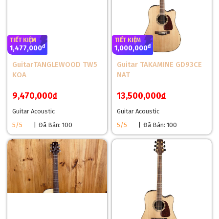
chi tiết cao. Nó giúp tăng cường sự cộng hưởng của âm thanh
và tạo nên âm sắc tròn trịa, đầy đặn.
TIẾT KIỆM
TIẾT KIỆM
đ
đ
1,477,000
1,000,000
GuitarTANGLEWOOD TW5
Guitar TAKAMINE GD93CE
KOA
NAT
9,470,000
13,500,000
đ
đ
Guitar Acoustic
Guitar Acoustic
5/5
|
Đã Bán: 100
5/5
|
Đã Bán: 100