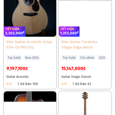
TIẾT KIỆM
TIẾT KIỆM
đ
đ
2,302,900
1,353,000
Đàn Guitar Acoustic Enya
Đàn Guitar Cordoba
EGA-Q1 PRO EQ
Stage Edge Burst
Top Solid
New 2026
Top Solid
Cần 48mm
2025
9,197,100
15,147,000
đ
đ
Guitar Acoustic
Guitar Stage Classic
5/5
|
Đã Bán: 100
5/5
|
Đã Bán: 62
Và đặc biệt lưng hong của đàn là một dòng gỗ cao cấp và chỉ
xuất hiện ở những mẫu guitar cao cấp đó chính là dòng gỗ
Cẩm Ấn với màu sắc đậm, vân gỗ cực kì quyến rũ. Gỗ Cẩm
Ấn mang lại âm thanh ấm áp, sâu lắng, giàu âm trầm và độ