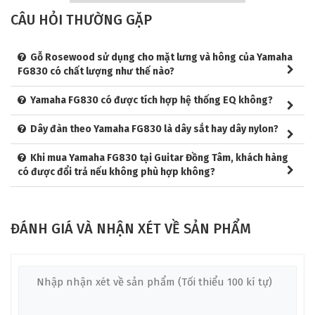
THÔNG SỐ KỸ THUẬT CỦA GUITAR ACOUSTIC
CÂU HỎI THƯỜNG GẶP
YAMAHA FG830
Gỗ Rosewood sử dụng cho mặt lưng và hông của Yamaha
Để mang đến một chất âm chuyên sâu và đẳng cấp thì các
FG830 có chất lượng như thế nào?
chất liệu gỗ để làm nên cây đàn chính là một trong những yếu
tố quan trọng nhất. Và
Guitar Acoustic Yamaha FG830
sỡ
Yamaha FG830 có được tích hợp hệ thống EQ không?
hữu cho mình những chất liệu gỗ cực kì chất lượng được
Yamaha tuyển chọn với sự kỹ lưỡng và chi tiết.
Dây đàn theo Yamaha FG830 là dây sắt hay dây nylon?
Khi mua Yamaha FG830 tại Guitar Đồng Tâm, khách hàng
có được đổi trả nếu không phù hợp không?
ĐÁNH GIÁ VÀ NHẬN XÉT VỀ SẢN PHẨM