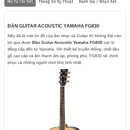
Mô Tả Chi Tiết
Thông Số Kỹ Thuật
Đánh Giá / Nhận Xét
ĐÀN GUITAR ACOUSTIC YAMAHA FG830
Nếu đã là một tín đồ của âm nhạc và Guitar thì không thể nào
bỏ qua được
Đàn Guitar Acoustic Yamaha FG830
cực kì
đẳng cấp đến từ Yamaha. Với thiết kế truyền thống, chất liệu
gỗ cao cấp và âm thanh ấm áp, phong phú, FG830 sẽ chinh
phục cả những người chơi khó tính nhất