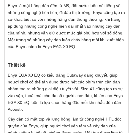
Enya là một hãng đàn đến từ Mỹ, đất nước luôn nổi tiếng về
những công nghệ tiên tiến, đi đầu thị trường. Enya cũng tạo ra
sự khác biệt so với những hãng đàn thông thường, khi hãng
áp dụng những công nghệ hiện đại nhất vào những cây đàn
của mình, nhưng vẫn giữ được mức giá phù hợp với số đông.
Một trong số những cây đàn luôn cháy hàng mỗi khi xuất hiện
của Enya chính là Enya EAG X0 EQ
Thiết kế
Enya EGA X0 EQ có kiểu dáng Cutaway dáng khuyết, giúp
người chơi có thể tận dụng được hết các phím trên cần đàn
nhằm tạo ra những giai điệu tuyệt vời. Size 41 cũng tạo ra sự
vừa vặn, thoải mái cho đa số người chơi đàn, khiến cho Enya
EGA X0 EQ luôn là lựa chọn hàng đầu mỗi khi nhắc đến đàn
Acoustic.
Cây đàn có mặt top và lưng hông làm từ công nghệ HPL độc
quyền của Enya, giúp người chơi yên tâm về cây đàn của
mình không bị bể vỡ, chống được nước. Mặt top được làm từ