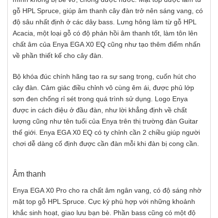
gỗ HPL Spruce, giúp âm thanh cây đàn trở nên sáng vang, có
độ sâu nhất định ở các dây bass. Lưng hông làm từ gỗ HPL
Acacia, một loại gỗ có độ phản hồi âm thanh tốt, làm tôn lên
chất âm của Enya EGA X0 EQ cũng như tạo thêm điểm nhấn
về phần thiết kế cho cây đàn.
Bộ khóa đúc chính hãng tạo ra sự sang trọng, cuốn hút cho
cây đàn. Cảm giác điều chỉnh vô cùng êm ái, được phủ lớp
sơn đen chống rỉ sét trong quá trình sử dụng. Logo Enya
được in cách điệu ở đầu đàn, như lời khẳng định về chất
lượng cũng như tên tuổi của Enya trên thị trường đàn Guitar
thế giới. Enya EGA X0 EQ có ty chỉnh cần 2 chiều giúp người
chơi dễ dàng cố định được cần đàn mỗi khi đàn bị cong cần.
Âm thanh
Enya EGA X0 Pro cho ra chất âm ngân vang, có độ sáng nhờ
mặt top gỗ HPL Spruce. Cực kỳ phù hợp với những khoảnh
khắc sinh hoạt, giao lưu bạn bè. Phần bass cũng có một độ