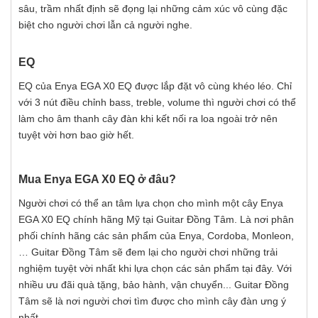
sâu, trầm nhất định sẽ đọng lại những cảm xúc vô cùng đặc
biệt cho người chơi lẫn cả người nghe.
EQ
EQ của Enya EGA X0 EQ được lắp đặt vô cùng khéo léo. Chỉ
với 3 nút điều chỉnh bass, treble, volume thì người chơi có thể
làm cho âm thanh cây đàn khi kết nối ra loa ngoài trở nên
tuyệt vời hơn bao giờ hết.
Mua Enya EGA X0 EQ ở đâu?
Người chơi có thể an tâm lựa chọn cho mình một cây Enya
EGA X0 EQ chính hãng Mỹ tại Guitar Đồng Tâm. Là nơi phân
phối chính hãng các sản phẩm của Enya, Cordoba, Monleon,
… Guitar Đồng Tâm sẽ đem lại cho người chơi những trải
nghiệm tuyệt vời nhất khi lựa chọn các sản phẩm tại đây. Với
nhiều ưu đãi quà tặng, bảo hành, vận chuyển... Guitar Đồng
Tâm sẽ là nơi người chơi tìm được cho mình cây đàn ưng ý
nhất.