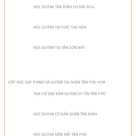
HỌC GUITAR TÂN BÌNH ƯU ĐÃI 30/4
HỌC GUITAR TẠI PHÚ THỌ HÒA
HỌC GUITAR TẠI TÂN SƠN NHÌ
LỚP HỌC DẠY PIANO VÀ GUITAR TẠI QUẬN TÂN PHÚ HCM
ĐỊA CHỈ DẠY ĐÀN GUITAR UY TÍN TÂN PHÚ
HỌC GUITAR CƠ BẢN QUẬN TÂN BÌNH
HỌC GUITAR ĐỆM HÁT TÂN PHÚ