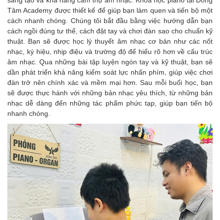
sáng tạo và khả năng cảm thụ âm nhạc. Khóa học piano tại Đồng
Tâm Academy được thiết kế để giúp bạn làm quen và tiến bộ một
cách nhanh chóng. Chúng tôi bắt đầu bằng việc hướng dẫn bạn
cách ngồi đúng tư thế, cách đặt tay và chơi đàn sao cho chuẩn kỹ
thuật. Bạn sẽ được học lý thuyết âm nhạc cơ bản như các nốt
nhạc, ký hiệu, nhịp điệu và trường độ để hiểu rõ hơn về cấu trúc
âm nhạc. Qua những bài tập luyện ngón tay và kỹ thuật, bạn sẽ
dần phát triển khả năng kiểm soát lực nhấn phím, giúp việc chơi
đàn trở nên chính xác và mềm mại hơn. Sau mỗi buổi học, bạn
sẽ được thực hành với những bản nhạc yêu thích, từ những bản
nhạc dễ dàng đến những tác phẩm phức tạp, giúp bạn tiến bộ
nhanh chóng.