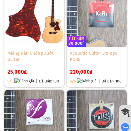
TIẾT KIỆM
đ
30,000
Miếng dán Chống Xướt
Acoustic Guitar Strings
Guitar
KGRB
25,000
220,000
đ
đ
5/5
|
Đã Bán: 100
5/5
|
Đã Bán: 100