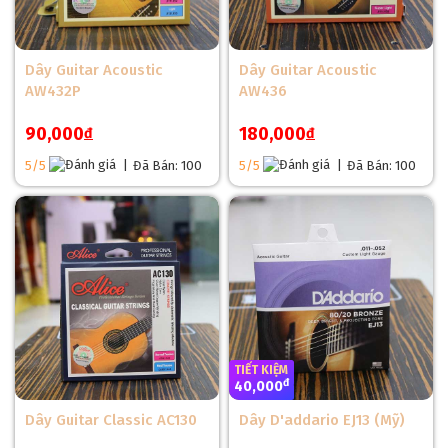
Dây Guitar Acoustic
Dây Guitar Acoustic
AW432P
AW436
90,000
180,000
đ
đ
5/5
|
Đã Bán: 100
5/5
|
Đã Bán: 100
TIẾT KIỆM
đ
40,000
Dây Guitar Classic AC130
Dây D'addario EJ13 (Mỹ)