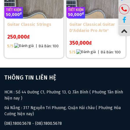
TIẾT KIỆM
TIẾT KIỆM
đ
đ
50,000
50,000
Guitar Classic Strings
Guitar Classical Guitar
D'Addario Pro Arte'
250,000
đ
350,000
đ
5/5
|
Đã Bán: 100
5/5
|
Đã Bán: 100
THÔNG TIN LIÊN HỆ
HCM : Số 44 Đường C1, Phường 13, Q .Tân Bình ( Phường Tân Bình
hiện nay )
Đà Nẵng : 317 Nguyễn Tri Phương, Quận Hải châu ( Phường Hòa
Cường hiện nay)
(08).1800.5678
-
(08).1800.5678