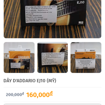
DÂY D'ADDARIO EJ10 (MỸ)
đ
160,000
đ
200,000