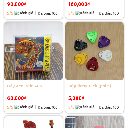
90,000
160,000
đ
đ
5/5
|
Đã Bán: 100
5/5
|
Đã Bán: 100
Dây Acoustic 406
Hộp đựng Pick (phím)
60,000
5,000
đ
đ
5/5
|
Đã Bán: 100
5/5
|
Đã Bán: 100