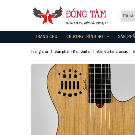
TRANG CHỦ
CHƯƠNG TRÌNH HOT
SẢN PH
Trang chủ
|
Sản phẩm
Đàn Guitar
|
Đàn Guitar classic
|
Đ
❄