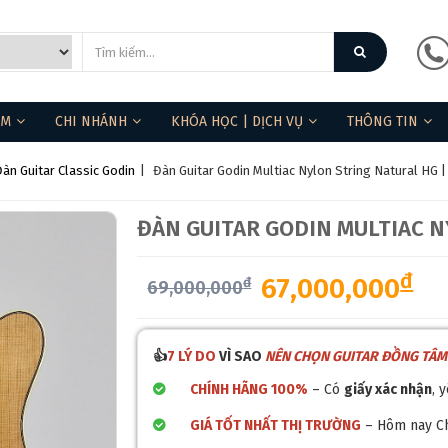
ẨM
CHI NHÁNH
KHÓA HỌC | DỊCH VỤ
THÔNG TIN
àn Guitar Classic Godin
|
Đàn Guitar Godin Multiac Nylon String Natural HG |
ĐÀN GUITAR GODIN MULTIAC 
đ
67,000,000
đ
69,000,000
👍
7 LÝ DO
VÌ SAO
NÊN CHỌN GUITAR ĐỒNG TÂM
CHÍNH HÃNG 100%
– Có
giấy xác nhận
, 
GIÁ TỐT NHẤT THỊ TRƯỜNG
– Hôm nay C