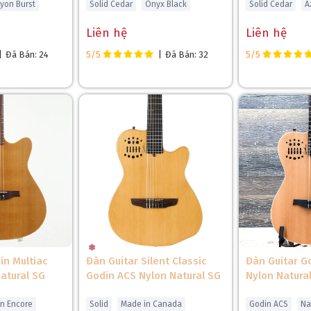
yon Burst
Solid Cedar
Onyx Black
Solid Cedar
A
Liên hệ
Liên hệ
|
Đã Bán: 24
5/5
|
Đã Bán: 32
5/5
in Multiac
Đàn Guitar Silent Classic
Đàn Guitar G
atural SG
Godin ACS Nylon Natural SG
Nylon Natura
 2 chiếu, mặt phím bằng Richlite cứng cáp đảm bảo giữ cần thẳng tr
on Encore
Solid
Made in Canada
Godin ACS
Na