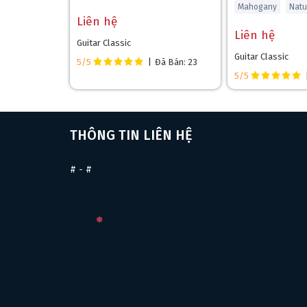
Mahogany
Natu
Liên hệ
Liên hệ
Guitar Classic
Guitar Classic
5/5
|
Đã Bán: 23
5/5
THÔNG TIN LIÊN HỆ
#
-
#
HỆ THỐNG ĐIỆN TỬ CUSTOM LR BAGGS
Hệ thống điện tử Custom LR Baggs
cho phép tùy c
synth Roland GR và hầu hết các thiết bị 13-pin khá