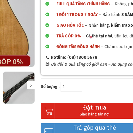
FULL QUÀ TẶNG CHÍNH HÃNG
– Không ph
1 ĐỔI 1 TRONG 7 NGÀY
– Bảo hành
3 NĂ
GIAO HỎA TỐC
– Nhận hàng,
kiểm tra x
TRẢ GÓP 0%
–
Cà thẻ tại nhà
, tiện lợi
ĐỒNG TÂM ĐỒNG HÀNH
– Chăm sóc trọn 
📞
Hotline:
(
08) 1800 5678
🎁
Ưu đãi & quà tặng có giới hạn – Áp dụng c
Số lượng :
Đặt mua
Giao hàng tận nơi
Trả góp qua thẻ