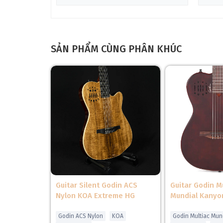
SẢN PHẨM CÙNG PHÂN KHÚC
Mặt Top Solid Spruce: thường được đánh giá cao về đ
Guitar Silent Godin ACS
Guitar Godin M
Nylon KOA Extreme HG
Mundial Kanyo
❆
Godin ACS Nylon
KOA
Godin Multiac Mun