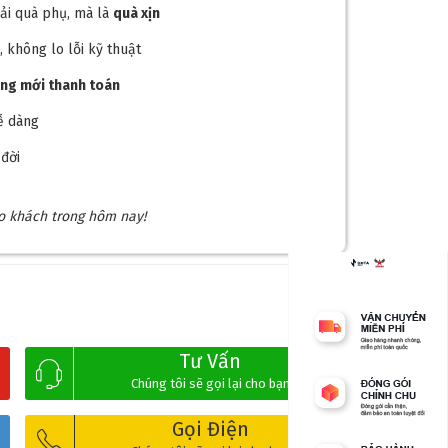
ải quà phụ, mà là
quà xịn
M
, không lo lỗi kỹ thuật
ong mới thanh toán
, dễ dàng
đời
ho khách trong hôm nay!
Tư Vấn
Chúng tôi sẽ gọi lại cho bạn
Gọi Điện