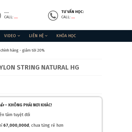
....
TƯ VẤN HỌC:
CALL:
...
CALL:
...
VIDEO
LIÊN HỆ
KHÓA HỌC
 chính hãng - giảm tới 20%
NYLON STRING NATURAL HG
👍
– KHÔNG PHẢI NƠI KHÁC!
yên tâm tuyệt đối
hỉ
67,000,000đ
, chưa từng rẻ hơn