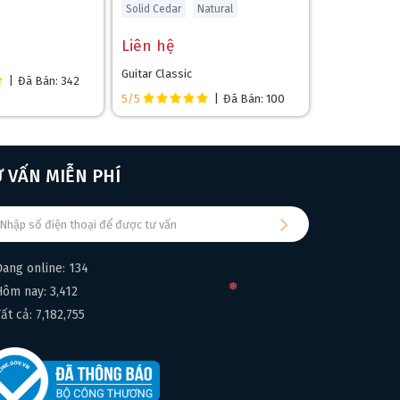
Solid Cedar
Natural
Liên hệ
Guitar Classic
|
Đã Bán: 342
5/5
|
Đã Bán: 100
❄
Ư VẤN MIỄN PHÍ
Đang online: 134
Hôm nay: 3,412
Tất cả: 7,182,755
đầu ra 6 li và 13-pin, tương thích với các thiết bị
 nghệ sĩ dễ dàng điều chỉnh âm thanh theo ý muốn.