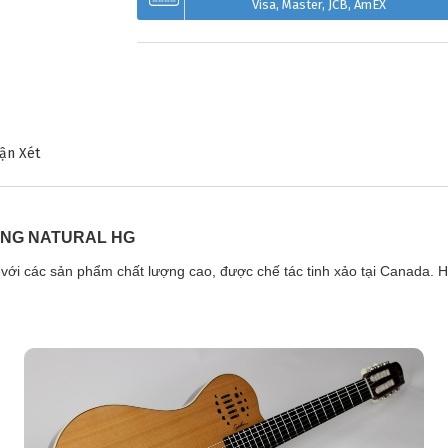
Visa, Master, JCB, AmEX
❅
ận Xét
ING NATURAL HG
 với các sản phẩm chất lượng cao, được chế tác tinh xảo tại Canada. Họ 