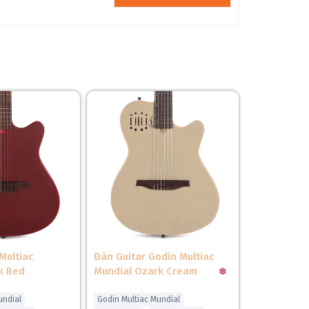
c treble bass, phù hợp cho nhiều loại âm nhạc.
Multiac
Đàn Guitar Godin Multiac
k Red
Mundial Ozark Cream
undial
Godin Multiac Mundial