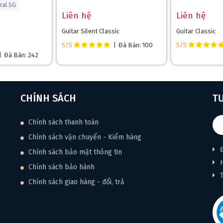
ral SG
Liên hệ
Liên hệ
Guitar Silent Classic
Guitar Classic
5/5
|
Đã Bán: 100
5/5
|
Đã Bán: 242
CHÍNH SÁCH
T
Chính sách thanh toán
Chính sách vận chuyển - Kiểm hàng
Chính sách bảo mật thông tin
❄
Chính sách bảo hành
Chính sách giao hàng - đổi, trả
hỉnh sâu volume, bass, mid, treble, gain, mic thu tiếng gõ thùng, … với 
c. Hệ thống này cung cấp khả năng kiểm soát âm thanh toàn diện, giúp