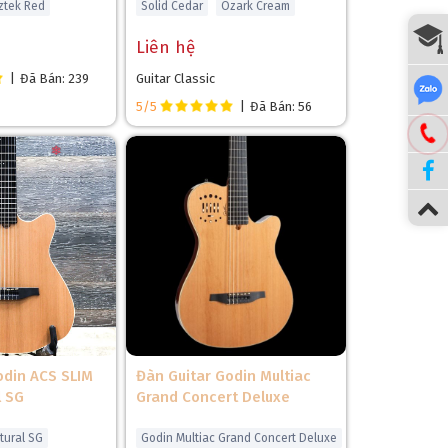
ztek Red
Solid Cedar
Ozark Cream
Liên hệ
|
Đã Bán: 239
Guitar Classic
5/5
|
Đã Bán: 56
❆
odin ACS SLIM
Đàn Guitar Godin Multiac
l SG
Grand Concert Deluxe
ong thời gian dài và tạo cảm giác bấm phím mượt
tural SG
Godin Multiac Grand Concert Deluxe