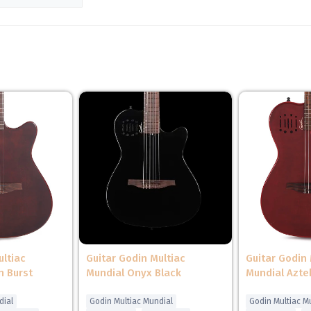
ộ cứng và phản hồi nhanh, tạo âm thanh vang, rõ ràng, chi tiết âm sắ
ultiac
Guitar Godin Multiac
Guitar Godin 
n Burst
Mundial Onyx Black
Mundial Azte
dial
Godin Multiac Mundial
Godin Multiac M