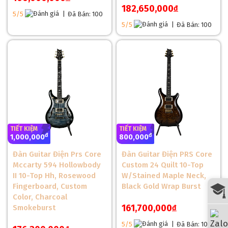
182,650,000
đ
5/5
|
Đã Bán: 100
5/5
|
Đã Bán: 100
TIẾT KIỆM
TIẾT KIỆM
đ
đ
1,000,000
800,000
Đàn Guitar Điện Prs Core
Đàn Guitar Điện PRS Core
Hệ Thống Floyd Rose
Mccarty 594 Hollowbody
Custom 24 Quilt 10-Top
Điểm đặc biệt của PRS SE Custom 24 Floyd HH là hệ thống
II 10-Top Hh, Rosewood
W/Stained Maple Neck,
Floyd Rose 1000 Series Tremolo, cho phép người chơi dễ
Fingerboard, Custom
Black Gold Wrap Burst
dàng thực hiện các kỹ thuật nâng hạ dây mà không lo mất
Color, Charcoal
nhịp. Hệ thống này mang lại khả năng điều chỉnh linh hoạt và
161,700,000
Smokeburst
đ
duy trì độ ổn định tốt, giúp cây đàn luôn ở trạng thái hoàn hảo.
5/5
|
Đã Bán: 100