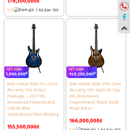
176,300,000
đ
BẢNG THÔNG SỐ KỸ THUẬT ĐÀN GUITAR ĐIỆN
5/5
|
Đã Bán: 100
PRS SE CUSTOM 24 FLOYD HH
Thành phần
Thông số kỹ thuật
Mặt trước
Gỗ Maple với veneer Flame Maple
Lưng và hông
Gỗ Mahogany
Cần đàn
Gỗ Maple
Fingerboard
Gỗ Rosewood
TIẾT KIỆM
TIẾT KIỆM
đ
đ
1,000,000
-149,250,000
Pickups
2x PRS 85/15 "S" Humbucker
Đàn Guitar Điện Prs Core
Đàn Guitar Điện PRS Core
Số phím đàn
24 phím
Mccarty 594 Artist
Mccarty 594 Quilt 10-Top
Package - 2021 Hh,
HH, Rosewood
Chiều dài scale
25" (635 mm)
Rosewood Fingerboard,
Fingerboard, Black Gold
Tuners
PRS Designed Locking Tuners
Cobalt Blue
Wrap Burst
Smokeburst/Blue Binding
Inlay
Birds Inlays
166,000,000
đ
155,500,000
đ
Hệ thống Tremolo
Floyd Rose 1000 Series
5/5
|
Đã Bán: 100