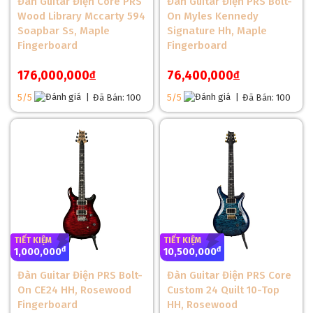
Đàn Guitar Điện Core PRS
Đàn Guitar Điện PRS Bolt-
Cần Đàn Và Phím Đàn Của Đàn Guitar Điện PRS SE
Wood Library Mccarty 594
On Myles Kennedy
Custom 24 Floyd
Soapbar Ss, Maple
Signature Hh, Maple
Cần đàn được làm từ gỗ Maple, mang lại sự ổn định và chắc
Fingerboard
Fingerboard
chắn cho cây đàn. Mặt phím được làm từ gỗ Rosewood, giúp
176,000,000
76,400,000
đ
đ
tạo cảm giác chơi mượt mà và thoải mái, phù hợp cho nhiều
kỹ thuật chơi phức tạp. Sự kết hợp giữa cần Maple và mặt
5/5
|
Đã Bán: 100
5/5
|
Đã Bán: 100
phím Rosewood giúp tăng cường âm thanh ấm áp và sâu
lắng, mang lại trải nghiệm tuyệt vời cho người chơi.
TIẾT KIỆM
TIẾT KIỆM
đ
đ
1,000,000
10,500,000
Đàn Guitar Điện PRS Bolt-
Đàn Guitar Điện PRS Core
On CE24 HH, Rosewood
Custom 24 Quilt 10-Top
Fingerboard
HH, Rosewood