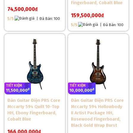
Fingerboard, Cobalt Blue
74,500,000
đ
159,500,000
đ
5/5
|
Đã Bán: 100
5/5
|
Đã Bán: 100
Pickups Của Đàn Guitar Điện PRS SE Custom 24 Floyd
PRS SE Custom 24 Floyd HH được trang bị hai pickup PRS
85/15 "S" Humbucker, mang lại âm thanh mạnh mẽ và phong
phú. Với khả năng coil-split, người chơi có thể dễ dàng chuyển
đổi giữa âm thanh humbucker dày và âm thanh single-coil
TIẾT KIỆM
TIẾT KIỆM
đ
đ
11,500,000
10,000,000
sáng rõ, tạo nên sự linh hoạt tối đa cho cây đàn. Điều này
giúp cây đàn phù hợp với nhiều thể loại nhạc khác nhau, từ
Đàn Guitar Điện PRS Core
Đàn Guitar Điện PRS Core
những đoạn riff mạnh mẽ đến các đoạn solo tinh tế.
Mccarty 594 Quilt 10-Top
Mccarty 594 Hollowbody
HH, Ebony Fingerboard,
II Artist Package HH,
Cobalt Blue
Rosewood Fingerboard,
Black Gold Wrap Burst
166,000,000
đ