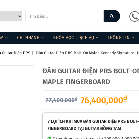
ẨM
CHI NHÁNH
KHÓA HỌC | DỊCH VỤ
THÔNG TIN
 Guitar Điện PRS
|
Đàn Guitar Điện PRS Bolt-On Myles Kennedy Signature H
ĐÀN GUITAR ĐIỆN PRS BOLT-O
MAPLE FINGERBOARD
đ
76,400,000
đ
77,400,000
7 LỢI ÍCH KHI MUA ĐÀN GUITAR ĐIỆN PRS BO
FINGERBOARD TẠI GUITAR ĐỒNG TÂM
Tặng Voucher giảm giá từ 200.000-1.000.00