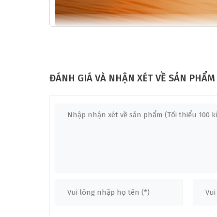
Mẫu PRS Bolt-On Myles Kennedy Signature HH thuộc 
mẽ và đầy sắc nét. Cây đàn này là lựa chọn lý tưởng 
nhiều dải âm từ trầm đến cao. Cấu trúc thân đàn đư
hợp với các dòng nhạc như rock, blues, và metal.
ĐÁNH GIÁ VÀ NHẬN XÉT VỀ SẢN PHẨM
❅
THÔNG SỐ KỸ THUẬT CỦA ĐÀN PRS BOL
Thân Đàn Của PRS Bolt-On Myles Kennedy Sign
Thân đàn của PRS Bolt-On Myles Kennedy Signature 
phong cách chơi mạnh mẽ. Swamp Ash có trọng lượng 
sắc nét ở các tần số cao và trung, đồng thời giữ đư