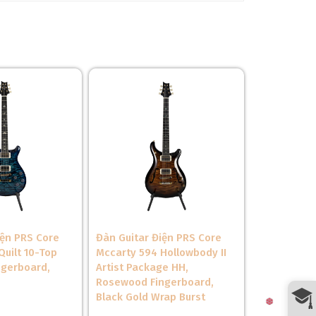
iện PRS Core
Đàn Guitar Điện PRS Core
Quilt 10-Top
Mccarty 594 Hollowbody II
ngerboard,
Artist Package HH,
Rosewood Fingerboard,
Black Gold Wrap Burst