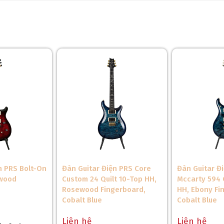
n PRS Bolt-On
Đàn Guitar Điện PRS Core
Đàn Guitar Đ
ewood
Custom 24 Quilt 10-Top HH,
Mccarty 594 
Rosewood Fingerboard,
HH, Ebony Fi
Cobalt Blue
Cobalt Blue
Liên hệ
Liên hệ