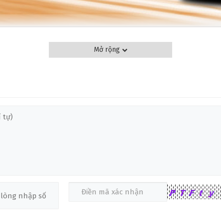
dòng sản phẩm cao cấp của PRS, được thiết kế với đặc điểm nổi bật l
Mở rộng
cho những người chơi guitar chuyên nghiệp và các nghệ sĩ biểu diễn tr
ợc làm từ gỗ Swamp Ash kết hợp với cần gỗ maple, giúp mang lại sự bề
❆
T-ON MYLES KENNEDY SIGNATURE HH
ature HH
HH được chế tác từ gỗ Swamp Ash, một loại gỗ đặc trưng mang lại âm
nhẹ, tạo cảm giác thoải mái khi chơi trong thời gian dài. Đặc biệt, 
ợc độ dày ở các nốt trầm, điều này rất thích hợp cho những ai yêu thíc