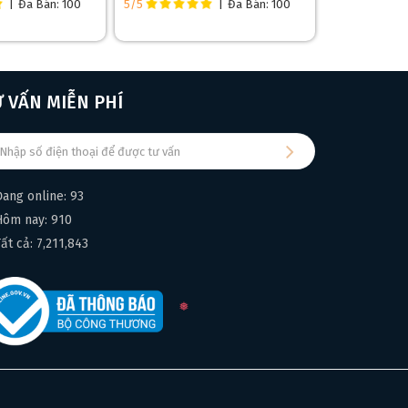
|
Đã Bán: 100
5/5
|
Đã Bán: 100
❆
Ư VẤN MIỄN PHÍ
Đang online: 93
Hôm nay: 910
❄
Tất cả: 7,211,843