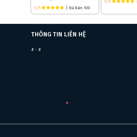
5/5
cơ bản đến những kỹ thuật nâng cao, đặc biệt là tro
5/5
|
Đã Bán: 100
THÔNG TIN LIÊN HỆ
#
-
#