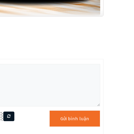
à cấu hình pickup HH, giúp tái hiện âm thanh mạnh
ực tiếp nhờ khả năng linh hoạt trong việc tạo ra
n bỉ cũng như âm sắc tự nhiên và rõ ràng, rất phù
 thanh mạnh mẽ, rõ ràng và có độ phản hồi tốt cho
gỗ Swamp Ash còn sở hữu khả năng tái tạo âm sắc
h âm thanh đa chiều và phong phú.