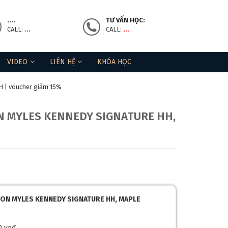
....
TƯ VẤN HỌC:
CALL:
...
CALL:
...
VIDEO
LIÊN HỆ
KHÓA HỌC
H | voucher giảm 15%
N MYLES KENNEDY SIGNATURE HH,
LT-ON MYLES KENNEDY SIGNATURE HH, MAPLE
0 vnđ