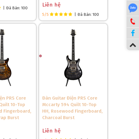
Liên hệ
|
Đã Bán: 100
5/5
|
Đã Bán: 100
iện PRS Core
Đàn Guitar Điện PRS Core
ác kỹ thuật chơi đa dạng, từ đơn giản đến phức tạp.
Quilt 10-Top
Mccarty 594 Quilt 10-Top
ĩ chuyên nghiệp hoặc những người chơi yêu cầu độ
 Fingerboard,
HH, Rosewood Fingerboard,
 mà không gặp khó khăn, đảm bảo sự ổn định cho các
rap Burst
Charcoal Burst
Liên hệ
 độ bền cao. Mặt phím Maple mang đến cảm giác chơi
 tổng cộng 22 phím, đủ để đáp ứng từ các kỹ thuật