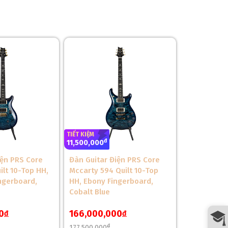
TIẾT KIỆM
đ
11,500,000
iện PRS Core
Đàn Guitar Điện PRS Core
ilt 10-Top HH,
Mccarty 594 Quilt 10-Top
ngerboard,
HH, Ebony Fingerboard,
Cobalt Blue
0
166,000,000
đ
đ
❅
đ
177,500,000