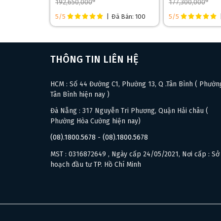
đ
đ
192,650,000
177,300,000
5/5
|
Đã Bán: 100
5/5
THÔNG TIN LIÊN HỆ
HCM : Số 44 Đường C1, Phường 13, Q .Tân Bình ( Phườn
Tân Bình hiện nay )
Đà Nẵng : 317 Nguyễn Tri Phương, Quận Hải châu (
Phường Hòa Cường hiện nay)
(08).1800.5678
-
(08).1800.5678
MST : 0316872649 , Ngày cấp 24/05/2021, Nơi cấp : Sở
hoạch đầu tư TP. Hồ Chí Minh