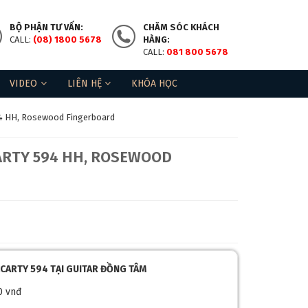
BỘ PHẬN TƯ VẤN:
CHĂM SÓC KHÁCH
CALL:
(08) 1800 5678
HÀNG:
CALL:
081 800 5678
VIDEO
LIÊN HỆ
KHÓA HỌC
94 HH, Rosewood Fingerboard
ARTY 594 HH, ROSEWOOD
MCCARTY 594 TẠI GUITAR ĐỒNG TÂM
0 vnđ