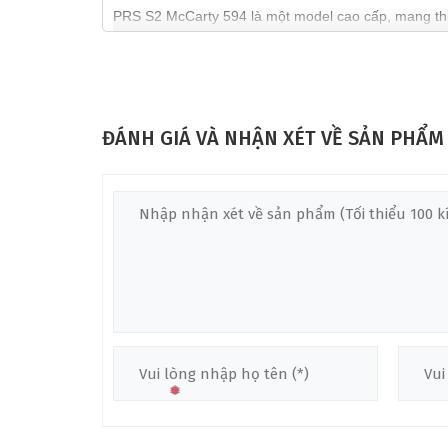
PRS S2 McCarty 594 là một model cao cấp, mang thiế
mạnh mẽ và ấm áp, thích hợp cho nhiều phong cách n
tinh tế và âm thanh chất lượng cao, cây đàn này xứ
THÔNG SỐ KỸ THUẬT CỦA ĐÀN GUITAR Đ
ĐÁNH GIÁ VÀ NHẬN XÉT VỀ SẢN PHẨM
Mặt Trước Của Đàn Guitar Điện PRS S2 McCarty 
Mặt trước của PRS S2 McCarty 594 được làm từ gỗ Ma
thẩm mỹ mà còn giúp tối ưu hóa độ cộng hưởng âm 