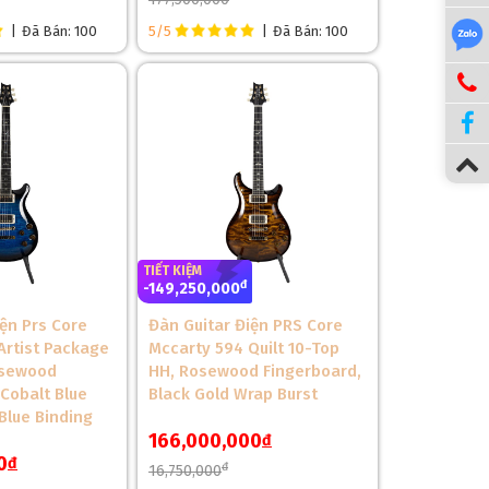
|
Đã Bán: 100
5/5
|
Đã Bán: 100
p âm thanh ấm áp, trong khi gỗ Rosewood mang lại
TIẾT KIỆM
đ
-149,250,000
iện Prs Core
Đàn Guitar Điện PRS Core
Artist Package
Mccarty 594 Quilt 10-Top
osewood
HH, Rosewood Fingerboard,
 Cobalt Blue
Black Gold Wrap Burst
lue Binding
166,000,000
đ
0
đ
đ
16,750,000