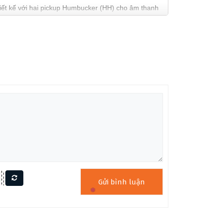
hiết kế với hai pickup Humbucker (HH) cho âm thanh
ại sự mềm mại và thoải mái khi chơi. Với thiết kế
❆
mê.
 và tinh tế. Thiết kế này không chỉ đảm bảo tính
❄