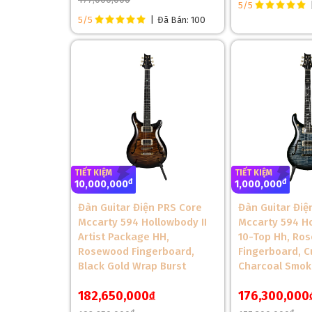
5/5
5/5
|
Đã Bán: 100
Cần Đàn Và Phím Đàn Của Đàn Guitar Điện PRS 
Cần đàn được làm từ gỗ Mahogany và mặt phím từ g
cảm giác mềm mại và thoải mái, hỗ trợ người chơi dễ
TIẾT KIỆM
TIẾT KIỆM
đ
đ
10,000,000
1,000,000
Đàn Guitar Điện PRS Core
Đàn Guitar Điệ
Mccarty 594 Hollowbody II
Mccarty 594 Ho
Artist Package HH,
10-Top Hh, Ro
Rosewood Fingerboard,
Fingerboard, C
❄
Black Gold Wrap Burst
Charcoal Smok
182,650,000
176,300,000
đ