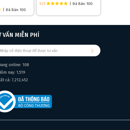
5/5
|
Đã Bán: 100
|
Đã Bán: 100
Ư VẤN MIỄN PHÍ
Đang online: 108
Hôm nay: 1,519
Tất cả: 7,212,452