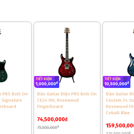
❄
TIẾT KIỆM
TIẾT KIỆM
đ
đ
1,000,000
10,500,000
n PRS Bolt-On
Đàn Guitar Điện PRS Bolt-On
Đàn Guitar Đ
 Signature
CE24 HH, Rosewood
Custom 24 Qu
gerboard
Fingerboard
Rosewood Fi
Cobalt Blue
74,500,000
đ
159,500,00
đ
75,500,000
đ
170,000,000