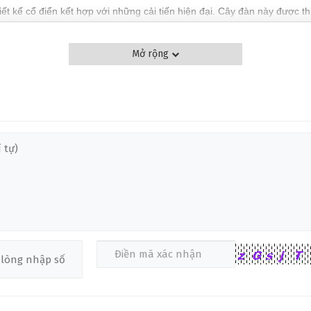
t kế cổ điển kết hợp với những cải tiến hiện đại. Cây đàn này được t
hạc như rock, blues, và jazz. Fingerboard làm từ gỗ Rosewood, mang l
ng đáng là một trong những lựa chọn hàng đầu cho các tay guitar đam 
Mở rộng
IỆN PRS S2 MCCARTY 594
594
ple cao cấp với lớp vân gỗ đẹp mắt, giúp tạo nên vẻ ngoài sang trọng
thanh, mang lại âm thanh cân bằng và đầy đặn.