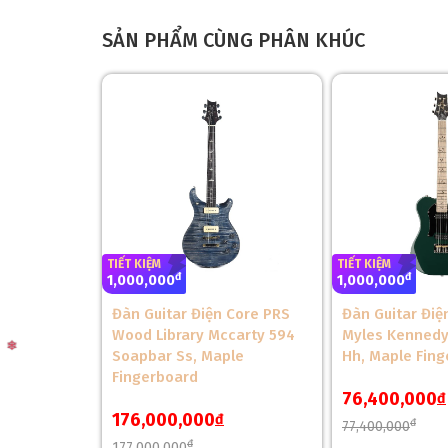
SẢN PHẨM CÙNG PHÂN KHÚC
TIẾT KIỆM
TIẾT KIỆM
đ
đ
1,000,000
1,000,000
Đàn Guitar Điện Core PRS
Đàn Guitar Điệ
Wood Library Mccarty 594
Myles Kennedy
Soapbar Ss, Maple
Hh, Maple Fin
Fingerboard
76,400,000
đ
176,000,000
đ
❅
đ
77,400,000
đ
177,000,000