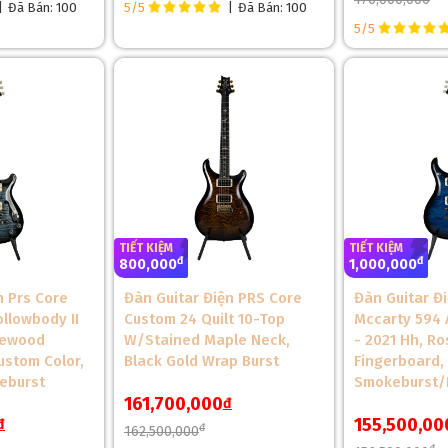
|
Đã Bán: 100
5/5
|
Đã Bán: 100
5/5
S2 McCarty 594
ỗ Rosewood, mang lại sự chắc chắn và độ bền cao. Gỗ Mahogany giú
 dàng thực hiện các kỹ thuật như bending và legato.
TIẾT KIỆM
TIẾT KIỆM
đ
đ
800,000
1,000,000
n Prs Core
Đàn Guitar Điện PRS Core
Đàn Guitar Đ
llowbody II
Custom 24 Quilt 10-Top
Mccarty 594 
sewood
W/Stained Maple Neck,
- 2021 Hh, R
ustom Color,
Black Gold Wrap Burst
Fingerboard,
eburst
Smokeburst/B
161,700,000
đ
155,500,00
đ
đ
162,500,000