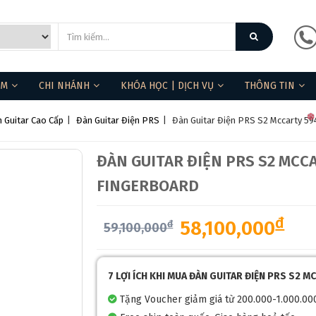
ẨM
CHI NHÁNH
KHÓA HỌC | DỊCH VỤ
THÔNG TIN
 Guitar Cao Cấp
|
Đàn Guitar Điện PRS
|
Đàn Guitar Điện PRS S2 Mccarty 5
ĐÀN GUITAR ĐIỆN PRS S2 MCC
FINGERBOARD
đ
58,100,000
đ
59,100,000
7 LỢI ÍCH KHI MUA ĐÀN GUITAR ĐIỆN PRS S2 
Tặng Voucher giảm giá từ 200.000-1.000.00