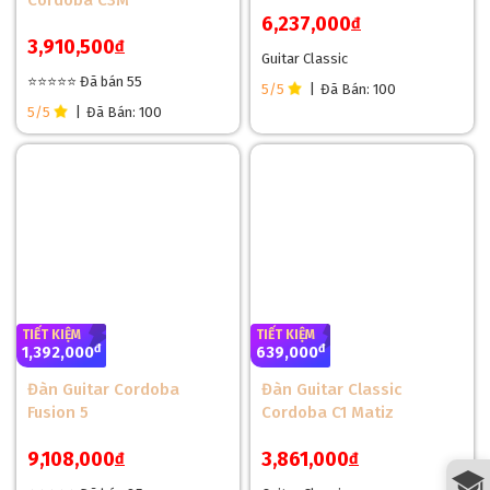
Cordoba C3M
6,237,000
đ
3,910,500
đ
Guitar Classic
⭐⭐⭐⭐⭐ Đã bán 55
5/5
|
Đã Bán: 100
5/5
|
Đã Bán: 100
TIẾT KIỆM
TIẾT KIỆM
đ
đ
1,392,000
639,000
Đàn Guitar Cordoba
Đàn Guitar Classic
Fusion 5
Cordoba C1 Matiz
9,108,000
3,861,000
đ
đ