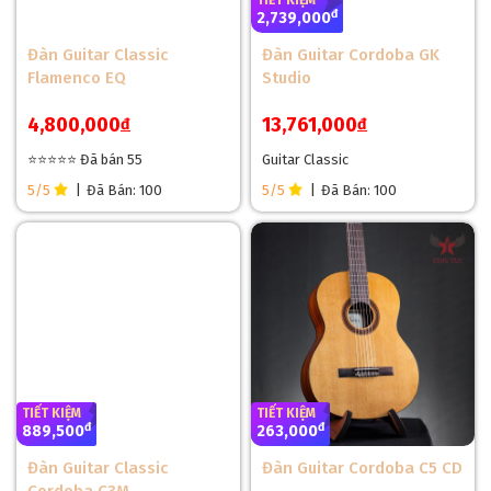
TIẾT KIỆM
đ
2,739,000
Đàn Guitar Classic
Đàn Guitar Cordoba GK
Flamenco EQ
Studio
4,800,000
13,761,000
đ
đ
⭐⭐⭐⭐⭐ Đã bán 55
Guitar Classic
5/5
|
Đã Bán: 100
5/5
|
Đã Bán: 100
TIẾT KIỆM
TIẾT KIỆM
đ
đ
889,500
263,000
Đàn Guitar Classic
Đàn Guitar Cordoba C5 CD