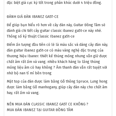
đặc biệt giá cực kỳ tốt trong phân khúc dưới 4 triệu đồng.
ĐÁNH GIÁ ĐÀN IBANEZ GA5T-CE
Để giúp bạn hiểu rõ hơn về cây đàn này, Guitar Đồng Tâm sẽ
đánh giá chi tiết cây guitar classic ibanez ga5t-ce này nhé.
Thông số kỷ thuật Classic Ibanez ga5t-ce
Điểm ấn tượng đầu tiên có lẽ là màu sắc và dáng cây đàn này,
đàn guitar ibanez ga5t-ce có màu vàng nghệ đặc trưng của
thương hiệu Ibaner. thiết kế thùng mỏng nhưng vẫn giữ được
chất âm rất ấm và vang. nhiều khách hàng lo lắng thùng
mỏng liệu âm có hay không ? Âm thanh đàn vẫn rất tuyệt vời
nhờ bộ nan tỉ mỉ bên trong
Mặt top của đàn được làm bằng Gỗ thông Spruce, Lưng hong
được làm bằng Gỗ manhogany, giúp cây đàn này cho chất âm
hay, rất ấm và vang.
NÊN MUA ĐÀN CLASSIC IBANEZ GA5T CE KHÔNG ?
MUA ĐÀN IBANEZ TẠI GUITAR ĐỒNG TÂM