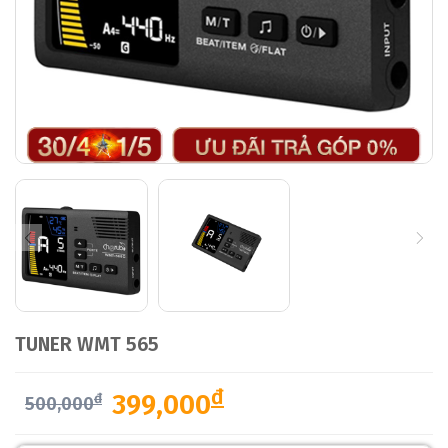
TUNER WMT 565
đ
399,000
đ
500,000