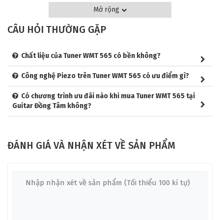
phẩm này giúp người dùng dễ dàng điều chỉnh nhạc cụ của
Mở rộng
mình. Với kích thước nhỏ gọn và trọng lượng nhẹ, Tuner WMT
565 rất thuận tiện cho những ai thường xuyên di chuyển hoặc
CÂU HỎI THƯỜNG GẶP
tham gia biểu diễn.
Chất liệu của Tuner WMT 565 có bền không?
TÍNH NĂNG NỔI BẬT CỦA TUNER WMT 565
Công nghệ Piezo trên Tuner WMT 565 có ưu điểm gì?
Thiết Kế Nhỏ Gọn và Tiện Lợi
Có chương trình ưu đãi nào khi mua Tuner WMT 565 tại
Tuner WMT 565 có thiết kế nhỏ gọn, dễ dàng kẹp vào nhạc cụ
Guitar Đồng Tâm không?
mà không làm tăng thêm trọng lượng. Với clip chắc chắn, bạn
có thể yên tâm sử dụng mà không lo thiết bị bị rơi hay lệch vị
trí trong quá trình chơi nhạc.
ĐÁNH GIÁ VÀ NHẬN XÉT VỀ SẢN PHẨM
Công Nghệ Piezo Tiên Tiến
Công nghệ Piezo cho phép Tuner WMT 565 phát hiện tần số
âm thanh một cách nhanh chóng và chính xác, ngay cả trong
môi trường ồn ào. Điều này giúp bạn điều chỉnh nhạc cụ hiệu
quả mà không bị ảnh hưởng bởi tiếng ồn xung quanh.