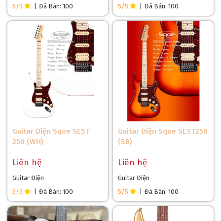
5/5
|
Đã Bán: 100
5/5
|
Đã Bán: 100
Miami Blue (BL): Xanh Miami tươi mát, tạo cảm giác
phóng khoáng và đầy sức sống, mang đến sự mới mẻ
và hiện đại cho người chơi.
Guitar Điện Sqoe SEST
Guitar Điện Sqoe SEST250
250 (WH)
(SB)
Liên hệ
Liên hệ
Guitar Điện
Guitar Điện
5/5
|
Đã Bán: 100
5/5
|
Đã Bán: 100