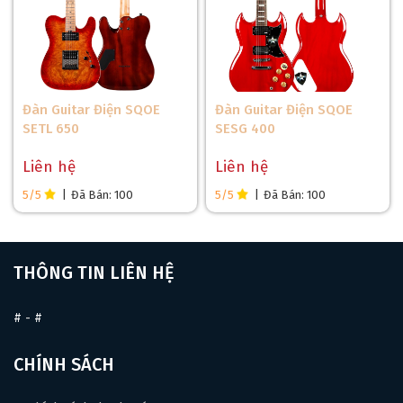
Đàn Guitar Điện SQOE
Đàn Guitar Điện SQOE
SETL 650
SESG 400
Liên hệ
Liên hệ
5/5
|
Đã Bán: 100
5/5
|
Đã Bán: 100
THÔNG TIN LIÊN HỆ
#
-
#
CHÍNH SÁCH