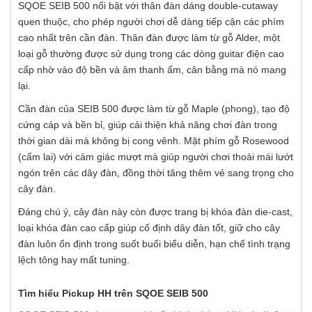
SQOE SEIB 500 nổi bật với thân đàn dáng double-cutaway
quen thuộc, cho phép người chơi dễ dàng tiếp cận các phím
cao nhất trên cần đàn. Thân đàn được làm từ gỗ Alder, một
loại gỗ thường được sử dụng trong các dòng guitar điện cao
cấp nhờ vào độ bền và âm thanh ấm, cân bằng mà nó mang
lại.
Cần đàn của SEIB 500 được làm từ gỗ Maple (phong), tạo độ
cứng cáp và bền bỉ, giúp cải thiện khả năng chơi đàn trong
thời gian dài mà không bị cong vênh. Mặt phím gỗ Rosewood
(cẩm lai) với cảm giác mượt mà giúp người chơi thoải mái lướt
ngón trên các dây đàn, đồng thời tăng thêm vẻ sang trọng cho
cây đàn.
Đáng chú ý, cây đàn này còn được trang bị khóa đàn die-cast,
loại khóa đàn cao cấp giúp cố định dây đàn tốt, giữ cho cây
đàn luôn ổn định trong suốt buổi biểu diễn, hạn chế tình trạng
lệch tông hay mất tuning.
Tìm hiểu Pickup HH trên SQOE SEIB 500