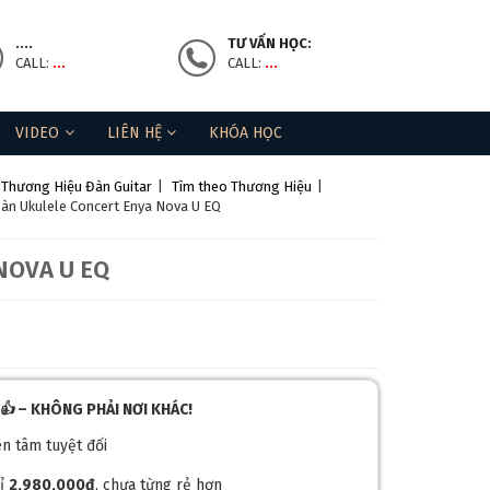
....
TƯ VẤN HỌC:
CALL:
...
CALL:
...
VIDEO
LIÊN HỆ
KHÓA HỌC
 Thương Hiệu Đàn Guitar
|
Tìm theo Thương Hiệu
|
àn Ukulele Concert Enya Nova U EQ
NOVA U EQ
M👍
– KHÔNG PHẢI NƠI KHÁC!
ên tâm tuyệt đối
hỉ
2,980,000đ
, chưa từng rẻ hơn