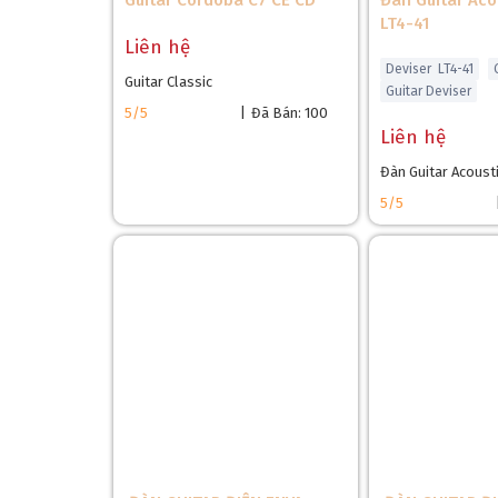
Guitar Cordoba C7 CE CD
Đàn Guitar Aco
LT4-41
Liên hệ
Deviser LT4-41
Guitar Classic
Guitar Deviser
5/5
|
Đã Bán: 100
Liên hệ
Đàn Guitar Acoust
5/5