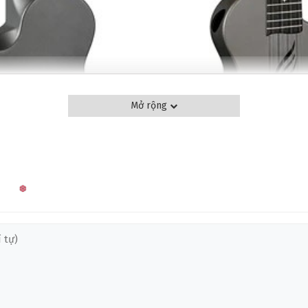
Mở rộng
 CÓ GÌ ĐẶC BIỆT?
arbon Fiber Composite nguyên khối siêu bền