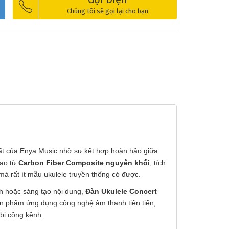
Chúng tôi sẽ gọi lại cho bạn
t của Enya Music nhờ sự kết hợp hoàn hảo giữa
tạo từ
Carbon Fiber Composite nguyên khối
, tích
 rất ít mẫu ukulele truyền thống có được.
ch hoặc sáng tạo nội dung,
Đàn Ukulele Concert
ản phẩm ứng dụng công nghệ âm thanh tiên tiến,
bị cồng kềnh.