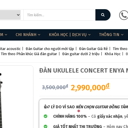
ẨM
CHI NHÁNH
KHÓA HỌC | DỊCH VỤ
THÔNG TIN
itar acoustic
|
Đàn Guitar cho người mới tập
|
Đàn Guitar Giá Rẻ
|
Tìm theo
Tìm theo Phân khúc Giá đàn guitar
|
Đàn guitar dưới 2 triệu
|
Khóa Học
|
Đ
ĐÀN UKULELE CONCERT ENYA 
đ
2,990,000
đ
3,500,000
👍7 LÝ DO VÌ SAO
NÊN CHỌN GUITAR ĐỒNG TÂ
CHÍNH HÃNG 100%
– Có
giấy xác nhận
, y
GIÁ TỐT NHẤT THỊ TRƯỜNG
– Hôm nay C