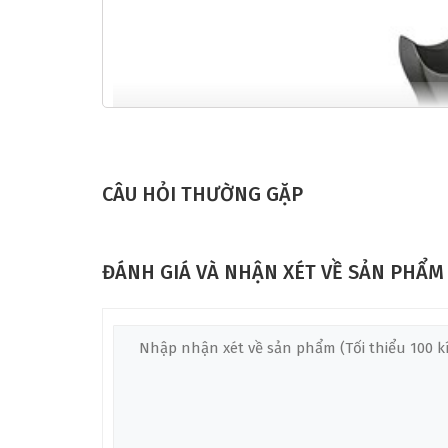
CÂU HỎI THƯỜNG GẶP
ĐÁNH GIÁ VÀ NHẬN XÉT VỀ SẢN PHẨM
ĐÀN UKULELE CONCERT ENYA NOVA U EQ
Đàn Ukulele Concert Enya Nova U EQ sử dụng C