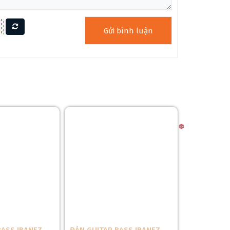
ừ
30% Carbon Fiber kết hợp Polycarbonate cao
, chống biến dạng và độ bền vượt trội. Khác với gỗ
anh ổn định trong thời gian rất dài.
g rung lắc hay nứt gãy khi sử dụng. Đây là ưu điểm
ang đàn theo trong các chuyến du lịch, dã ngoại.