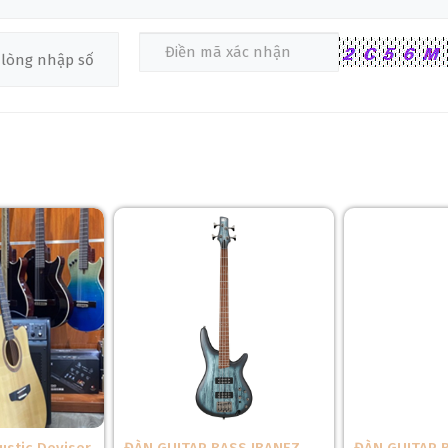
e Concert Enya Nova U EQ
chính là cấu trúc thân đàn được chế tạo t
 trong ngành hàng không và công nghiệp cao cấp nhờ khả năng chịu lực
er Composite giúp cây đàn luôn giữ được hình dáng và chất lượng âm th
 đàn và các bộ phận liên kết đạt độ cứng cao, hạn chế tối đa hiện tượn
h lý tưởng cho những người thường xuyên di chuyển, biểu diễn hoặc m