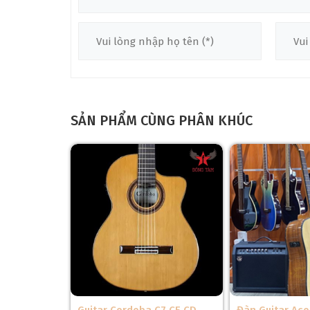
Điểm tạo nên sự khác biệt lớn nhất của
Đàn Ukulel
cấp
. Đây là vật liệu hiện đại thường được ứng dụng
tự nhiên dễ chịu ảnh hưởng bởi thời tiết, Carbon Fib
Nhờ thiết kế đúc nguyên khối, toàn bộ thân đàn, cần
khiến Enya Nova U EQ trở thành người bạn đồng hàn
SẢN PHẨM CÙNG PHÂN KHÚC
❆