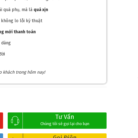
i quà phụ, mà là
quà xịn
, không lo lỗi kỹ thuật
ong mới thanh toán
 dễ dàng
đời
ho khách trong hôm nay!
Tư Vấn
Chúng tôi sẽ gọi lại cho bạn
Gọi Điện