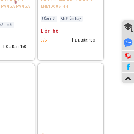
BASS IBANEZ
ĐÀN GUITAR BASS IBANEZ
, PANGA PANGA
EHB1000S HH
D
Mẫu mới
Chất âm hay
Mẫu mới
Liên hệ
5/5
|
Đã Bán: 150
|
Đã Bán: 150
❆
❄