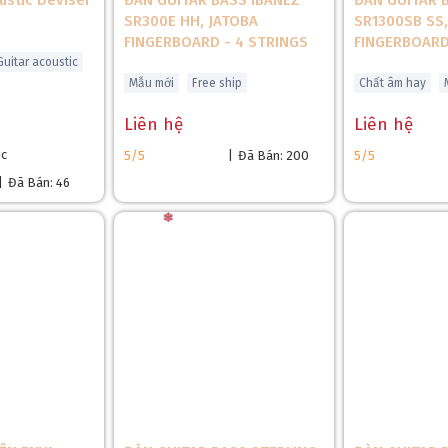
ustic Deviser
ĐÀN GUITAR BASS IBANEZ
ĐÀN GUITAR 
SR300E HH, JATOBA
SR1300SB SS
FINGERBOARD - 4 STRINGS
FINGERBOAR
Guitar acoustic
Mẫu mới
Free ship
Chất âm hay
Liên hệ
Liên hệ
ic
5/5
|
Đã Bán: 200
5/5
|
Đã Bán: 46