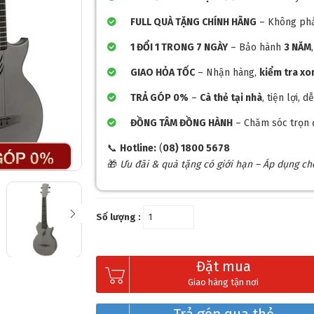
FULL QUÀ TẶNG CHÍNH HÃNG
– Không phả
1 ĐỔI 1 TRONG 7 NGÀY
– Bảo hành
3 NĂM
GIAO HỎA TỐC
– Nhận hàng,
kiểm tra x
TRẢ GÓP 0%
–
Cà thẻ tại nhà
, tiện lợi,
ĐỒNG TÂM ĐỒNG HÀNH
– Chăm sóc trọn 
📞
Hotline:
(
08) 1800 5678
🎁
Ưu đãi & quà tặng có giới hạn – Áp dụng c
Số lượng :
❅
Đặt mua
Giao hàng tận nơi