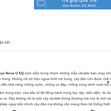
Trả góp qua thẻ
Visa, Master, JCB, AmEX
ận Xét
nya Nova U EQ
luôn nằm trong nhóm những mẫu ukulele bán chạy nhấ
m hứng. Không chỉ sở hữu ngoại hình trẻ trung, cây đàn còn được chế 
đến khả năng chống nước, chống va đập, chống cong vênh vượt trội mà
m trong trẻo, vừa bền bỉ để đồng hành trong học tập, biểu diễn, du lị
u tư. Đây không chỉ là một cây ukulele thông thường mà còn là một s
hiệp ngay trên chính cây đàn mà không cần mang theo hệ thống thiết 