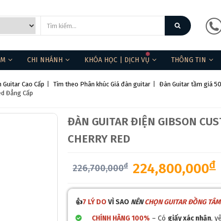
ẨM
CHI NHÁNH
KHÓA HỌC | DỊCH VỤ
THÔNG TIN
 Guitar Cao Cấp
|
Tìm theo Phân khúc Giá đàn guitar
|
Đàn Guitar tầm giá 50
Red Đẳng Cấp
ĐÀN GUITAR ĐIỆN GIBSON CU
CHERRY RED
đ
224,800,000
đ
226,700,000
👍
7 LÝ DO
VÌ SAO
NÊN
CHỌN GUITAR ĐỒNG TÂM
CHÍNH HÃNG 100%
– Có
giấy xác nhận
, y