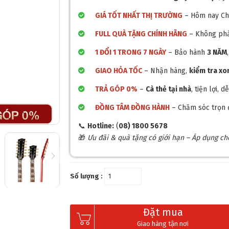
GIÁ TỐT NHẤT THỊ TRƯỜNG
– Hôm nay Ch
FULL QUÀ TẶNG CHÍNH HÃNG
– Không phả
❅
1 ĐỔI 1 TRONG 7 NGÀY
– Bảo hành
3 NĂM
GIAO HỎA TỐC
– Nhận hàng,
kiểm tra x
TRẢ GÓP 0%
–
Cà thẻ tại nhà
, tiện lợi,
ĐỒNG TÂM ĐỒNG HÀNH
– Chăm sóc trọn 
📞
Hotline:
(
08) 1800 5678
🎁
Ưu đãi & quà tặng có giới hạn – Áp dụng c
Số lượng :
Đặt mua
Giao hàng tận nơi