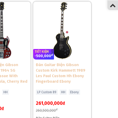
TIẾT KIỆM
đ
-500,000
iện Gibson
Đàn Guitar Điện Gibson
 1964 SG
Custom Kirk Hammett 1989
ởng cho cả hợp âm 12 dây và solo 6 dây. Mặt phím
ssue With
Les Paul Custom Hh Ebony
lluloid Split Parallelogram tái hiện thiết kế thập
ola, Cherry Red
Fingerboard Ebony
HH
LP Custom 89
HH
Ebony
261,000,000
đ
0
đ
đ
260,500,000