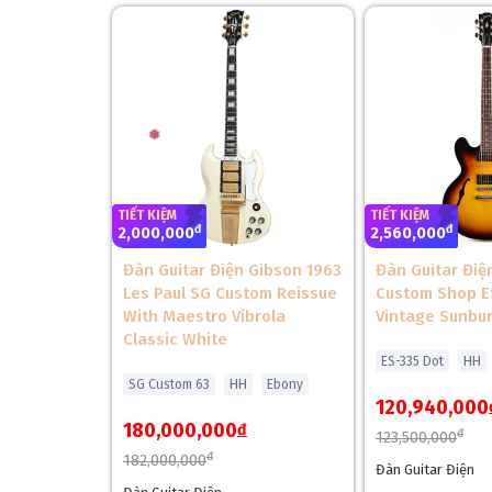
TIẾT KIỆM
TIẾT KIỆM
đ
đ
2,000,000
2,560,000
Cần Đàn Và Mặt Phím Gibson Custom Shop EDS-
Đàn Guitar Điện Gibson 1963
Đàn Guitar Điệ
Les Paul SG Custom Reissue
Custom Shop E
Hai cần mahogany với profile SlimTaper C (nut 1.687
With Maestro Vibrola
Vintage Sunbur
Indian rosewood, bán kính 12 inch, 20 phím Authenti
Classic White
niên 1960. Truss rod điều chỉnh dễ dàng, phù hợp k
ES-335 Dot
HH
SG Custom 63
HH
Ebony
120,940,000
180,000,000
đ
đ
123,500,000
đ
182,000,000
Đàn Guitar Điện