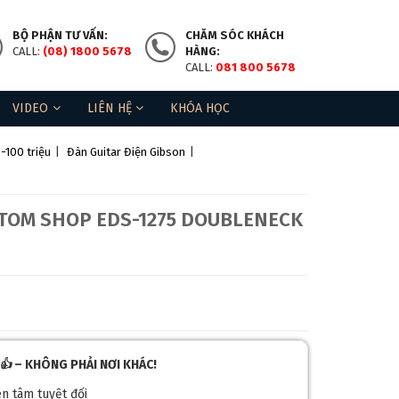
BỘ PHẬN TƯ VẤN:
CHĂM SÓC KHÁCH
CALL:
(08) 1800 5678
HÀNG:
CALL:
081 800 5678
VIDEO
LIÊN HỆ
KHÓA HỌC
-100 triệu
|
Đàn Guitar Điện Gibson
|
STOM SHOP EDS-1275 DOUBLENECK
👍
– KHÔNG PHẢI NƠI KHÁC!
ên tâm tuyệt đối