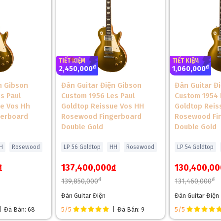
TIẾT KIỆM
TIẾT KIỆM
đ
đ
2,450,000
1,060,000
n Gibson
Đàn Guitar Điện Gibson
Đàn Guitar Đ
s Paul
Custom 1956 Les Paul
Custom 1954 
ue Vos Hh
Goldtop Reissue Vos HH
Goldtop Reis
erboard
Rosewood Fingerboard
Rosewood Fi
Double Gold
Double Gold
H
Rosewood
LP 56 Goldtop
HH
Rosewood
LP 54 Goldtop
137,400,000
130,400,00
đ
đ
đ
đ
139,850,000
131,460,000
Đàn Guitar Điện
Đàn Guitar Điện
|
Đã Bán: 68
5/5
|
Đã Bán: 9
5/5