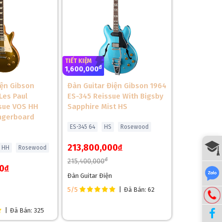
❆
TIẾT KIỆM
đ
1,600,000
iện Gibson
Đàn Guitar Điện Gibson 1964
Les Paul
ES-345 Reissue With Bigsby
sue VOS HH
Sapphire Mist HS
ngerboard
ES-345 64
HS
Rosewood
213,800,000
đ
HH
Rosewood
❄
đ
215,400,000
0
đ
Đàn Guitar Điện
5/5
|
Đã Bán: 62
|
Đã Bán: 325