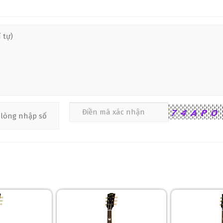
960, với thân mahogany solid 1 mảnh, hai cần mahogany SlimTaper C,
Alnico III (unpotted) mang lại âm thanh PAF cổ điển, với tiếng 12 d
nh xác tuning. Lớp sơn nitrocellulose Gloss Cherry Red, với sắc đỏ rực 
động, mang lại âm thanh mạnh mẽ, phù hợp cho rock, prog, và jazz fu
DS-1275 DOUBLENECK CHERRY RED
EDS-1275 Doubleneck Cherry Red
uble-cutaway, mang lại độ cộng hưởng cao và trọng lượng tương đối n
ắc đỏ rực rỡ với độ bóng vintage. Pickguard đen 5-ply và binding trắng 
 diện mạnh mẽ trên sân khấu.