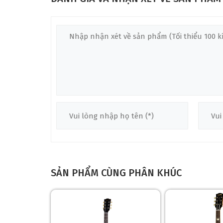
Cây đàn tái hiện chính xác EDS-1275 từ thập niên 1
Medium-Jumbo được Plek’d. Bốn pickup Custombucker 
và tailpiece nickel 6/12 1275 tăng độ ngân và độ chí
Tenon và keo Hot Hide Glue tối ưu hóa truyền rung 
❆
và COA (Certificate of Authenticity).
THIẾT KẾ ĐÀN GIBSON CUSTOM SHOP E
Thân Đàn Mahogany Solid Gibson Custom Shop 
Thân đàn mahogany solid 1 mảnh, với thiết kế SG do
nitrocellulose Gloss Cherry Red, phun thủ công, tạo s
kế này, nổi tiếng qua Jimmy Page, đảm bảo sự hiện
SẢN PHẨM CÙNG PHÂN KHÚC