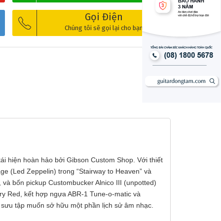
Gọi Điện
Chúng tôi sẽ gọi lại cho bạn
c tái hiện hoàn hảo bởi Gibson Custom Shop. Với thiết
ge (Led Zeppelin) trong “Stairway to Heaven” và
 và bốn pickup Custombucker Alnico III (unpotted)
erry Red, kết hợp ngựa ABR-1 Tune-o-matic và
hà sưu tập muốn sở hữu một phần lịch sử âm nhạc.