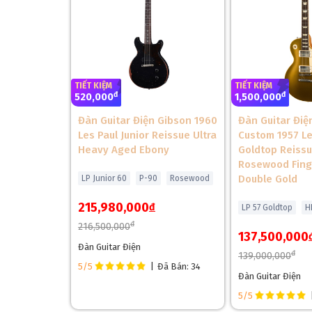
TIẾT KIỆM
TIẾT KIỆM
đ
đ
520,000
1,500,000
Đàn Guitar Điện Gibson 1960
Đàn Guitar Điệ
Les Paul Junior Reissue Ultra
Custom 1957 Le
Heavy Aged Ebony
Goldtop Reiss
Rosewood Fing
Double Gold
LP Junior 60
P-90
Rosewood
215,980,000
đ
LP 57 Goldtop
H
đ
216,500,000
137,500,000
Đàn Guitar Điện
đ
139,000,000
5/5
|
Đã Bán: 34
Đàn Guitar Điện
5/5