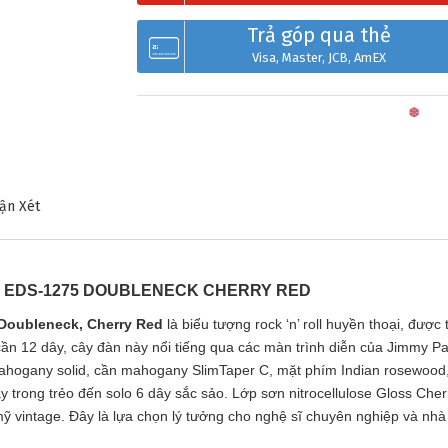
Trả góp qua thẻ
Visa, Master, JCB, AmEX
ận Xét
P EDS-1275 DOUBLENECK CHERRY RED
Doubleneck, Cherry Red
là biểu tượng rock ‘n’ roll huyền thoại, đượ
n 12 dây, cây đàn này nổi tiếng qua các màn trình diễn của Jimmy Pa
 mahogany solid, cần mahogany SlimTaper C, mặt phím Indian rosewood,
y trong trẻo đến solo 6 dây sắc sảo. Lớp sơn nitrocellulose Gloss Ch
m mỹ vintage. Đây là lựa chọn lý tưởng cho nghệ sĩ chuyên nghiệp và n