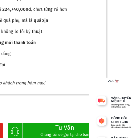
ỉ
224,740,000
đ
, chưa từng rẻ hơn
i quà phụ, mà là
quà xịn
, không lo lỗi kỹ thuật
ong mới thanh toán
 dễ dàng
đời
ho khách trong hôm nay!
Tư Vấn
Chúng tôi sẽ gọi lại cho bạn