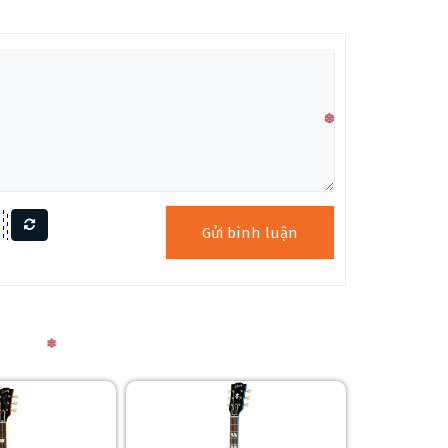
 và mặt phím Indian rosewood với 20 phím Authentic
ây jangle và 6 dây punchy. Ngựa ABR-1 Tune-o-matic
rỡ, tái tạo vẻ ngoài vintage. Kỹ thuật Long Neck
sion. Đàn đi kèm hardshell case Gibson Custom Shop
hẹ (~5.34–5.42 kg) dù là double-neck. Lớp sơn
trên mặt phím tăng tính thẩm mỹ rock ‘n’ roll. Thiết