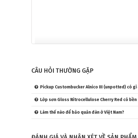
CÂU HỎI THƯỜNG GẶP
GIỚI THIỆU VỀ THƯƠNG HIỆU GIBSON &
Gibson – Huyền thoại guitar điện
Pickup Custombucker Alnico III (unpotted) có gì
Gibson, thành lập từ cuối thế kỷ 19 tại Kalamazoo, M
Lớp sơn Gloss Nitrocellulose Cherry Red có bền
Gibson Custom Shop chuyên tái hiện các cây đàn huyề
âm thanh và thẩm mỹ.
Gibson Custom Shop EDS-
Làm thế nào để bảo quản đàn ở Việt Nam?
như Jimmy Page, Alex Lifeson (Rush), John McLaughl
Tổng quan về Gibson Custom Shop EDS-1275 Do
ĐÁNH GIÁ VÀ NHẬN XÉT VỀ SẢN PHẨM