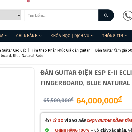
ẨM
CHI NHÁNH
KHÓA HỌC | DỊCH VỤ
THÔNG TIN
 Guitar Cao Cấp
|
Tìm theo Phân khúc Giá đàn guitar
|
Đàn Guitar tầm giá 50
erboard, Blue Natural Fade
ĐÀN GUITAR ĐIỆN ESP E-II EC
FINGERBOARD, BLUE NATURAL
đ
64,000,000
đ
65,500,000
👍
7 LÝ DO
VÌ SAO
NÊN
CHỌN GUITAR ĐỒNG TÂM
CHÍNH HÃNG 100%
– Có
giấy xác nhận
, y