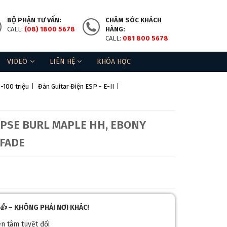
BỘ PHẬN TƯ VẤN:
CHĂM SÓC KHÁCH
CALL:
(08) 1800 5678
HÀNG:
CALL:
081 800 5678
VIDEO
LIÊN HỆ
KHÓA HỌC
-100 triệu
|
Đàn Guitar Điện ESP - E-II
|
❄
LIPSE BURL MAPLE HH, EBONY
 FADE
👍
– KHÔNG PHẢI NƠI KHÁC!
ên tâm tuyệt đối