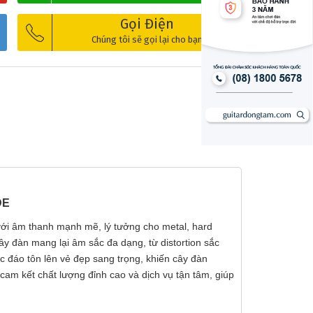
❅
Gọi Điện
Chúng tôi sẽ gọi lại cho bạn
DE
ại với âm thanh mạnh mẽ, lý tưởng cho metal, hard
ây đàn mang lại âm sắc đa dạng, từ distortion sắc
đáo tôn lên vẻ đẹp sang trọng, khiến cây đàn
cam kết chất lượng đỉnh cao và dịch vụ tận tâm, giúp