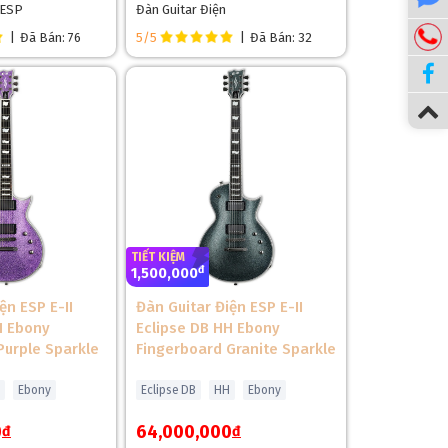
 ESP
Đàn Guitar Điện
|
Đã Bán: 76
5/5
|
Đã Bán: 32
TIẾT KIỆM
đ
1,500,000
ện ESP E-II
Đàn Guitar Điện ESP E-II
lý tưởng cho các thể loại nhạc cần độ vang sâu như
H Ebony
Eclipse DB HH Ebony
và khả năng thích nghi với khí hậu ẩm của Việt
Purple Sparkle
Fingerboard Granite Sparkle
ên của mahogany, mang lại vẻ ngoài sang trọng và
Ebony
Eclipse DB
HH
Ebony
0
64,000,000
đ
đ