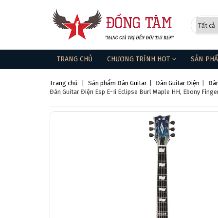
TRANG CHỦ
CHƯƠNG TRÌNH HOT
SẢN PH
Trang chủ
|
Sản phẩm
Đàn Guitar
|
Đàn Guitar Điện
|
Đàn
Đàn Guitar Điện Esp E-Ii Eclipse Burl Maple HH, Ebony Fing