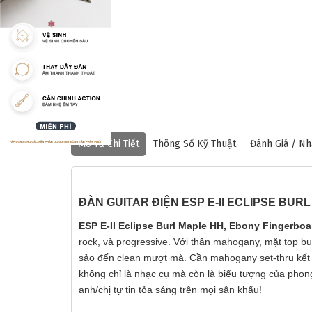
❅
Mô Tả Chi Tiết
Thông Số Kỹ Thuật
Đánh Giá / Nh
ĐÀN GUITAR ĐIỆN ESP E-II ECLIPSE BU
ESP E-II Eclipse Burl Maple HH, Ebony Fingerboa
rock, và progressive. Với thân mahogany, mặt top bu
sảo đến clean mượt mà. Cần mahogany set-thru kết 
không chỉ là nhạc cụ mà còn là biểu tượng của pho
anh/chị tự tin tỏa sáng trên mọi sân khấu!