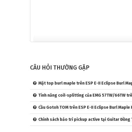
CÂU HỎI THƯỜNG GẶP
GIỚI THIỆU VỀ THƯƠNG HIỆU ESP VÀ DÒNG
ESP – Biểu Tượng Của Sức Mạnh Âm Nhạc
Mặt top burl maple trên ESP E-II Eclipse Burl Ma
Ra đời năm 1975 tại Nhật Bản, ESP (Electric Sound P
Tính năng coil-splitting của EMG 57TW/66TW trên
và âm thanh mạnh mẽ phục vụ các thể loại nhạc nặng
(Children of Bodom) tin dùng, ESP E-II là dòng sản 
Cầu Gotoh TOM trên ESP E-II Eclipse Burl Maple H
đến chất liệu và kỹ thuật sản xuất, ESP đảm bảo m
NAMM Show chỉ sau 3 năm thành lập.
Chính sách bảo trì pickup active tại Guitar Đồng 