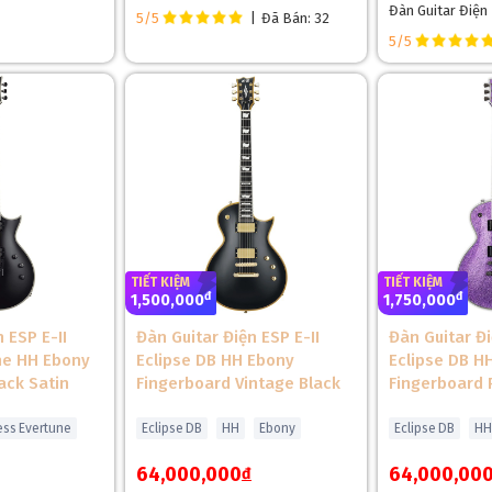
Đàn Guitar Điện
5/5
|
Đã Bán: 32
5/5
❆
TIẾT KIỆM
TIẾT KIỆM
đ
đ
1,500,000
1,750,000
H
 ESP E-II
Đàn Guitar Điện ESP E-II
Đàn Guitar Đi
ác từ gỗ mahogany nguyên khối, mang lại độ ấm và sustain đặc trưng, 
ne HH Ebony
Eclipse DB HH Ebony
Eclipse DB H
gany đảm bảo âm thanh liền mạch từ cần đến thân, mang lại độ bền cao 
ack Satin
Fingerboard Vintage Black
Fingerboard 
 vệ gỗ khỏi tác động môi trường, đồng thời làm nổi bật vẻ đẹp tự nhi
ness Evertune
Eclipse DB
HH
Ebony
Eclipse DB
HH
 sự tinh tế, khiến cây đàn trở thành một tác phẩm nghệ thuật thực thụ.
64,000,000
64,000,00
đ