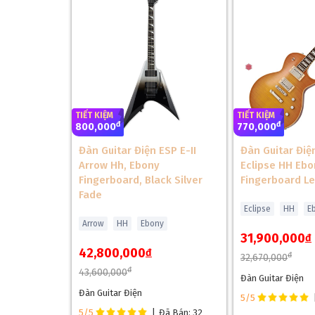
TIẾT KIỆM
TIẾT KIỆM
đ
đ
800,000
770,000
Đàn Guitar Điện ESP E-II
Đàn Guitar Điện
Arrow Hh, Ebony
Eclipse HH Ebo
Fingerboard, Black Silver
Fingerboard L
Fade
Eclipse
HH
E
Arrow
HH
Ebony
31,900,000
đ
42,800,000
đ
đ
32,670,000
đ
43,600,000
Đàn Guitar Điện
Đàn Guitar Điện
5/5
5/5
|
Đã Bán: 32