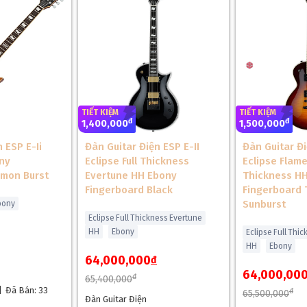
TIẾT KIỆM
TIẾT KIỆM
đ
đ
1,400,000
1,500,000
 ESP E-Ii
Đàn Guitar Điện ESP E-II
Đàn Guitar Đi
ny
Eclipse Full Thickness
Eclipse Flame
emon Burst
Evertune HH Ebony
Thickness H
Fingerboard Black
Fingerboard
Sunburst
bony
Eclipse Full Thickness Evertune
HH
Ebony
Eclipse Full Thi
HH
Ebony
64,000,000
đ
64,000,00
đ
65,400,000
|
Đã Bán: 33
đ
65,500,000
Đàn Guitar Điện