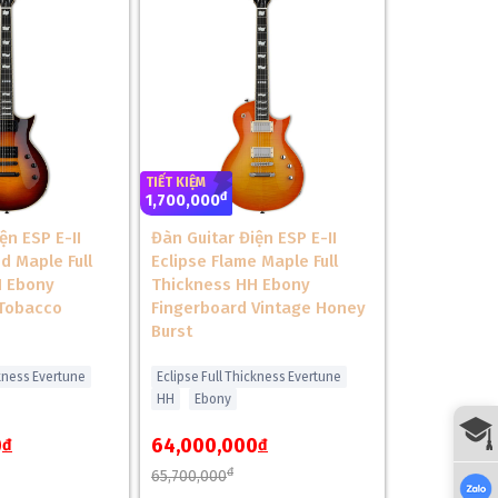
TIẾT KIỆM
đ
1,700,000
ện ESP E-II
Đàn Guitar Điện ESP E-II
d Maple Full
Eclipse Flame Maple Full
H Ebony
Thickness HH Ebony
 Tobacco
Fingerboard Vintage Honey
Burst
ckness Evertune
Eclipse Full Thickness Evertune
HH
Ebony
0
64,000,000
đ
đ
đ
65,700,000