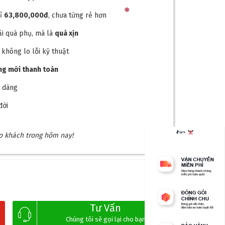
hỉ
63,800,000
đ
, chưa từng rẻ hơn
i quà phụ, mà là
quà xịn
, không lo lỗi kỹ thuật
ong mới thanh toán
 dễ dàng
đời
ho khách trong hôm nay!
Tư Vấn
Chúng tôi sẽ gọi lại cho bạn