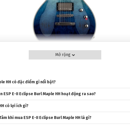
Mở rộng
 E-II ECLIPSE
ple HH có đặc điểm gì nổi bật?
roducts) đã trở thành một trong những thương hiệu guitar điện hàng đầu
 ESP E-II Eclipse Burl Maple HH hoạt động ra sao?
 như metal và hard rock. Được các nghệ sĩ huyền thoại như James Hetfi
phẩm cao cấp được sản xuất tại nhà máy ESP ở Nhật Bản, mang lại sự ch
H có lợi ích gì?
ỗi cây đàn đều đáp ứng mong muốn của nhạc công, từ nghệ sĩ chuyên 
Tâm khi mua ESP E-II Eclipse Burl Maple HH là gì?