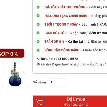
❄
GIÁ TỐT NHẤT THỊ TRƯỜNG
– Hôm nay C
FULL QUÀ TẶNG CHÍNH HÃNG
– Không phả
1 ĐỔI 1 TRONG 7 NGÀY
– Bảo hành
3 NĂM
GIAO HỎA TỐC
– Nhận hàng,
kiểm tra x
TRẢ GÓP 0%
–
Cà thẻ tại nhà
, tiện lợi,
ĐỒNG TÂM ĐỒNG HÀNH
– Chăm sóc trọn 
📞
Hotline:
(
08) 1800 5678
🎁
Ưu đãi & quà tặng có giới hạn – Áp dụng c
Số lượng :
Đặt mua
Giao hàng tận nơi