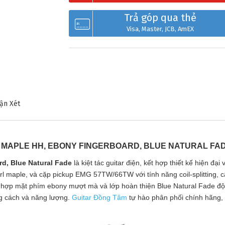
Trả góp qua thẻ
Visa, Master, JCB, AmEX
ận Xét
RL MAPLE HH, EBONY FINGERBOARD, BLUE NATURAL FA
rd, Blue Natural Fade
là kiệt tác guitar điện, kết hợp thiết kế hiện đ
rl maple, và cặp pickup EMG 57TW/66TW với tính năng coil-splitting, c
hợp mặt phím ebony mượt mà và lớp hoàn thiện Blue Natural Fade độc 
ng cách và năng lượng.
Guitar Đồng Tâm
tự hào phân phối chính hãng, 