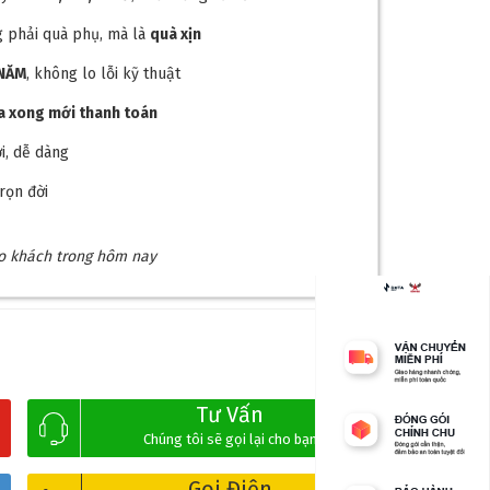
 phải quà phụ, mà là
quà xịn
 NĂM
, không lo lỗi kỹ thuật
ra xong mới thanh toán
lợi, dễ dàng
rọn đời
ho khách trong hôm nay
Tư Vấn
Chúng tôi sẽ gọi lại cho bạn
Gọi Điện