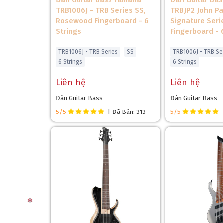
Đàn Guitar Bass Yamaha
Đàn Guitar Ba
TRB1006J - TRB Series SS,
TRBJP2 John Pat
Rosewood Fingerboard - 6
Signature Seri
Strings
Fingerboard - 
TRB1006J - TRB Series
SS
TRB1006J - TRB Se
6 Strings
6 Strings
Liên hệ
Liên hệ
Đàn Guitar Bass
Đàn Guitar Bass
5/5
|
Đã Bán: 313
5/5
❅