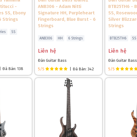
ss Yamaha
Đàn Guitar Bass Ibanez
Đàn Guitar B
itucci -
ANB306 - Adam Nitti
BTB25TH6 - 
es SS, Ebony
Signature HH, Purpleheart
SS, Rosewood
6 Strings
Fingerboard, Blue Burst - 6
Silver Blizza
Strings
Strings
ries
SS
ANB306
HH
6 Strings
BTB25TH6
SS
Liên hệ
Liên hệ
Đàn Guitar Bass
Đàn Guitar Bass
|
Đã Bán: 138
5/5
|
Đã Bán: 342
5/5