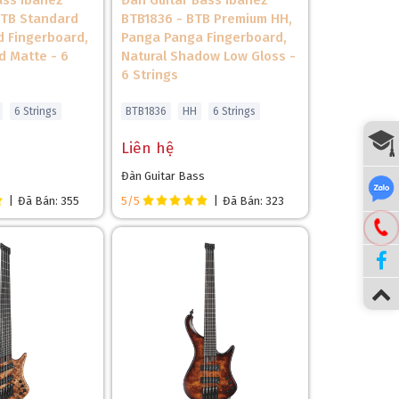
ass Ibanez
Đàn Guitar Bass Ibanez
BTB Standard
BTB1836 - BTB Premium HH,
 Fingerboard,
Panga Panga Fingerboard,
rd Matte - 6
Natural Shadow Low Gloss -
6 Strings
6 Strings
BTB1836
HH
6 Strings
Liên hệ
Đàn Guitar Bass
|
Đã Bán: 355
5/5
|
Đã Bán: 323
❅