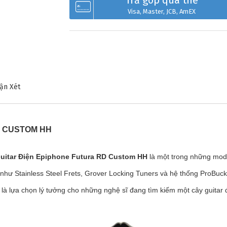
Trả góp qua thẻ
Visa, Master, JCB, AmEX
ận Xét
D CUSTOM HH
uitar Điện Epiphone Futura RD Custom HH
là một trong những mode
hư Stainless Steel Frets, Grover Locking Tuners và hệ thống ProBucker
 là lựa chọn lý tưởng cho những nghệ sĩ đang tìm kiếm một cây guita