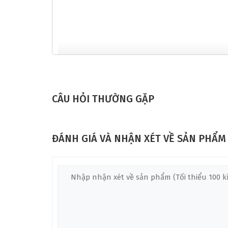
CÂU HỎI THƯỜNG GẶP
ĐÁNH GIÁ VÀ NHẬN XÉT VỀ SẢN PHẨM
TỔNG QUAN VỀ ĐÀN GUITAR ĐIỆN EPIP
Giới thiệu thương hiệu Epiphone và dòng Futur