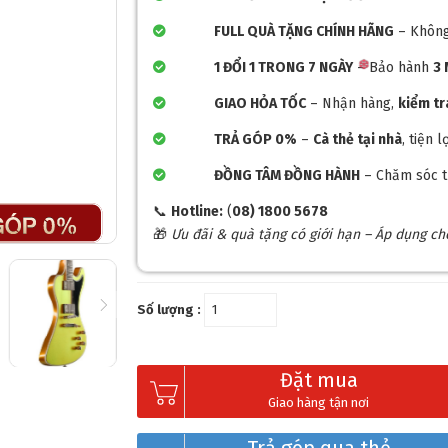
FULL QUÀ TẶNG CHÍNH HÃNG
– Không
1 ĐỔI 1 TRONG 7 NGÀY
– Bảo hành
3
GIAO HỎA TỐC
– Nhận hàng,
kiểm t
TRẢ GÓP 0%
–
Cà thẻ tại nhà
, tiện 
ĐỒNG TÂM ĐỒNG HÀNH
– Chăm sóc t
📞
Hotline:
(
08) 1800 5678
🎁
Ưu đãi & quà tặng có giới hạn – Áp dụng c
Số lượng :
Đặt mua
Giao hàng tận nơi
❆