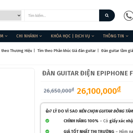
❅
ẨM
CHI NHÁNH
KHÓA HỌC | DỊCH VỤ
THÔNG TIN
 theo Thương Hiệu
|
Tìm theo Phân khúc Giá đàn guitar
|
Đàn guitar tầm giá
ĐÀN GUITAR ĐIỆN EPIPHONE 
đ
26,100,000
đ
26,650,000
👍7 LÝ DO VÌ SAO
NÊN CHỌN GUITAR ĐỒNG TÂ
CHÍNH HÃNG 100%
– Có
giấy xác nh
GIÁ TỐT NHẤT THỊ TRƯỜNG
– Hôm na