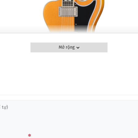
Mở rộng
HONE FUTURA RD CUSTOM HH
a Series