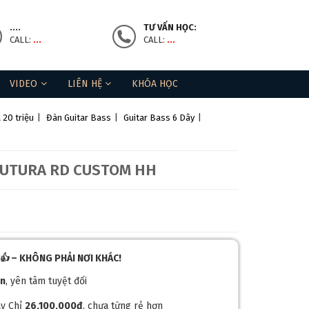
....
TƯ VẤN HỌC:
CALL:
...
CALL:
...
VIDEO
LIÊN HỆ
KHÓA HỌC
 20 triệu
|
Đàn Guitar Bass
|
Guitar Bass 6 Dây
|
FUTURA RD CUSTOM HH
M👍
– KHÔNG PHẢI NƠI KHÁC!
ận
, yên tâm tuyệt đối
y Chỉ
26,100,000đ
, chưa từng rẻ hơn