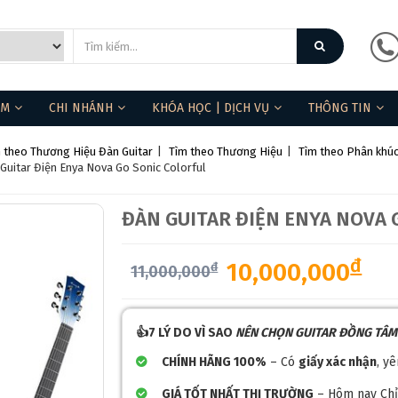
ẨM
CHI NHÁNH
KHÓA HỌC | DỊCH VỤ
THÔNG TIN
 theo Thương Hiệu Đàn Guitar
|
Tìm theo Thương Hiệu
|
Tìm theo Phân khúc
❄
Guitar Điện Enya Nova Go Sonic Colorful
ĐÀN GUITAR ĐIỆN ENYA NOVA
đ
10,000,000
đ
11,000,000
👍7 LÝ DO VÌ SAO
NÊN CHỌN GUITAR ĐỒNG TÂ
CHÍNH HÃNG 100%
– Có
giấy xác nhận
, y
GIÁ TỐT NHẤT THỊ TRƯỜNG
– Hôm nay Chỉ