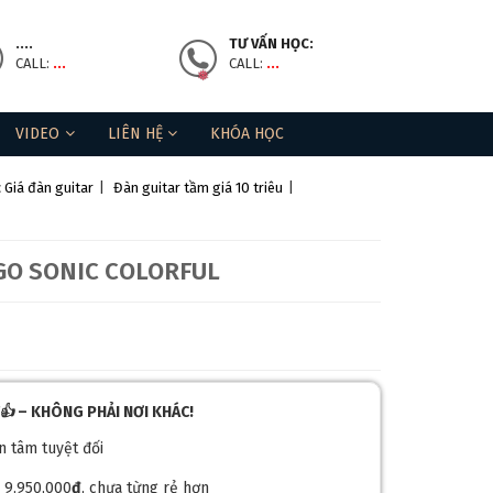
....
TƯ VẤN HỌC:
CALL:
...
CALL:
...
VIDEO
LIÊN HỆ
KHÓA HỌC
 Giá đàn guitar
|
Đàn guitar tầm giá 10 triêu
|
 GO SONIC COLORFUL
M👍
– KHÔNG PHẢI NƠI KHÁC!
ên tâm tuyệt đối
 9,950,000
đ
, chưa từng rẻ hơn