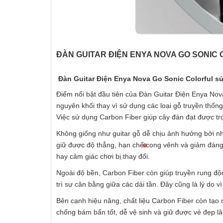
ĐÀN GUITAR ĐIỆN ENYA NOVA GO SONIC 
Đàn Guitar Điện Enya Nova Go Sonic Colorful s
Điểm nổi bật đầu tiên của Đàn Guitar Điện Enya Nov
nguyên khối thay vì sử dụng các loại gỗ truyền thốn
Việc sử dụng Carbon Fiber giúp cây đàn đạt được tr
Không giống như guitar gỗ dễ chịu ảnh hưởng bởi nh
giữ được độ thẳng, hạn chế cong vênh và giảm đáng 
hay cảm giác chơi bị thay đổi.
Ngoài độ bền, Carbon Fiber còn giúp truyền rung độn
trì sự cân bằng giữa các dải tần. Đây cũng là lý do
Bên cạnh hiệu năng, chất liệu Carbon Fiber còn tạo 
chống bám bẩn tốt, dễ vệ sinh và giữ được vẻ đẹp lâ