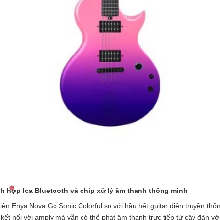
ch hợp loa Bluetooth và chip xử lý âm thanh thông minh
iện Enya Nova Go Sonic Colorful so với hầu hết guitar điện truyền thố
ết nối với amply mà vẫn có thể phát âm thanh trực tiếp từ cây đàn vớ