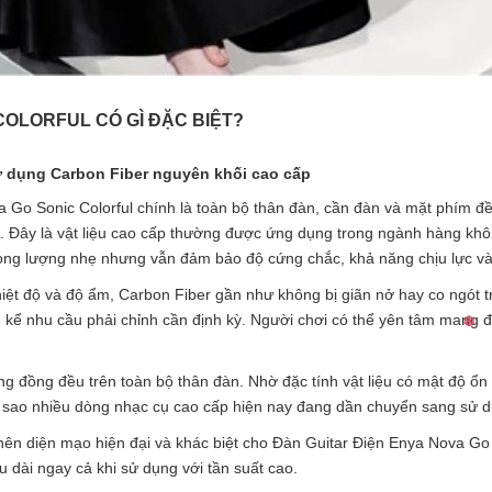
COLORFUL CÓ GÌ ĐẶC BIỆT?
ử dụng Carbon Fiber nguyên khối cao cấp
a Go Sonic Colorful chính là toàn bộ thân đàn, cần đàn và mặt phím 
g. Đây là vật liệu cao cấp thường được ứng dụng trong ngành hàng khô
ọng lượng nhẹ nhưng vẫn đảm bảo độ cứng chắc, khả năng chịu lực và 
iệt độ và độ ẩm, Carbon Fiber gần như không bị giãn nở hay co ngót t
kể nhu cầu phải chỉnh cần định kỳ. Người chơi có thể yên tâm mang đ
g đồng đều trên toàn bộ thân đàn. Nhờ đặc tính vật liệu có mật độ ổn 
 vì sao nhiều dòng nhạc cụ cao cấp hiện nay đang dần chuyển sang sử dụ
nên diện mạo hiện đại và khác biệt cho Đàn Guitar Điện Enya Nova Go S
u dài ngay cả khi sử dụng với tần suất cao.