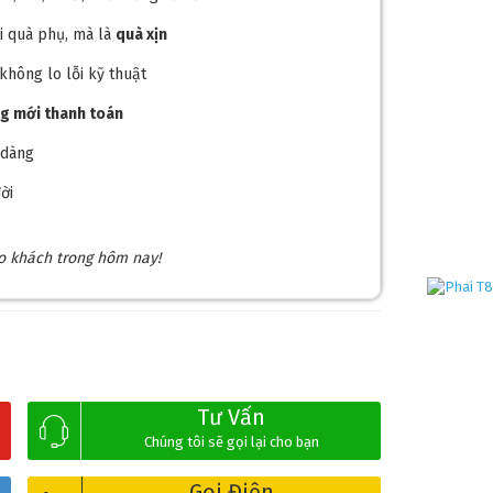
 quà phụ, mà là
quà xịn
 không lo lỗi kỹ thuật
ng mới thanh toán
dễ dàng
ời
❅
ho khách trong hôm nay!
Tư Vấn
Chúng tôi sẽ gọi lại cho bạn
Gọi Điện