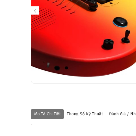
❄
Mô Tả Chi Tiết
Thông Số Kỹ Thuật
Đánh Giá / Nh