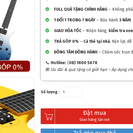
FULL QUÀ TẶNG CHÍNH HÃNG
– Không phải
1 ĐỔI 1 TRONG 7 NGÀY
– Bảo hành
3 NĂM
,
GIAO HỎA TỐC
– Nhận hàng,
kiểm tra xo
TRẢ GÓP 0%
–
Cà thẻ tại nhà
, tiện lợi, 
ĐỒNG TÂM ĐỒNG HÀNH
– Chăm sóc trọn đ
📞
Hotline:
(
08) 1800 5678
🎁
Ưu đãi & quà tặng có giới hạn – Áp dụng c
Số lượng :
Đặt mua
Giao hàng tận nơi