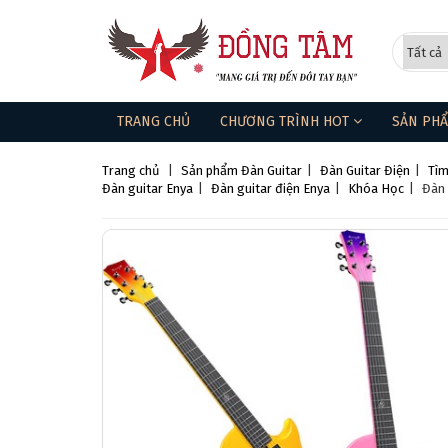
TRANG CHỦ
CHƯƠNG TRÌNH HOT
SẢN PH
Trang chủ
|
Sản phẩm
Đàn Guitar
|
Đàn Guitar Điện
|
Tìm
Đàn guitar Enya
|
Đàn guitar điện Enya
|
Khóa Học
|
Đàn 