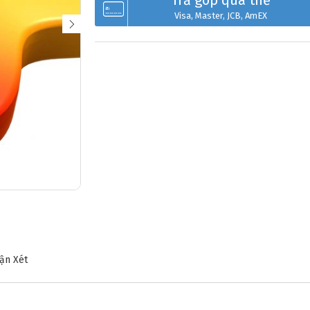
Trả góp qua thẻ
Visa, Master, JCB, AmEX
ận Xét