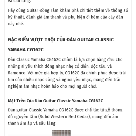
và sâu lắng.
Hãy cùng Guitar Đồng Tâm khám phá chi tiết thêm về thông số
kỹ thuật, đánh giá âm thanh và phụ kiện đi kèm của cây đàn
này nhé.
ĐẶC ĐIỂM VƯỢT TRỘI CỦA ĐÀN GUITAR CLASSIC
YAMAHA CG162C
Đàn Classic Yamaha CG162C chính là lựa chọn hàng đầu cho
những ai yêu thích dòng nhạc nhẹ cổ điển, độc tấu, và
flamenco. Với mức giá hợp lý, CG162C đã chinh phục được trái
tim của nhiều nhạc công và người yêu nhạc, mang đến trải
nghiệm âm nhạc hoàn hảo cho mọi người chơi.
Mặt Trên Của Đàn Guitar Classic Yamaha CG162C
Đàn guitar Classic Yamaha CG162C được chế tác từ gỗ thông
đỏ nguyên tấm (Solid Western Red Cedar), mang đến âm
thanh ấm áp và sâu lắng.