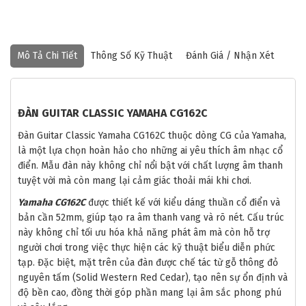
Mô Tả Chi Tiết
Thông Số Kỹ Thuật
Đánh Giá / Nhận Xét
ĐÀN GUITAR CLASSIC YAMAHA CG162C
Đàn Guitar Classic Yamaha CG162C thuộc dòng CG của Yamaha,
là một lựa chọn hoàn hảo cho những ai yêu thích âm nhạc cổ
điển. Mẫu đàn này không chỉ nổi bật với chất lượng âm thanh
tuyệt vời mà còn mang lại cảm giác thoải mái khi chơi.
Yamaha CG162C
được thiết kế với kiểu dáng thuần cổ điển và
bản cần 52mm, giúp tạo ra âm thanh vang và rõ nét. Cấu trúc
này không chỉ tối ưu hóa khả năng phát âm mà còn hỗ trợ
người chơi trong việc thực hiện các kỹ thuật biểu diễn phức
tạp. Đặc biệt, mặt trên của đàn được chế tác từ gỗ thông đỏ
nguyên tấm (Solid Western Red Cedar), tạo nên sự ổn định và
độ bền cao, đồng thời góp phần mang lại âm sắc phong phú