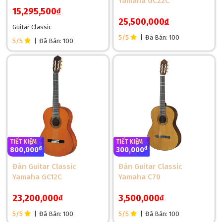
Yamaha GC22C
Sử dụng gỗ Meranti, loại gỗ có độ bền cao và thường được
15,295,500
đ
dùng trong các dòng guitar classic của Yamaha. Gỗ Meranti
25,500,000
đ
Guitar Classic
giúp tăng thêm chiều sâu cho âm bass, tạo nên âm thanh cân
5/5
|
Đã Bán: 100
5/5
|
Đã Bán: 100
bằng và trầm ấm, lý tưởng cho phong cách chơi nhạc cổ điển.
TIẾT KIỆM
TIẾT KIỆM
đ
đ
800,000
300,000
Đàn Guitar Classic
Đàn Guitar Classic
Yamaha GC12C
Yamaha C70
23,200,000
3,500,000
đ
đ
5/5
|
Đã Bán: 100
5/5
|
Đã Bán: 100