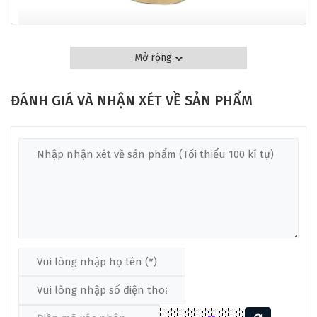
ĐẶC ĐIỂM VƯỢT TRỘI CỦA ĐÀN GUITAR CLASSIC
Mở rộng
YAMAHA C45K
Yamaha C45K có dáng thân đàn kiểu CG Shape, mang lại âm
ĐÁNH GIÁ VÀ NHẬN XÉT VỀ SẢN PHẨM
thanh tối ưu và sự thoải mái khi chơi.
Chất Liệu Mặt Đàn Của
Yamaha C45K
Được làm từ gỗ vân sam (Spruce) chất lượng, Yamaha C45K
có mặt đàn giúp âm thanh vang, sáng và sắc nét. Gỗ vân sam
là lựa chọn phổ biến vì khả năng cung cấp độ nhạy tốt, giúp
từng nốt nhạc phát ra rõ ràng và chính xác.