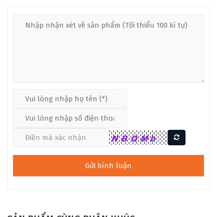
biệt, spruce và cedar là hai loại gỗ thường được ưa chuộng
cho mặt đàn vì tính linh hoạt trong âm thanh, trong khi
rosewood và gỗ gụ thích hợp cho phần lưng và hông đàn nhờ
độ bền và chất âm ấm áp.
Định hướng phát triển của Gotar xoay quanh các cây đàn
guitar cổ điển, với mong muốn đem lại âm thanh ấm áp, sắc
nét và dễ dàng chơi. Các sản phẩm của Gotar luôn được làm
từ chất liệu gỗ chọn lọc, góp phần tạo nên âm thanh phong
phú, chân thực. Dòng sản phẩm Gotar G9C đã được đón
nhận nồng nhiệt nhờ thiết kế đẹp mắt, chất lượng ổn định và
giá trị lâu dài. Đây là cây đàn lý tưởng cho những người chơi