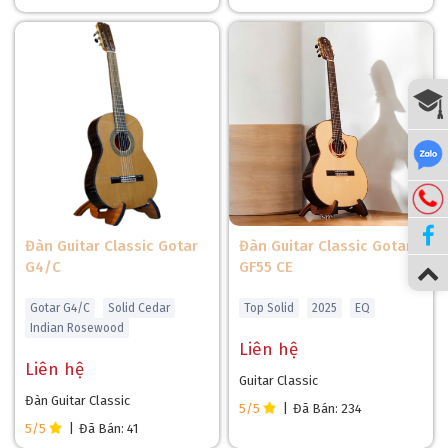
Đàn Guitar Classic Gotar
Đàn Guitar Classic Gotar
G4/C
GF55 CE
Gotar G4/C
Solid Cedar
Top Solid
2025
EQ
Indian Rosewood
Liên hệ
Liên hệ
Guitar Classic
Đàn Guitar Classic
5/5
|
Đã Bán: 234
5/5
|
Đã Bán: 41
Gỗ tuyết tùng nguyên tấm còn có ưu điểm là phát triển âm