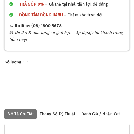
TRẢ GÓP 0%
–
Cà thẻ tại nhà
, tiện lợi, dễ dàng
ĐỒNG TÂM ĐỒNG HÀNH
– Chăm sóc trọn đời
📞
Hotline:
(
08) 1800 5678
🎁
Ưu đãi & quà tặng có giới hạn – Áp dụng cho khách trong
hôm nay!
Số lượng :
Mô Tả Chi Tiết
Thông Số Kỹ Thuật
Đánh Giá / Nhận Xét