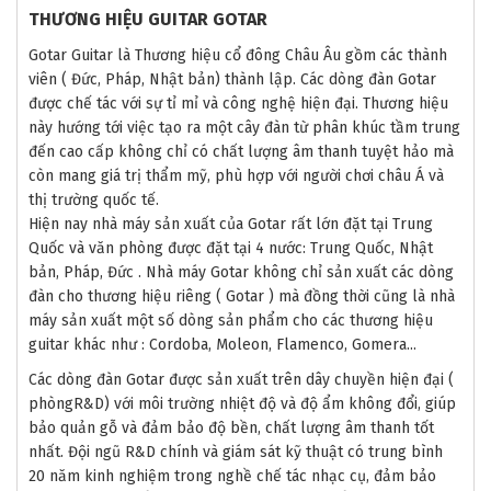
THƯƠNG HIỆU GUITAR GOTAR
Gotar Guitar là Thương hiệu cổ đông Châu Âu gồm các thành
viên ( Đức, Pháp, Nhật bản) thành lập. Các dòng đàn Gotar
được chế tác với sự tỉ mỉ và công nghệ hiện đại. Thương hiệu
này hướng tới việc tạo ra một cây đàn từ phân khúc tầm trung
đến cao cấp không chỉ có chất lượng âm thanh tuyệt hảo mà
còn mang giá trị thẩm mỹ, phù hợp với người chơi châu Á và
thị trường quốc tế.
Hiện nay nhà máy sản xuất của Gotar rất lớn đặt tại Trung
Quốc và văn phòng được đặt tại 4 nước: Trung Quốc, Nhật
bản, Pháp, Đức . Nhà máy Gotar không chỉ sản xuất các dòng
đàn cho thương hiệu riêng ( Gotar ) mà đồng thời cũng là nhà
máy sản xuất một số dòng sản phẩm cho các thương hiệu
guitar khác như : Cordoba, Moleon, Flamenco, Gomera...
Các dòng đàn Gotar được sản xuất trên dây chuyền hiện đại (
phòngR&D) với môi trường nhiệt độ và độ ẩm không đổi, giúp
bảo quản gỗ và đảm bảo độ bền, chất lượng âm thanh tốt
nhất. Đội ngũ R&D chính và giám sát kỹ thuật có trung bình
20 năm kinh nghiệm trong nghề chế tác nhạc cụ, đảm bảo