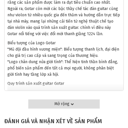
rằng các sản phẩm được làm ra đạt tiêu chuẩn cao nhất.
Ngoài ra, Gotar còn mời các bậc thầy chế tác đàn guitar cũng
như violon từ nhiều quốc gia đến thăm và hướng dẫn trực tiếp
tại nhà máy, mang lại những cải tiến từ nghệ thuật chế tạo
đàn violin vào quá trình sản xuất guitar. chính vì điều này
Gotar nổi tiếng với việc đổi mới thanh giằng 1224 lần.
Biểu tượng của Logo Gotar
"Mũ đội đầu hình vương miện": Biểu tượng thanh lịch, đại diện
cho giá trị cao cấp và sang trọng của thương hiệu.
"Logo chân dung nửa giới tính": Thể hiện tinh thần bình đẳng,
phổ biến sản phẩm đến tất cả mọi người, không phân biệt
giới tính hay tầng lớp xã hội.
Quy trình sản xuất guitar Gotar
Gotar sử dụng các chất liệu gỗ cực kỳ cao cấp
Gỗ loại A+ trở lên: Gỗ chất lượng cao, đảm bảo âm thanh và
Mở rộng
độ bền. Gỗ loại A+ thường bao gồm các loại gỗ cao cấp như
spruce, **cây tuyết tùng ,gỗ gụ , **gỗ hồng sắc , vmaple.
ĐÁNH GIÁ VÀ NHẬN XÉT VỀ SẢN PHẨM
Những loại gỗ này nổi bật với khả năng cộng hưởng tuyệt vời,
mang đến âm thanh rõ ràng, ấm áp và có độ bền cao. Đặc