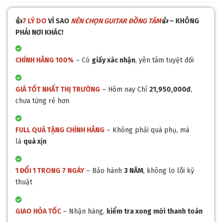
👍
7 LÝ DO
VÌ SAO
NÊN CHỌN GUITAR ĐỒNG TÂM
👍
– KHÔNG
PHẢI NƠI KHÁC!
CHÍNH HÃNG 100%
– Có
giấy xác nhận
, yên tâm tuyệt đối
GIÁ TỐT NHẤT THỊ TRƯỜNG
– Hôm nay Chỉ
21,950,000đ
,
chưa từng rẻ hơn
FULL QUÀ TẶNG CHÍNH HÃNG
– Không phải quà phụ, mà
là
quà xịn
1 ĐỔI 1 TRONG 7 NGÀY
– Bảo hành
3 NĂM
, không lo lỗi kỹ
thuật
GIAO HỎA TỐC
– Nhận hàng,
kiểm tra xong mới thanh toán