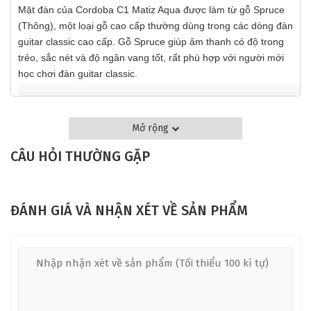
Mặt đàn của Cordoba C1 Matiz Aqua được làm từ gỗ Spruce
(Thông), một loại gỗ cao cấp thường dùng trong các dòng đàn
guitar classic cao cấp. Gỗ Spruce giúp âm thanh có độ trong
trẻo, sắc nét và độ ngân vang tốt, rất phù hợp với người mới
học chơi đàn guitar classic.
Lưng & Hông Của Cordoba C1 Matiz Aqua
Mở rộng
Lưng và hông đàn được chế tác từ gỗ Mahogany (Gụ), giúp
tăng cường độ ấm và độ sâu cho âm thanh. Nhờ sự kết hợp
CÂU HỎI THƯỜNG GẶP
giữa Spruce và Mahogany, Cordoba C1 Matiz Aqua mang đến
âm thanh vừa trong trẻo vừa có chiều sâu, thích hợp cho cả
đệm hát và solo.
ĐÁNH GIÁ VÀ NHẬN XÉT VỀ SẢN PHẨM
Cần Đàn
Của Cordoba C1 Matiz Aqua
Cần đàn được làm từ gỗ Mahogany, có thiết kế C-shape, giúp
người chơi dễ dàng cầm nắm và di chuyển tay một cách linh
hoạt. Đây là một điểm cộng lớn cho người mới học đàn guitar
classic, giúp giảm mỏi tay khi luyện tập trong thời gian dài.