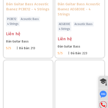
thẩm mỹ và độ bền.
Đàn Guitar Bass Acoustic
Đàn Guitar Bass Acoustic
Ibanez PCBE12 - 4 Strings
Ibanez AEGB30E - 4
HỆ THỐNG ÂM THANH TRÊN IBANEZ SR405EQM
Strings
PCBE12
Acoustic Bass
VÀ TRẢI NGHIỆM THỰC TẾ
4 Strings
AEGB30E
Acoustic Bass
4 Strings
Tính Năng Âm Thanh của Ibanez SR405EQM
Liên hệ
Liên hệ
Ibanez SR405EQM mang lại âm thanh phong phú nhờ thân
Đàn Guitar Bass
Nyatoh, mặt trước Quilted Maple, mặt phím Jatoba, và scale
Đàn Guitar Bass
5/5
|
Đã Bán: 213
34 inch (864 mm), tối ưu hóa độ căng dây và intonation. Hệ
5/5
|
Đã Bán: 223
thống pickup PowerSpan Dual Coil, được phát triển bởi
Ibanez, với các cực từ lộ thiên, tạo tín hiệu mạnh và tăng phản
hồi tần số cao mà không làm mất đi âm trầm. Ibanez Custom
Electronics 3-band EQ với công tắc Power Tap 3 chiều
(Humbucking: warm và full, Single Coil: punchy và dynamic,
Low-end Enhanced Single Coil: kết hợp cả hai) cho phép
Anh/Chị tùy chỉnh âm thanh linh hoạt, từ âm bass sâu mạnh
cho jazz và funk đến âm sáng rõ cho rock và metal. Ngõ ra
1/4 inch hỗ trợ kết nối với ampli hoặc hệ thống PA, đảm bảo
chất lượng âm thanh cao. Ngựa Accu-cast B305 mang lại