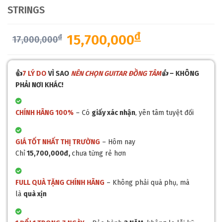
STRINGS
đ
15,700,000
đ
17,000,000
👍
7 LÝ DO
VÌ SAO
NÊN CHỌN GUITAR ĐỒNG TÂM
👍
– KHÔNG
PHẢI NƠI KHÁC!
CHÍNH HÃNG 100%
– Có
giấy xác nhận
, yên tâm tuyệt đối
GIÁ TỐT NHẤT THỊ TRƯỜNG
– Hôm nay
Chỉ
15,700,000đ,
chưa từng rẻ hơn
FULL QUÀ TẶNG CHÍNH HÃNG
– Không phải quà phụ, mà
là
quà xịn