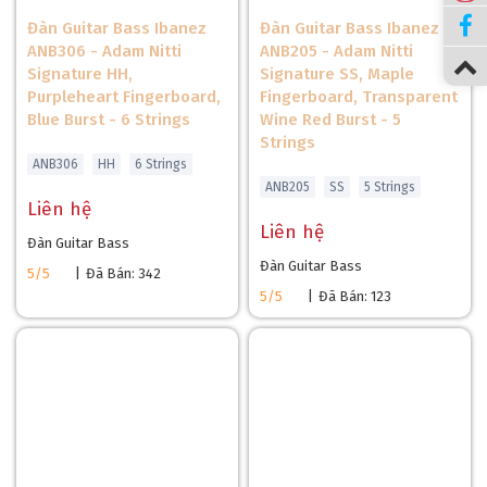
sustain dài và intonation chính xác, lý tưởng cho cả thu âm và
Đàn Guitar Bass Ibanez
Đàn Guitar Bass Ibanez
biểu diễn.
ANB306 - Adam Nitti
ANB205 - Adam Nitti
Signature HH,
Signature SS, Maple
Purpleheart Fingerboard,
So Sánh Ibanez SR405EQM và Yamaha TRBX305
Fingerboard, Transparent
Blue Burst - 6 Strings
Wine Red Burst - 5
Tính năng
Ibanez SR405EQM
Yamaha TRB
Strings
ANB306
HH
6 Strings
Thân
Nyatoh, Quilted Maple top
Mahogany
ANB205
SS
5 Strings
Mặt phím
Jatoba, 24 phím
Rosewood, 2
Liên hệ
Liên hệ
Pickup
PowerSpan Dual Coil
MHB3 Humbu
Đàn Guitar Bass
Đàn Guitar Bass
5/5
|
Đã Bán: 342
Ngựa đàn
Accu-cast B305 (16.5 mm)
Die-cast (19
5/5
|
Đã Bán: 123
Số dây
5 dây
5 dây
Scale
34 inch (864 mm)
34 inch (864
Phù hợp thể loại
Rock, jazz, metal, funk
Rock, jazz, p
Ibanez SR405EQM với mặt trước Quilted Maple, PowerSpan
Dual Coil, và công tắc Power Tap 3 chiều mang lại âm thanh
linh hoạt và thẩm mỹ cao cấp hơn, trong khi Yamaha