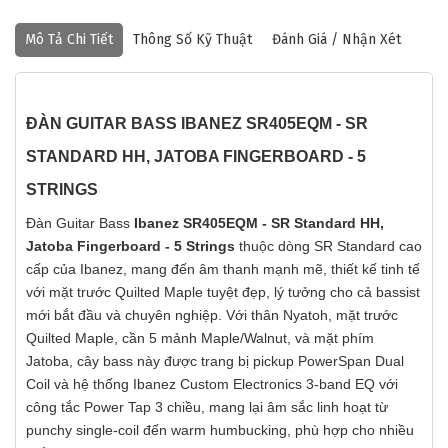
Mô Tả Chi Tiết
Thông Số Kỹ Thuật
Đánh Giá / Nhận Xét
ĐÀN GUITAR BASS IBANEZ SR405EQM - SR
STANDARD HH, JATOBA FINGERBOARD - 5
STRINGS
Đàn Guitar Bass
Ibanez SR405EQM - SR Standard HH,
Jatoba Fingerboard - 5 Strings
thuộc dòng SR Standard cao
cấp của Ibanez, mang đến âm thanh mạnh mẽ, thiết kế tinh tế
với mặt trước Quilted Maple tuyệt đẹp, lý tưởng cho cả bassist
mới bắt đầu và chuyên nghiệp. Với thân Nyatoh, mặt trước
Quilted Maple, cần 5 mảnh Maple/Walnut, và mặt phím
Jatoba, cây bass này được trang bị pickup PowerSpan Dual
Coil và hệ thống Ibanez Custom Electronics 3-band EQ với
công tắc Power Tap 3 chiều, mang lại âm sắc linh hoạt từ
punchy single-coil đến warm humbucking, phù hợp cho nhiều