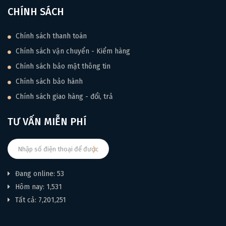
mạnh mẽ, linh hoạt khi kết nối với ampli hoặc hệ thống PA, lý
CHÍNH SÁCH
tưởng cho biểu diễn sân khấu. Thiết kế 5 dây hỗ trợ kỹ thuật
phức tạp, phù hợp cho rock, jazz, metal, và funk. Trọng lượng
Chính sách thanh toán
nhẹ (~3.8-4.2 kg) và thiết kế double-cutaway đảm bảo sự
thoải mái khi chơi lâu. Guitar Đồng Tâm cung cấp tư vấn
Chính sách vận chuyển - Kiểm hàng
setup để tối ưu trải nghiệm biểu diễn.
Chính sách bảo mật thông tin
Chính sách bảo hành
BẢNG MÀU VÀ TÙY CHỌN DÒNG IBANEZ
Chính sách giao hàng - đổi, trả
SR405EQM
TƯ VẤN MIỄN PHÍ
Bảng Màu của Ibanez SR405EQM
Stained Cosmic Blue Starburst (SCB): Gloss
Polyurethane, Cosmo Black hardware.
Surreal Black Burst Gloss (SKG): Gloss Polyurethane,
Đang online: 53
Cosmo Black hardware.
Hôm nay: 1,531
Dragon Eye Burst (DEB): Gloss Polyurethane, Cosmo
Tất cả: 7,201,251
Black hardware.
Surreal Blue Burst Gloss (SLG): Gloss Polyurethane,