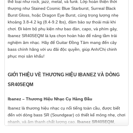
thể loại như rock, jazz, metal, và funk. Lớp hoàn thiện thời
thượng như Stained Cosmic Blue Starburst, Surreal Black
Burst Gloss, hoặc Dragon Eye Burst, cùng trọng lượng nhẹ
khoảng 3.8-4.2 kg (8.4-9.2 lbs), đảm bảo sự thoải mái khi
chơi. Đi kèm bộ phụ kiện như bao đàn, capo, và phím gảy,
Ibanez SR405EQM là lựa chọn hoàn hảo để nâng tầm trải
nghiệm âm nhạc. Hãy để Guitar Đồng Tâm mang đến cây
bass chính hãng với ưu đãi độc quyền, giúp Anh/Chị chinh
phục mọi sân khấu!
GIỚI THIỆU VỀ THƯƠNG HIỆU IBANEZ VÀ DÒNG
SR405EQM
Ibanez – Thương Hiệu Nhạc Cụ Hàng Đầu
Ibanez là thương hiệu nhạc cụ nổi tiếng toàn cầu, được biết
đến với dòng bass SR (Soundgear) có thiết kế mỏng nhẹ, chơi
nhanh, và âm thanh chất lượng cao.
Ibanez SR405EQM
,
được chế tạo tại Indonesia, thuộc dòng SR Standard, mang lại