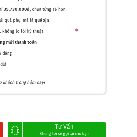
hỉ
35,730,000đ,
chưa từng rẻ hơn
ải quà phụ, mà là
quà xịn
M
, không lo lỗi kỹ thuật
ong mới thanh toán
, dễ dàng
đời
ho khách trong hôm nay!
Tư Vấn
Chúng tôi sẽ gọi lại cho bạn