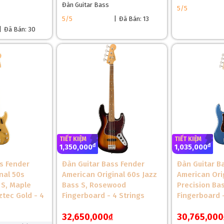
Đàn Guitar Bass
5/5
5/5
|
Đã Bán: 13
|
Đã Bán: 30
❆
TIẾT KIỆM
TIẾT KIỆM
đ
đ
1,350,000
1,035,000
s Fender
Đàn Guitar Bass Fender
Đàn Guitar B
nal 50s
American Original 60s Jazz
American Ori
 S, Maple
Bass S, Rosewood
Precision Ba
V SS, Pau Ferro Fingerboard, 3-Color Sunburst
ztec Gold - 4
Fingerboard - 4 Strings
Fingerboard -
S, Pau Ferro Fingerboard, 3-Color Sunburst cũng sử dụng gỗ Alder, m
32,650,000
30,765,000
đ
ảng 4.5–5 kg, dễ mang theo trong các chuyến lưu diễn. Lớp hoàn thiện