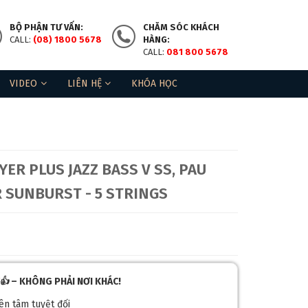
❆
BỘ PHẬN TƯ VẤN:
CHĂM SÓC KHÁCH
CALL:
(08) 1800 5678
HÀNG:
CALL:
081 800 5678
VIDEO
LIÊN HỆ
KHÓA HỌC
ER PLUS JAZZ BASS V SS, PAU
❄
 SUNBURST - 5 STRINGS
👍
– KHÔNG PHẢI NƠI KHÁC!
yên tâm tuyệt đối