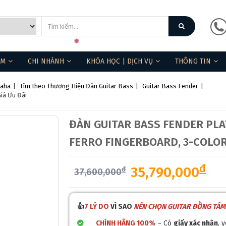
ẨM
CHI NHÁNH
KHÓA HỌC | DỊCH VỤ
THÔNG TIN
maha
|
Tìm theo Thương Hiệu Đàn Guitar Bass
|
Guitar Bass Fender
|
iá Ưu Đãi
ĐÀN GUITAR BASS FENDER PLAY
FERRO FINGERBOARD, 3-COLOR
đ
35,790,000
đ
37,600,000
👍
7 LÝ DO
VÌ SAO
NÊN CHỌN GUITAR ĐỒNG TÂM
CHÍNH HÃNG 100%
– Có
giấy xác nhận
, 