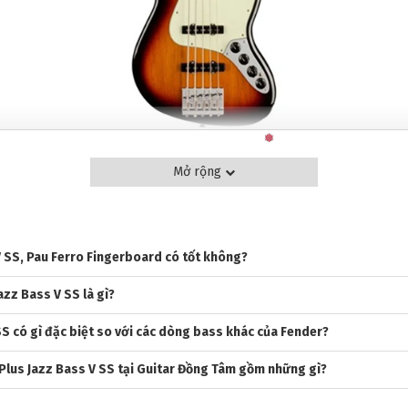
Mở rộng
 DÒNG PLAYER PLUS JAZZ BASS
hiệp
V SS, Pau Ferro Fingerboard có tốt không?
g hiệu dẫn đầu trong ngành sản xuất guitar và bass, với các dòng huy
azz Bass V SS là gì?
us Miller và Victor Wooten tin dùng, Fender nổi bật với chất âm sắc né
hợp pickup Noiseless, EQ active/passive và thiết kế tinh tế, đáp ứng n
SS có gì đặc biệt so với các dòng bass khác của Fender?
 Plus Jazz Bass V SS tại Guitar Đồng Tâm gồm những gì?
us Jazz Bass V SS, Pau Ferro Fingerboard, 3-Color Sunburst