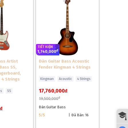
TIẾT KIỆM
đ
1,740,000
ss Artist
Đàn Guitar Bass Acoustic
Bass SS,
Fender Kingman 4 Strings
ngerboard,
- 4 Strings
Kingman
Acoustic
4 Strings
17,760,000
đ
ss
SS
đ
19,500,000
Đàn Guitar Bass
đ
5/5
|
Đã Bán: 16