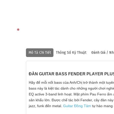
❅
Mô Tả Chi Tiết
Thông Số Kỹ Thuật
Đánh Giá / Nh
ĐÀN GUITAR BASS FENDER PLAYER PLUS
Hãy để mỗi nốt bass của Anh/Chị trở thành một tuy
bass này là kiệt tác dành cho những người chơi ng
EQ active 3-band linh hoạt. Mặt phím Pau Ferro ấm 
sân khấu lớn. Được chế tác bởi Fender, cây đàn này 
jazz, funk đến metal.
Guitar Đồng Tâm
tự hào mang đ