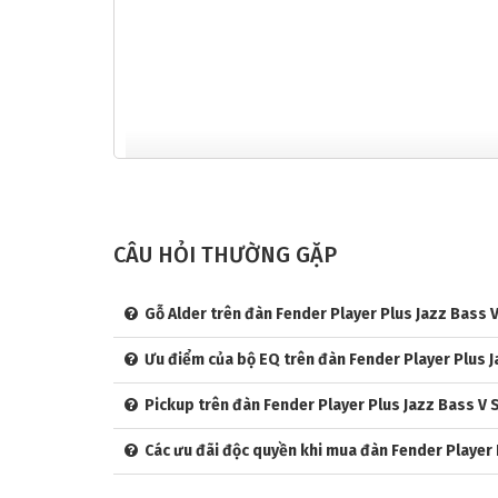
CÂU HỎI THƯỜNG GẶP
GIỚI THIỆU VỀ THƯƠNG HIỆU FENDER &
Fender – Biểu Tượng Của Âm Thanh Chuyên Ng
Gỗ Alder trên đàn Fender Player Plus Jazz Bass 
Ra đời năm 1946 tại California, Mỹ, Fender là thươn
Ưu điểm của bộ EQ trên đàn Fender Player Plus J
Bass. Được các tên tuổi lớn như Jaco Pastorius, Marc
Player Plus Series là đỉnh cao của sự đổi mới, tích 
Pickup trên đàn Fender Player Plus Jazz Bass V 
chuyên và chuyên nghiệp.
Các ưu đãi độc quyền khi mua đàn Fender Player
Tổng Quan & Thông Số Kỹ Thuật Fender Player Pl