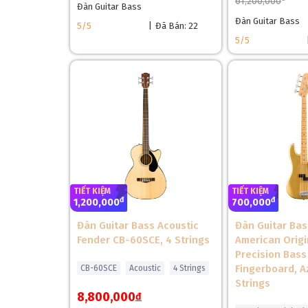
61,200,000
Đàn Guitar Bass
Đàn Guitar Bass
5/5
|
Đã Bán: 22
5/5
❅
TIẾT KIỆM
TIẾT KIỆM
đ
đ
1,200,000
700,000
Đàn Guitar Bass Acoustic
Đàn Guitar Bas
Fender CB-60SCE, 4 Strings
American Origi
Precision Bass
Lưng Và Hông Đàn Fender Player Plus Jazz Bass 
Fingerboard, A
CB-60SCE
Acoustic
4 Strings
Strings
Lưng và hông đàn Fender Player Plus Jazz Bass V S
8,800,000
đ
trúc này giúp cây đàn có trọng lượng vừa phải, kho