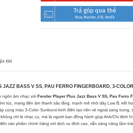
Trả góp qua thẻ
Visa, Master, JCB, AmEX
ận Xét
 JAZZ BASS V SS, PAU FERRO FINGERBOARD, 3-COLOR
ên ngôn âm nhạc với
Fender Player Plus Jazz Bass V SS, Pau Ferro F
hiêm túc, mang đến âm thanh sâu lắng, mạnh mẽ nhờ dây Low B, kết hợ
áp cùng màu 3-Color Sunburst kinh điển tạo nên vẻ ngoài sang trọng,
không chỉ là nhạc cụ, mà là người bạn đồng hành giúp Anh/Chị định hì
ến sản phẩm chính hãng với dịch vụ đỉnh cao, sẵn sàng nâng tầm trả