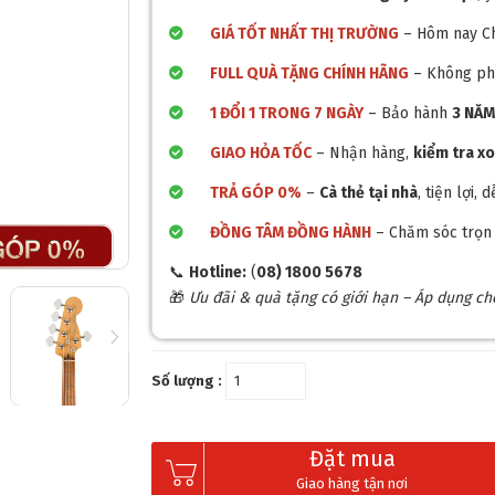
GIÁ TỐT NHẤT THỊ TRƯỜNG
– Hôm nay C
❄
FULL QUÀ TẶNG CHÍNH HÃNG
– Không ph
1 ĐỔI 1 TRONG 7 NGÀY
– Bảo hành
3 NĂ
GIAO HỎA TỐC
– Nhận hàng,
kiểm tra x
TRẢ GÓP 0%
–
Cà thẻ tại nhà
, tiện lợi
ĐỒNG TÂM ĐỒNG HÀNH
– Chăm sóc trọn 
📞
Hotline:
(
08) 1800 5678
🎁
Ưu đãi & quà tặng có giới hạn – Áp dụng c
Số lượng :
Đặt mua
Giao hàng tận nơi