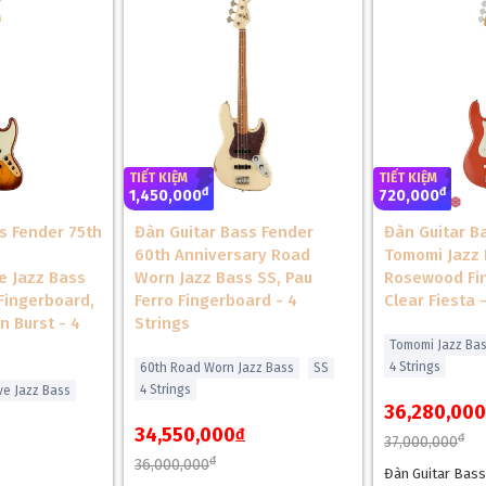
TIẾT KIỆM
TIẾT KIỆM
đ
đ
1,450,000
720,000
s Fender 75th
Đàn Guitar Bass Fender
Đàn Guitar Ba
60th Anniversary Road
Tomomi Jazz 
 Jazz Bass
Worn Jazz Bass SS, Pau
Rosewood Fi
Fingerboard,
Ferro Fingerboard - 4
Clear Fiesta 
n Burst - 4
Strings
Tomomi Jazz Ba
4 Strings
60th Road Worn Jazz Bass
SS
4 Strings
e Jazz Bass
36,280,000
34,550,000
đ
đ
37,000,000
đ
36,000,000
Đàn Guitar Bass