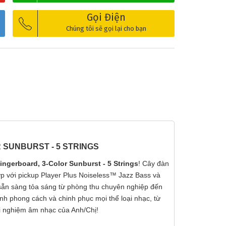
Gọi Điện
❅
Chúng tôi sẽ gọi lại cho bạn
 SUNBURST - 5 STRINGS
ingerboard, 3-Color Sunburst - 5 Strings
! Cây đàn
p với pickup Player Plus Noiseless™ Jazz Bass và
 sẵn sàng tỏa sáng từ phòng thu chuyên nghiệp đến
nh phong cách và chinh phục mọi thể loại nhạc, từ
i nghiệm âm nhạc của Anh/Chị!