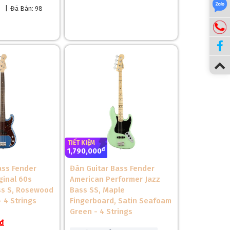
|
Đã Bán: 98
TIẾT KIỆM
đ
1,790,000
ass Fender
Đàn Guitar Bass Fender
ginal 60s
American Performer Jazz
ss S, Rosewood
Bass SS, Maple
 4 Strings
Fingerboard, Satin Seafoam
Green - 4 Strings
ang lại độ bền cao và âm thanh cộng hưởng tốt. Cấu
đ
 Gloss Polyester tăng cường độ bền và thẩm mỹ,