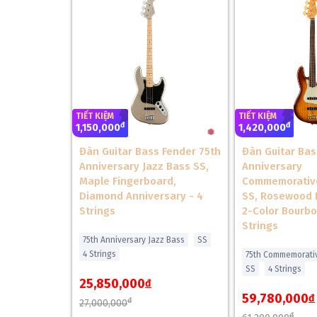
TIẾT KIỆM
TIẾT KIỆM
đ
đ
1,150,000
1,420,000
Đàn Guitar Bass Fender 75th
Đàn Guitar Bas
Anniversary Jazz Bass SS,
Anniversary
Maple Fingerboard,
Commemorative
Diamond Anniversary - 4
SS, Rosewood 
Strings
2-Color Bourbo
Strings
75th Anniversary Jazz Bass
SS
4 Strings
75th Commemorativ
SS
4 Strings
25,850,000
đ
59,780,000
đ
đ
27,000,000
đ