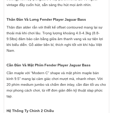
vintage đầy cuốn hút, sẵn sàng thu hút mọi ánh nhìn.
Thân Đàn Và Lưng Fender Player Jaguar Bass
Thân đàn alder rắn với thiết kế offset contoured mang lại sự
thoải mái khi chơi lâu. Trọng lượng khoảng 4.0-4.3kg (8.8-
9.5lbs) đảm bảo cân bằng giữa âm thanh vang và sự tiện lợi
khi biểu diễn. Gỗ alder bền bỉ, thích nghi tốt với khí hậu Việt
Nam.
Cần Đàn Và Mặt Phím Fender Player Jaguar Bass
Cần maple với “Modern C” shape và mặt phím maple bán
kính 9.5" mang lại cảm giác chơi mượt mà, nhanh nhẹn. Với
20 phím medium jumbo và chấm đen inlay, cần đàn tối ưu cho
mọi phong cách chơi, từ riff đơn giản đến kỹ thuật slap phức
tạp.
Hệ Thống Ty Chỉnh 2 Chiều