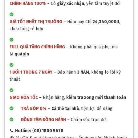
CHÍNH HÃNG 100%
– Có
giấy xác nhận
, yên tâm tuyệt đối
GIÁ TỐT NHẤT THỊ TRƯỜNG
– Hôm nay Chỉ
24,340,000đ
,
chưa từng rẻ hơn
FULL QUÀ TẶNG CHÍNH HÃNG
– Không phải quà phụ, mà
là
quà xịn
1 ĐỔI 1 TRONG 7 NGÀY
– Bảo hành
3 NĂM
, không lo lỗi kỹ
thuật
GIAO HỎA TỐC
– Nhận hàng,
kiểm tra xong mới thanh toán
TRẢ GÓP 0%
–
Cà thẻ tại nhà
, tiện lợi, dễ dàng
ĐỒNG TÂM ĐỒNG HÀNH
– Chăm sóc trọn đời
📞
Hotline:
(
08) 1800 5678
🎁
Ưu đãi & quà tặng có giới hạn – Áp dụng cho khách trong