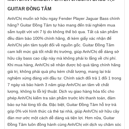
GUITAR ĐỒNG TÂM
Anh/Chị muốn sở hữu ngay Fender Player Jaguar Bass chính
hãng? Guitar Đồng Tâm tự hào mang đến trải nghiệm mua
sắm tuyệt vời với 7 lý do không thể bỏ qua. Tất cả sản phẩm
đều đảm bảo 100% chính hãng, đi kèm giấy xác nhận để
Anh/Chị yên tâm tuyệt đối về nguồn gốc. Guitar Đồng Tâm
cam kết mức giá tốt nhất thị trường, giúp Anh/Chị dễ dàng sở
hữu cây bass cao cấp này mà không phải lo lắng về chi phí.
Khi mua hàng, Anh/Chị sẽ nhận được bộ quà tặng chính hãng
giá trị, không phải quà phụ kém chất lượng, mang lại trải
nghiệm xứng đáng với đầu tư. Chính sách đổi trả 1 đổi 1 trong
7 ngày và bảo hành 3 năm giúp Anh/Chị an tâm về chất
lượng, không lo lỗi kỹ thuật. Dịch vụ giao hàng hỏa tốc cho
phép Anh/Chị kiểm tra sản phẩm trước khi thanh toán, đảm
bảo sự hài lòng tối đa. Đặc biệt, Guitar Đồng Tâm hỗ trợ trả
góp 0% với hình thức cà thẻ tại nhà, giúp Anh/Chị sở hữu cây
đàn mơ ước một cách dễ dàng và tiện lợi. Hơn nữa, Guitar
Đồng Tâm luôn đồng hành cùng Anh/Chị với dịch vụ chăm sóc