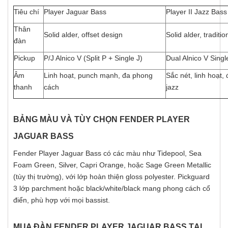
Tiêu chí
Player Jaguar Bass
Player II Jazz Bass
Thân
Solid alder, offset design
Solid alder, traditi
đàn
Pickup
P/J Alnico V (Split P + Single J)
Dual Alnico V Singl
Âm
Linh hoạt, punch mạnh, đa phong
Sắc nét, linh hoạt,
thanh
cách
jazz
BẢNG MÀU VÀ TÙY CHỌN FENDER PLAYER
JAGUAR BASS
Fender Player Jaguar Bass có các màu như Tidepool, Sea
Foam Green, Silver, Capri Orange, hoặc Sage Green Metallic
(tùy thị trường), với lớp hoàn thiện gloss polyester. Pickguard
3 lớp parchment hoặc black/white/black mang phong cách cổ
điển, phù hợp với mọi bassist.
MUA ĐÀN FENDER PLAYER JAGUAR BASS TẠI