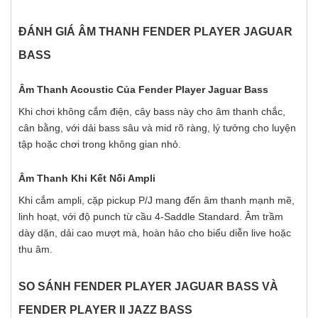
ĐÁNH GIÁ ÂM THANH FENDER PLAYER JAGUAR
BASS
Âm Thanh Acoustic Của Fender Player Jaguar Bass
Khi chơi không cắm điện, cây bass này cho âm thanh chắc,
cân bằng, với dải bass sâu và mid rõ ràng, lý tưởng cho luyện
tập hoặc chơi trong không gian nhỏ.
Âm Thanh Khi Kết Nối Ampli
Khi cắm ampli, cặp pickup P/J mang đến âm thanh mạnh mẽ,
linh hoạt, với độ punch từ cầu 4-Saddle Standard. Âm trầm
dày dặn, dải cao mượt mà, hoàn hảo cho biểu diễn live hoặc
thu âm.
SO SÁNH FENDER PLAYER JAGUAR BASS VÀ
FENDER PLAYER II JAZZ BASS