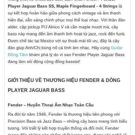
Player Jaguar Bass SS, Maple Fingerboard - 4 Strings
là
sự kết hợp hoàn hảo giữa phong cách vintage và âm thanh
hiện đại, sẵn sàng chinh phục mọi thể loại nhạc. Với thân đàn
alder, cặp pickup P/J Alnico V và cần maple mượt mà, cây
bass này mang đến âm thanh linh hoạt từ jazz, rock đến funk.
Được chế tác tại Mexico với sự thoải mái tối ưu, đây là cây
đàn giúp Anh/Chị bùng nổ cá tính âm nhạc. Hãy cùng
Guitar
Đồng Tâm
khám phá lý do vì sao Fender Player Jaguar Bass
đang làm sôi động cộng đồng bassist!
GIỚI THIỆU VỀ THƯƠNG HIỆU FENDER & DÒNG
PLAYER JAGUAR BASS
Fender – Huyền Thoại Âm Nhạc Toàn Cầu
Ra đời từ năm 1946, Fender là thương hiệu tiên phong với
Precision Bass và Jazz Bass – những cây bass mang tính biểu
tượng. Với triết lý kết hợp truyền thống và đổi mới, Fender