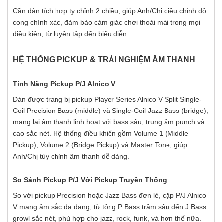
Cần đàn tích hợp ty chỉnh 2 chiều, giúp Anh/Chị điều chỉnh độ
cong chính xác, đảm bảo cảm giác chơi thoải mái trong mọi
điều kiện, từ luyện tập đến biểu diễn.
HỆ THỐNG PICKUP & TRẢI NGHIỆM ÂM THANH
Tính Năng Pickup P/J Alnico V
Đàn được trang bị pickup Player Series Alnico V Split Single-
Coil Precision Bass (middle) và Single-Coil Jazz Bass (bridge),
mang lại âm thanh linh hoạt với bass sâu, trung âm punch và
cao sắc nét. Hệ thống điều khiển gồm Volume 1 (Middle
Pickup), Volume 2 (Bridge Pickup) và Master Tone, giúp
Anh/Chị tùy chỉnh âm thanh dễ dàng.
So Sánh Pickup P/J Với Pickup Truyền Thống
So với pickup Precision hoặc Jazz Bass đơn lẻ, cặp P/J Alnico
V mang âm sắc đa dạng, từ tông P Bass trầm sâu đến J Bass
growl sắc nét, phù hợp cho jazz, rock, funk, và hơn thế nữa.