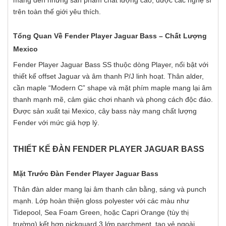
mang đến những sản phẩm chất lượng cao, được các nghệ sĩ
trên toàn thế giới yêu thích.
Tổng Quan Về Fender Player Jaguar Bass – Chất Lượng
Mexico
Fender Player Jaguar Bass SS thuộc dòng Player, nổi bật với
thiết kế offset Jaguar và âm thanh P/J linh hoạt. Thân alder,
cần maple “Modern C” shape và mặt phím maple mang lại âm
thanh mạnh mẽ, cảm giác chơi nhanh và phong cách độc đáo.
Được sản xuất tại Mexico, cây bass này mang chất lượng
Fender với mức giá hợp lý.
THIẾT KẾ ĐÀN FENDER PLAYER JAGUAR BASS
Mặt Trước Đàn Fender Player Jaguar Bass
Thân đàn alder mang lại âm thanh cân bằng, sáng và punch
mạnh. Lớp hoàn thiện gloss polyester với các màu như
Tidepool, Sea Foam Green, hoặc Capri Orange (tùy thị
trường) kết hợp pickguard 3 lớp parchment, tạo vẻ ngoài