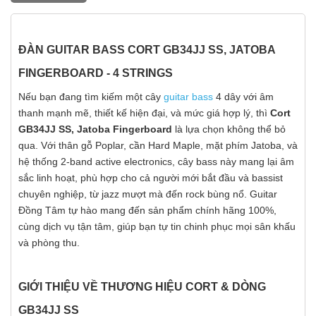
ĐÀN GUITAR BASS CORT GB34JJ SS, JATOBA
FINGERBOARD - 4 STRINGS
Nếu bạn đang tìm kiếm một cây
guitar bass
4 dây với âm
thanh mạnh mẽ, thiết kế hiện đại, và mức giá hợp lý, thì
Cort
GB34JJ SS, Jatoba Fingerboard
là lựa chọn không thể bỏ
qua. Với thân gỗ Poplar, cần Hard Maple, mặt phím Jatoba, và
hệ thống 2-band active electronics, cây bass này mang lại âm
sắc linh hoạt, phù hợp cho cả người mới bắt đầu và bassist
chuyên nghiệp, từ jazz mượt mà đến rock bùng nổ. Guitar
Đồng Tâm tự hào mang đến sản phẩm chính hãng 100%,
cùng dịch vụ tận tâm, giúp bạn tự tin chinh phục mọi sân khấu
và phòng thu.