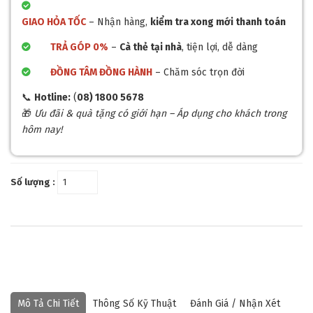
GIAO HỎA TỐC
– Nhận hàng,
kiểm tra xong mới thanh toán
TRẢ GÓP 0%
–
Cà thẻ tại nhà
, tiện lợi, dễ dàng
ĐỒNG TÂM ĐỒNG HÀNH
– Chăm sóc trọn đời
📞
Hotline:
(
08) 1800 5678
🎁
Ưu đãi & quà tặng có giới hạn – Áp dụng cho khách trong
hôm nay!
Số lượng :
Mô Tả Chi Tiết
Thông Số Kỹ Thuật
Đánh Giá / Nhận Xét