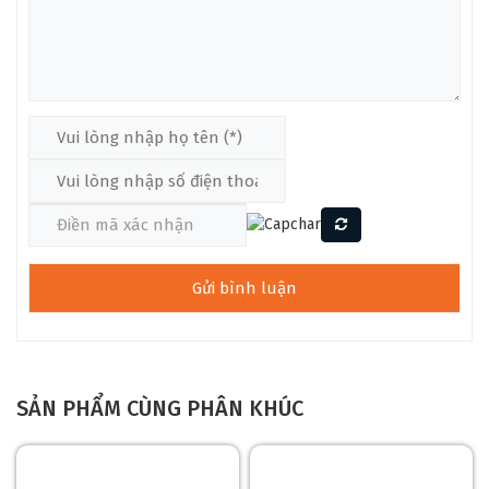
THIẾT KẾ ĐÀN CORT GB34JJ SS, JATOBA
FINGERBOARD
Mặt Trước Của Cort GB34JJ SS
Thân đàn làm từ gỗ Poplar solid body, mang lại âm thanh
mạnh mẽ, punchy với dải mid rõ ràng, phù hợp cho jazz, funk,
và rock. Lớp hoàn thiện gloss 3-Tone Sunburst (SS) kết hợp
phần cứng chrome tạo vẻ ngoài cổ điển nhưng không kém
phần hiện đại. Hai pickup Cort Powersound JJ Style single-coil
được điều khiển bởi hệ thống 2-band active electronics
(Volume, Bass, Treble), cho phép tùy chỉnh âm sắc linh hoạt,
từ bass sâu lắng đến treble sáng rõ. Thiết kế J-style với các
đường cắt công thái học tối ưu hóa sự thoải mái khi chơi, đặc
biệt phù hợp cho các bassist biểu diễn nhiều giờ.
SẢN PHẨM CÙNG PHÂN KHÚC