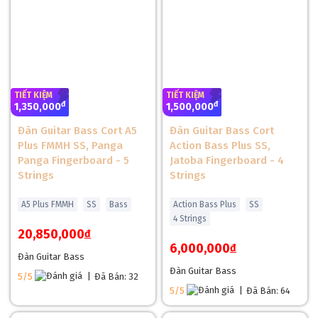
TIẾT KIỆM
TIẾT KIỆM
đ
đ
1,350,000
1,500,000
Đàn Guitar Bass Cort A5
Đàn Guitar Bass Cort
Plus FMMH SS, Panga
Action Bass Plus SS,
Panga Fingerboard - 5
Jatoba Fingerboard - 4
Strings
Strings
A5 Plus FMMH
SS
Bass
Action Bass Plus
SS
4 Strings
20,850,000
đ
6,000,000
đ
Lưng Và Hông Đàn Cort GB34JJ SS
Đàn Guitar Bass
Đàn Guitar Bass
Thân Poplar solid body với lớp hoàn thiện gloss đảm bảo độ
5/5
|
Đã Bán: 32
bền cao, chịu được khí hậu ẩm của Việt Nam. Các đường
5/5
|
Đã Bán: 64
cong J-style được thiết kế công thái học, giúp cây đàn ôm sát