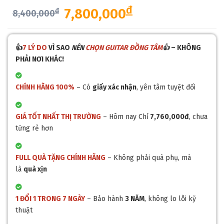
đ
7,800,000
đ
8,400,000
👍
7 LÝ DO
VÌ SAO
NÊN
CHỌN GUITAR ĐỒNG TÂM
👍
– KHÔNG
PHẢI NƠI KHÁC!
CHÍNH HÃNG 100%
– Có
giấy xác nhận
, yên tâm tuyệt đối
GIÁ TỐT NHẤT THỊ TRƯỜNG
– Hôm nay Chỉ
7,760,000đ
, chưa
từng rẻ hơn
FULL QUÀ TẶNG CHÍNH HÃNG
– Không phải quà phụ, mà
là
quà xịn
1 ĐỔI 1 TRONG 7 NGÀY
– Bảo hành
3 NĂM
, không lo lỗi kỹ
thuật