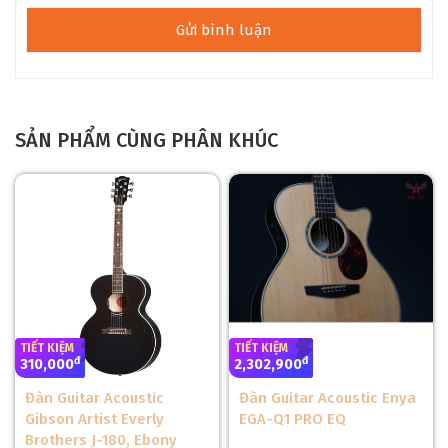
trong ngành sản xuất guitar nhờ vào khả năng cộng hưởng
xuất sắc. Gỗ Spruce giúp tạo ra âm thanh sáng và rõ ràng,
đặc biệt nổi bật ở dải treble và mid. Đặc biệt, với bề mặt hoàn
thiện bóng (Gloss Finish), gỗ Spruce không chỉ mang đến vẻ
đẹp tự nhiên mà còn góp phần tạo nên âm thanh vang vọng,
mạnh mẽ.
SẢN PHẨM CÙNG PHÂN KHÚC
TIẾT KIỆM
TIẾT KIỆM
đ
đ
310,000
2,302,900
Đàn Guitar Acoustic
Đàn Guitar Acoustic Enya
Gibson Artist Everly
EGA-Q1 PRO EQ
Brothers J-180, Ebony