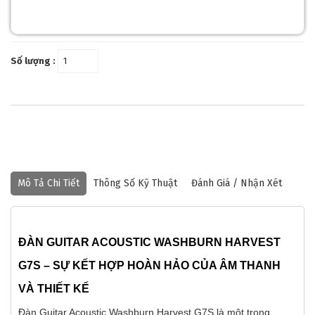
Số lượng :
Mô Tả Chi Tiết
Thông Số Kỹ Thuật
Đánh Giá / Nhận Xét
ĐÀN GUITAR ACOUSTIC WASHBURN HARVEST
G7
S
– SỰ KẾT HỢP HOÀN HẢO CỦA ÂM THANH
VÀ THIẾT KẾ
Đàn Guitar Acoustic Washburn Harvest G7S là một trong