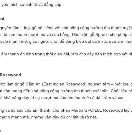
yêu thích sự tinh tế và đẳng cấp.
od
uyên tấm – loại gỗ nổi tiếng với khả năng cộng hưởng âm thanh tuyệ
ền tải âm thanh mượt mà và cân bằng. Đặc biệt, gỗ Spruce cho phép 
solo mạnh mẽ, giúp người chơi dễ dàng biểu đạt cảm xúc qua âm nhạ
âm thanh ổn định trong thời gian dài, làm cho cây đàn thích hợp với 
E Rosewood
c làm từ gỗ Cẩm Ấn (East Indian Rosewood) nguyên tấm – một loại g
 còn mang đến khả năng cộng hưởng âm thanh xuất sắc. Chất liệu nà
t là khả năng duy trì sự mượt mà của âm thanh ở cả dải trầm và cao.
ng và độ sâu cho âm thanh, cho phép Martin GPC-16E Rosewood lấp đ
thanh mạnh mẽ, nhưng vẫn đầy đủ chi tiết và rõ nét.
d