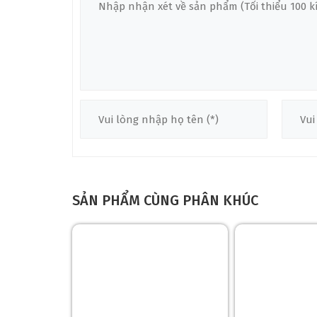
Martin GPC-16E Rosewood không chỉ nổi bật với thiế
giúp tối ưu hóa trải nghiệm âm nhạc của người chơi, đ
Một điểm đặc biệt của hệ thống điện tử Fishman Ma
thùng đàn. Đây là một tính năng được Martin thiết k
cây đàn.
Điều chỉnh Volume: Giúp người chơi thay đổi độ lớn 
giảm âm lượng nhanh chóng trong khi biểu diễn hoặ
Điều chỉnh Tone: Cho phép người chơi thay đổi đặc 
phong cách chơi hoặc nhu cầu cụ thể của từng bài há
Việc lắp đặt các nút điều chỉnh Volume và Tone ẩn b
SẢN PHẨM CÙNG PHÂN KHÚC
điều chỉnh bị tác động bởi môi trường bên ngoài, nh
điện tử, đảm bảo rằng đàn luôn giữ được vẻ đẹp như
Hơn nữa, các điều khiển này còn mang đến sự tối giản
dàng điều chỉnh mọi thứ mà không cần phải bận tâm v
GIÁ TRỊ CỦA ĐÀN GUITAR ACOUSTIC MA