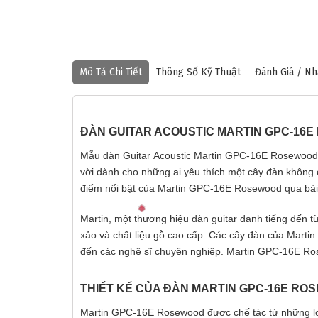
Mô Tả Chi Tiết
Thông Số Kỹ Thuật
Đánh Giá / Nh
ĐÀN GUITAR ACOUSTIC MARTIN GPC-16E
Mẫu đàn Guitar Acoustic Martin GPC-16E Rosewood th
vời dành cho những ai yêu thích một cây đàn không c
điểm nổi bật của Martin GPC-16E Rosewood qua bài 
Martin, một thương hiệu đàn guitar danh tiếng đến từ 
xảo và chất liệu gỗ cao cấp. Các cây đàn của Martin
đến các nghệ sĩ chuyên nghiệp. Martin GPC-16E Ros
THIẾT KẾ CỦA ĐÀN MARTIN GPC-16E RO
Martin GPC-16E Rosewood được chế tác từ những loại