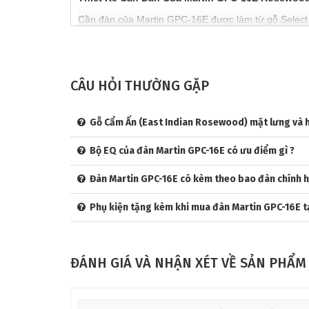
Cần đàn của Martin GPC-16E được làm từ gỗ Select 
❄
hoàn thiện satin, giúp tạo cảm giác thoải mái khi ch
tay, hỗ trợ tối đa trong việc thực hiện các kỹ thuật ph
Cần đàn làm từ gỗ Select Hardwood cũng góp phần tạo
CÂU HỎI THƯỜNG GẶP
Thiết Kế Phím Đàn và Ngựa Đàn Của Martin GP
Gỗ Cẩm Ấn (East Indian Rosewood) mặt lưng và 
Phím đàn của Martin GPC-16E được làm từ gỗ Ebony,
Bộ EQ của đàn Martin GPC-16E có ưu điểm gì ?
giúp người chơi di chuyển ngón tay linh hoạt và chí
nghiệm âm nhạc hoàn hảo.
Đàn Martin GPC-16E có kèm theo bao đàn chính
Ngựa đàn của Martin GPC-16E cũng được làm từ gỗ Eb
Phụ kiện tặng kèm khi mua đàn Martin GPC-16E tạ
Thiết Kế Lược Đàn và Khóa Đàn Của Martin GP
Lược đàn và khóa đàn của Martin GPC-16E được làm t
ĐÁNH GIÁ VÀ NHẬN XÉT VỀ SẢN PHẨM
dụng. Khóa đàn này không chỉ giúp dễ dàng điều chỉn
HỆ THỐNG ĐIỆN TỬ CỦA
ĐÀN GUITAR AC