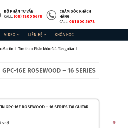
BỘ PHẬN TƯ VẤN:
CHĂM SÓC KHÁCH
CALL:
(08) 1800 5678
HÀNG:
CALL:
081 800 5678
VIDEO
LIÊN HỆ
KHÓA HỌC
c Martin
|
Tìm theo Phân khúc Giá đàn guitar
|
 GPC-16E ROSEWOOD – 16 SERIES
RTIN GPC-16E ROSEWOOD – 16 SERIES
TẠI GUITAR
0 vnđ