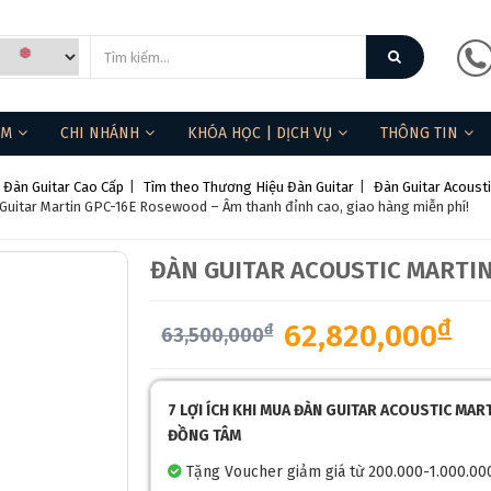
ẨM
CHI NHÁNH
KHÓA HỌC | DỊCH VỤ
THÔNG TIN
Đàn Guitar Cao Cấp
|
Tìm theo Thương Hiệu Đàn Guitar
|
Đàn Guitar Acousti
Guitar Martin GPC-16E Rosewood – Âm thanh đỉnh cao, giao hàng miễn phí!
ĐÀN GUITAR ACOUSTIC MARTIN
đ
62,820,000
đ
63,500,000
❆
7 LỢI ÍCH KHI MUA ĐÀN GUITAR ACOUSTIC MA
ĐỒNG TÂM
Tặng Voucher giảm giá từ 200.000-1.000.00