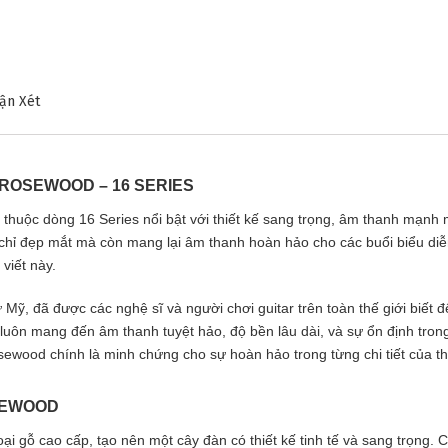
ận Xét
❄
 ROSEWOOD – 16 SERIES
uộc dòng 16 Series nổi bật với thiết kế sang trọng, âm thanh mạnh m
hỉ đẹp mắt mà còn mang lại âm thanh hoàn hảo cho các buổi biểu diễn 
viết này.
Mỹ, đã được các nghệ sĩ và người chơi guitar trên toàn thế giới biết đ
 luôn mang đến âm thanh tuyệt hảo, độ bền lâu dài, và sự ổn định tron
ewood chính là minh chứng cho sự hoàn hảo trong từng chi tiết của t
SEWOOD
 gỗ cao cấp, tạo nên một cây đàn có thiết kế tinh tế và sang trọng. 