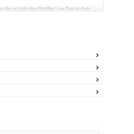
ần đàn có hình dáng Modified Low Oval và được
à còn giúp cải thiện độ chính xác khi di chuyển ngón
thái tốt trong suốt thời gian sử dụng.
không chỉ tạo cảm giác dễ chịu khi chơi mà còn
thanh sáng, rõ ràng và ổn định, mang đến sự trải
 ra âm thanh đầy đặn và rõ ràng.
ữ cho cao độ luôn chuẩn xác trong suốt thời gian sử
hợp với thiết kế tổng thể của cây đàn.