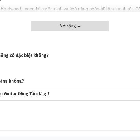
Hardwood, mang lại sự ổn định và khả năng phản hồi âm thanh tốt. C
ơi lâu dài. Thiết kế này không chỉ mang lại sự dễ chịu cho người chơi m
ức tạp.
Mở rộng
 nên độ bền và sự ổn định cho cây đàn, giúp giữ cây đàn luôn ở trạng 
C-16E Rosewood
hông có đặc biệt không?
 loại gỗ được biết đến với độ cứng cao và bề mặt mượt mà. Gỗ Ebony 
nh xác trên các phím đàn. Ngoài ra, gỗ Ebony cũng góp phần tạo ra âm 
 hãng không?
ony, giúp tối ưu hóa việc truyền âm từ dây đàn xuống thùng đàn, tạo
i Guitar Đồng Tâm là gì?
C-16E Rosewood
ừ Nickel Open Gear, một chất liệu bền bỉ giúp ổn định âm thanh và gi
h độ căng dây mà còn mang lại một vẻ ngoài cổ điển, sang trọng, phù 
OUSTIC MARTIN GPC-16E ROSEWOOD