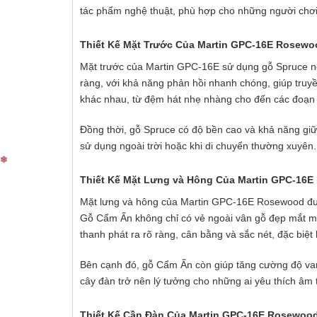
tác phẩm nghệ thuật, phù hợp cho những người chơi 
Thiết Kế Mặt Trước Của Martin GPC-16E Rosewo
Mặt trước của Martin GPC-16E sử dụng gỗ Spruce ng
❅
ràng, với khả năng phản hồi nhanh chóng, giúp truy
khác nhau, từ đệm hát nhẹ nhàng cho đến các đoạn 
Đồng thời, gỗ Spruce có độ bền cao và khả năng giữ 
sử dụng ngoài trời hoặc khi di chuyển thường xuyên.
Thiết Kế Mặt Lưng và Hông Của Martin GPC-16
Mặt lưng và hông của Martin GPC-16E Rosewood đượ
Gỗ Cẩm Ấn không chỉ có vẻ ngoài vân gỗ đẹp mắt mà
thanh phát ra rõ ràng, cân bằng và sắc nét, đặc biệ
Bên cạnh đó, gỗ Cẩm Ấn còn giúp tăng cường độ va
cây đàn trở nên lý tưởng cho những ai yêu thích âm 
Thiết Kế Cần Đàn Của Martin GPC-16E Rosewoo