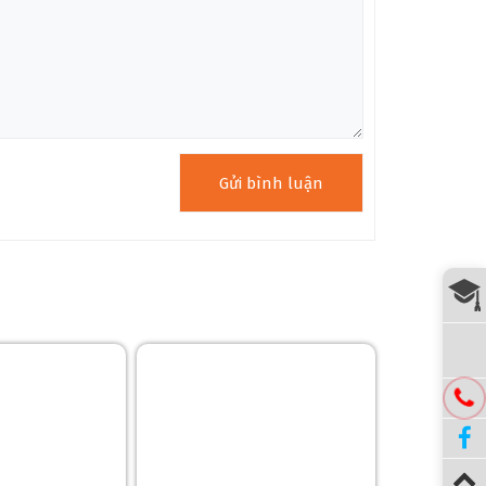
 điện tử hiện đại, Fishman Matrix VT Enhance NT2,
khiển Volume và Tone được thiết kế ẩn bên trong
 âm thanh mà không làm mất đi vẻ đẹp tổng thể của
g âm thanh. Điều này rất hữu ích khi bạn cần tăng
Điều này giúp tùy chỉnh âm thanh phù hợp với
.
của thiết kế bên ngoài mà còn tránh việc các nút
làm tăng tính bền vững và lâu dài của các bộ phận
ề việc làm mất tập trung khi biểu diễn. Bạn có thể dễ
 sự thuận tiện tối đa khi sử dụng.