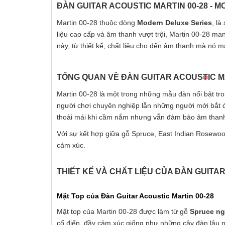
ĐÀN GUITAR ACOUSTIC MARTIN 00-28 - 
Martin 00-28 thuộc dòng
Modern Deluxe Series
, là
liệu cao cấp và âm thanh vượt trội, Martin 00-28 m
này, từ thiết kế, chất liệu cho đến âm thanh mà nó ma
TỔNG QUAN VỀ ĐÀN GUITAR ACOUSTIC MA
Martin 00-28 là một trong những mẫu đàn nổi bật t
người chơi chuyên nghiệp lẫn những người mới bắt đầ
thoải mái khi cầm nắm nhưng vẫn đảm bảo âm thanh 
Với sự kết hợp giữa gỗ Spruce, East Indian Rosew
cảm xúc.
THIẾT KẾ VÀ CHẤT LIỆU CỦA ĐÀN GUITAR
Mặt Top của Đàn Guitar Acoustic Martin 00-28
Mặt top của Martin 00-28 được làm từ gỗ
Spruce ng
cổ điển, đầy cảm xúc giống như những cây đàn lâu n