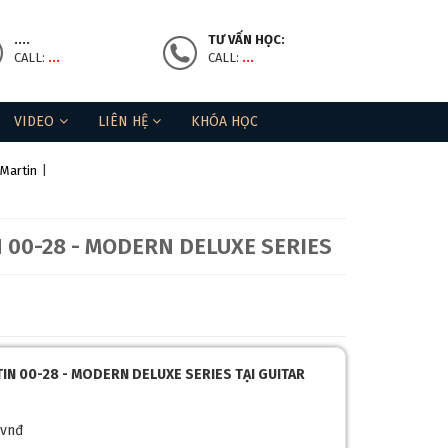
....
TƯ VẤN HỌC:
CALL:
...
CALL:
...
VIDEO
LIÊN HỆ
KHÓA HỌC
 Martin
|
 00-28 - MODERN DELUXE SERIES
TIN 00-28 - MODERN DELUXE SERIES TẠI GUITAR
 vnđ