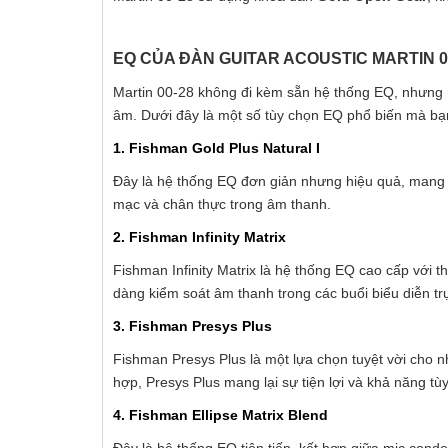
EQ CỦA ĐÀN GUITAR ACOUSTIC MARTIN 0
Martin 00-28 không đi kèm sẵn hệ thống EQ, nhưng n
âm. Dưới đây là một số tùy chọn EQ phổ biến mà bạn
1. Fishman Gold Plus Natural I
Đây là hệ thống EQ đơn giản nhưng hiệu quả, mang l
mạc và chân thực trong âm thanh.
2. Fishman Infinity Matrix
Fishman Infinity Matrix là hệ thống EQ cao cấp với 
dàng kiểm soát âm thanh trong các buổi biểu diễn trự
3. Fishman Presys Plus
Fishman Presys Plus là một lựa chọn tuyệt vời cho n
hợp, Presys Plus mang lại sự tiện lợi và khả năng tùy
4. Fishman Ellipse Matrix Blend
Đây là hệ thống EQ tiên tiến, kết hợp giữa mic cond