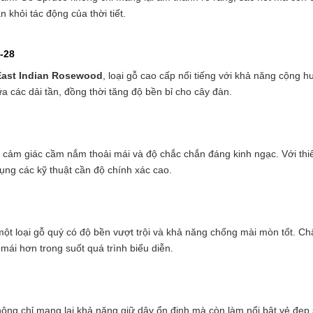
 khỏi tác động của thời tiết.
-28
East Indian Rosewood
, loại gỗ cao cấp nổi tiếng với khả năng cộng 
❆
 các dải tần, đồng thời tăng độ bền bỉ cho cây đàn.
i cảm giác cầm nắm thoải mái và độ chắc chắn đáng kinh ngạc. Với thi
dụng các kỹ thuật cần độ chính xác cao.
một loại gỗ quý có độ bền vượt trội và khả năng chống mài mòn tốt. Ch
mái hơn trong suốt quá trình biểu diễn.
hông chỉ mang lại khả năng giữ dây ổn định mà còn làm nổi bật vẻ đẹp 