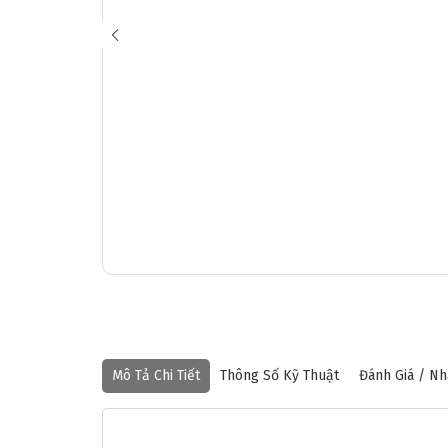
❅
Mô Tả Chi Tiết
Thông Số Kỹ Thuật
Đánh Giá / Nh