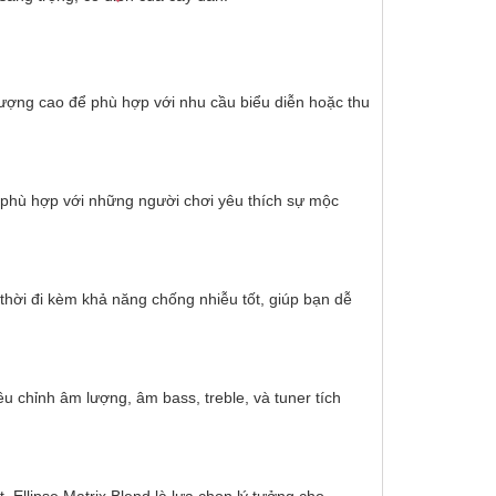
lượng cao để phù hợp với nhu cầu biểu diễn hoặc thu
❆
t phù hợp với những người chơi yêu thích sự mộc
thời đi kèm khả năng chống nhiễu tốt, giúp bạn dễ
u chỉnh âm lượng, âm bass, treble, và tuner tích
❄
 Ellipse Matrix Blend là lựa chọn lý tưởng cho