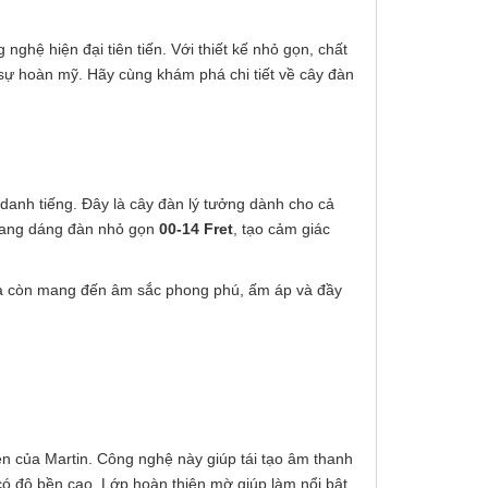
nghệ hiện đại tiên tiến. Với thiết kế nhỏ gọn, chất
sự hoàn mỹ. Hãy cùng khám phá chi tiết về cây đàn
 danh tiếng. Đây là cây đàn lý tưởng dành cho cả
8 mang dáng đàn nhỏ gọn
00-14 Fret
, tạo cảm giác
mà còn mang đến âm sắc phong phú, ấm áp và đầy
n của Martin. Công nghệ này giúp tái tạo âm thanh
ó độ bền cao. Lớp hoàn thiện mờ giúp làm nổi bật