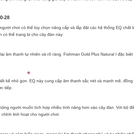
0-28
gười chơi có thể tùy chọn nâng cấp và lắp đặt các hệ thống EQ chất 
 có thể trang bị cho cây đàn này:
ại âm thanh tự nhiên và rõ ràng. Fishman Gold Plus Natural I đặc biệ
thiết kế nhỏ gọn. EQ này cung cấp âm thanh sắc nét và mạnh mẽ, đồng 
c tiếp.
hững người muốn tích hợp nhiều tính năng hơn vào cây đàn. Với bộ điề
 chỉnh linh hoạt cho người chơi.
enser và cảm biến piezo, mang lại âm thanh phong phú và tự nhiên nhất.