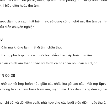
hi biểu diễn hoặc thu âm.
ược đánh giá cao nhất hiện nay, sử dụng công nghệ mic thu âm bên 
iểu diễn chuyên nghiệp.
28
 đàn mà không làm mất đi tính chân thực.
❄
thanh, phù hợp cho các buổi biểu diễn trực tiếp hoặc thu âm.
 điều chỉnh âm thanh theo sở thích cá nhân và nhu cầu sử dụng.
N 00-28
i nhờ sự kết hợp hoàn hảo giữa các chất liệu gỗ cao cấp. Mặt top
Spru
à hông tạo nên âm bass trầm ấm, mạnh mẽ. Cây đàn mang đến sự cân bằ
g, chi tiết và dễ kiểm soát, phù hợp cho các buổi biểu diễn hoặc thu 