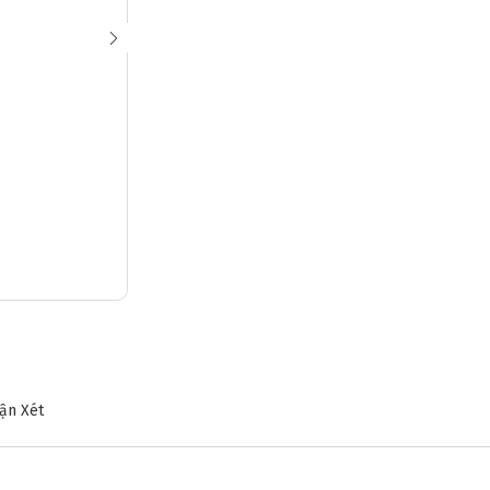
❆
ận Xét