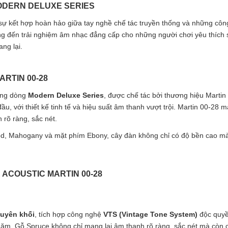
MODERN DELUXE SERIES
 sự kết hợp hoàn hảo giữa tay nghề chế tác truyền thống và những công 
ang đến trải nghiệm âm nhạc đẳng cấp cho những người chơi yêu thích 
ng lại.
RTIN 00-28
rong dòng
Modern Deluxe Series
, được chế tác bởi thương hiệu Martin
u, với thiết kế tinh tế và hiệu suất âm thanh vượt trội. Martin 00-2
rõ ràng, sắc nét.
ood, Mahogany và mặt phím Ebony, cây đàn không chỉ có độ bền cao 
 ACOUSTIC MARTIN 00-28
uyên khối
, tích hợp công nghệ
VTS (Vintage Tone System)
độc quyề
ăm. Gỗ Spruce không chỉ mang lại âm thanh rõ ràng, sắc nét mà còn c