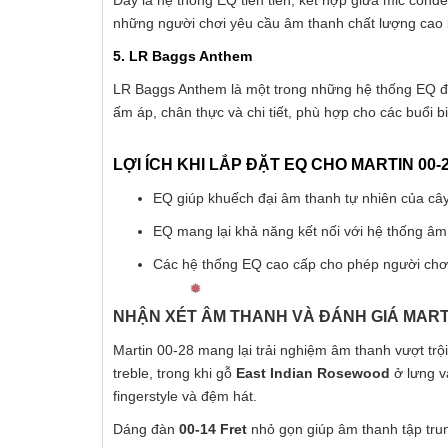
những người chơi yêu cầu âm thanh chất lượng cao k
5. LR Baggs Anthem
LR Baggs Anthem là một trong những hệ thống EQ đ
ấm áp, chân thực và chi tiết, phù hợp cho các buổi b
LỢI ÍCH KHI LẮP ĐẶT EQ CHO MARTIN 00-
EQ giúp khuếch đại âm thanh tự nhiên của cây
EQ mang lại khả năng kết nối với hệ thống âm 
Các hệ thống EQ cao cấp cho phép người chơi
NHẬN XÉT ÂM THANH VÀ ĐÁNH GIÁ MARTI
Martin 00-28 mang lại trải nghiệm âm thanh vượt trộ
treble, trong khi gỗ
East Indian Rosewood
ở lưng v
fingerstyle và đệm hát.
Dáng đàn
00-14 Fret
nhỏ gọn giúp âm thanh tập trun