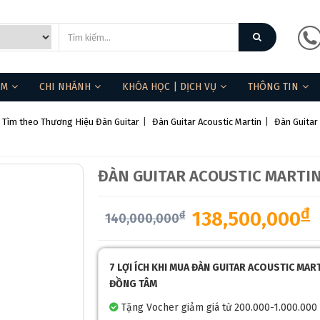
ẨM
CHI NHÁNH
KHÓA HỌC | DỊCH VỤ
THÔNG TIN
Tìm theo Thương Hiệu Đàn Guitar
|
Đàn Guitar Acoustic Martin
|
Đàn Guitar
ĐÀN GUITAR ACOUSTIC MARTIN
đ
138,500,000
đ
140,000,000
7 LỢI ÍCH KHI MUA ĐÀN GUITAR ACOUSTIC MAR
ĐỒNG TÂM
Tặng Vocher giảm giá từ 200.000-1.000.000