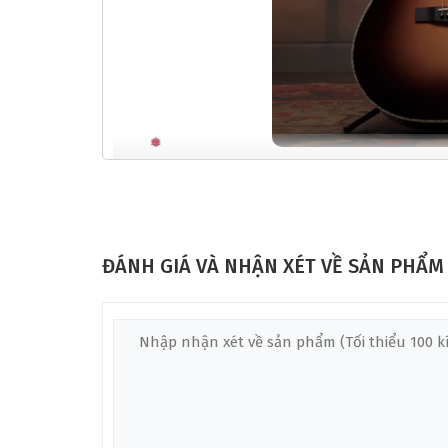
GIỚI THIỆU VỀ THÔNG SỐ KỸ THUẬT ĐÀ
Với thiết kế Parlor cổ điển, chất liệu gỗ nguyên tấm
yêu thích âm thanh ấm áp, đầy đặn và phong cách fi
ĐÁNH GIÁ VÀ NHẬN XÉT VỀ SẢN PHẨM
Mặt top của đàn được làm từ gỗ Solid Mahogany là m
mang đến những âm trầm mạnh mẽ và âm giữa ấn tượ
nhiên và ổn định, giúp cây đàn bền bỉ và giữ được 
thẩm mỹ cho cây đàn.