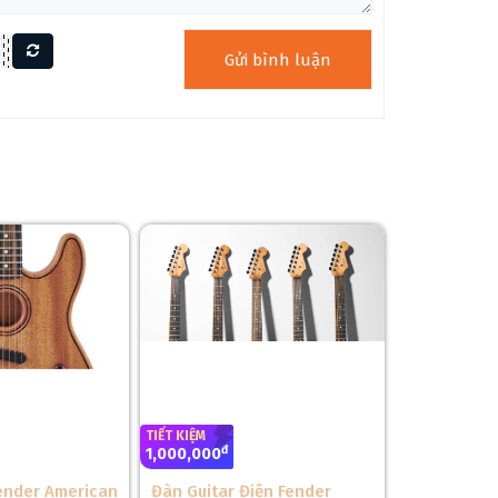
❅
TIẾT KIỆM
đ
1,000,000
Fender American
Đàn Guitar Điện Fender