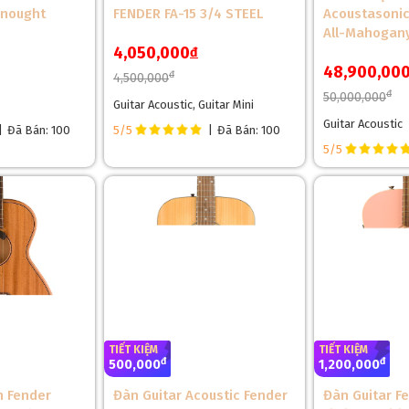
dnought
FENDER FA-15 3/4 STEEL
Acoustasonic
là đáp ứng chất âm phong phú. Lưng hong của cây đàn này cũng được
All-Mahogan
4,050,000
đ
 cho cây đàn. không chỉ mang đến âm thanh ấm áp, giàu sắc thái như 
48,900,00
ahogany có khả năng chống chịu với nhiệt độ môi trường tự nhiên cực k
đ
4,500,000
hất lượng âm thanh của đàn.
đ
50,000,000
Guitar Acoustic, Guitar Mini
Guitar Acoustic
|
Đã Bán: 100
5/5
|
Đã Bán: 100
5/5
TIẾT KIỆM
TIẾT KIỆM
đ
đ
500,000
1,200,000
n Fender
Đàn Guitar Acoustic Fender
Đàn Guitar F