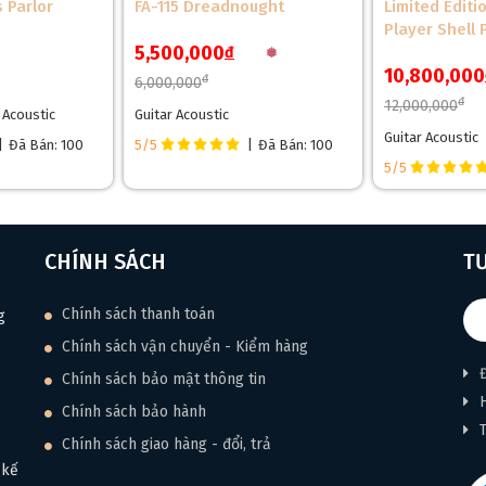
 Parlor
FA-115 Dreadnought
Limited Editi
Player Shell 
5,500,000
đ
10,800,000
đ
6,000,000
đ
12,000,000
r Acoustic
Guitar Acoustic
Guitar Acoustic
|
Đã Bán: 100
5/5
|
Đã Bán: 100
5/5
CHÍNH SÁCH
T
Chính sách thanh toán
g
Chính sách vận chuyển - Kiểm hàng
Chính sách bảo mật thông tin
Chính sách bảo hành
Chính sách giao hàng - đổi, trả
 kế