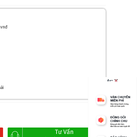
 vnđ
ãi
Tư Vấn