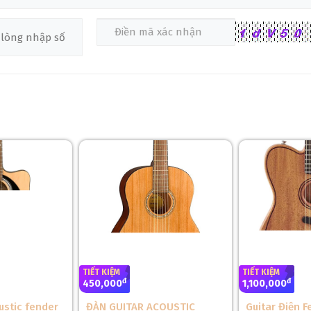
TIẾT KIỆM
TIẾT KIỆM
đ
đ
450,000
1,100,000
ustic fender
ĐÀN GUITAR ACOUSTIC
Guitar Điện 