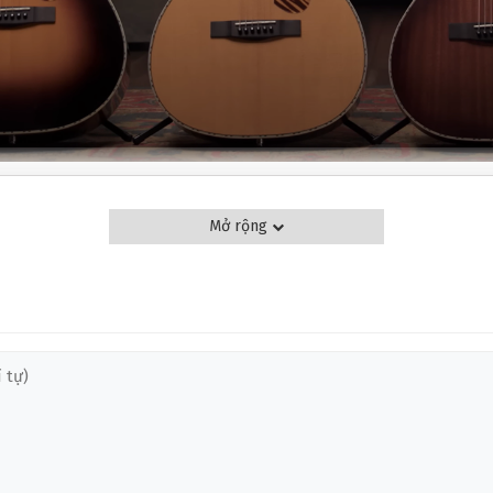
❄
N GUITAR ACOUSITC FENDER PS220E PARLOR
Mở rộng
 cao cấp và hệ thống điện tử hiện đại, Đàn Guitar
Fender PS-220E Parl
ngerstyle.
ột lựa chọn lý tưởng, đặc biệt những ai quan tâm đến chất lượng âm 
ng, làm cho mỗi nốt nhạc trở nên phong phú và sống động hơn. Đặc b
chất lượng âm thanh lâu dài. Về mặt thẩm mỹ, vẻ ngoài sang trọng và 