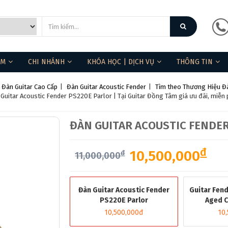
ẨM
CHI NHÁNH
KHÓA HỌC | DỊCH VỤ
THÔNG TIN
Đàn Guitar Cao Cấp
|
Đàn Guitar Acoustic Fender
|
Tìm theo Thương Hiệu Đà
Guitar Acoustic Fender PS220E Parlor | Tại Guitar Đồng Tâm giá ưu đãi, miễn 
ĐÀN GUITAR ACOUSTIC FENDE
❆
đ
10,500,000
đ
11,000,000
Đàn Guitar Acoustic Fender
Guitar Fen
PS220E Parlor
Aged C
10,500,000đ
10