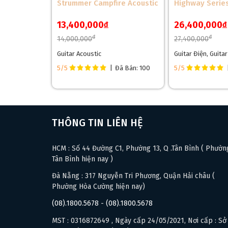
Strummer Campfire Acoustic
Highway Series
13,400,000
26,400,000
đ
đ
đ
đ
14,000,000
27,400,000
Guitar Acoustic
Guitar Điện, Guita
5/5
|
Đã Bán: 100
5/5
THÔNG TIN LIÊN HỆ
HCM : Số 44 Đường C1, Phường 13, Q .Tân Bình ( Phườn
Tân Bình hiện nay )
Đà Nẵng : 317 Nguyễn Tri Phương, Quận Hải châu (
Phường Hòa Cường hiện nay)
(08).1800.5678
-
(08).1800.5678
MST : 0316872649 , Ngày cấp 24/05/2021, Nơi cấp : Sở