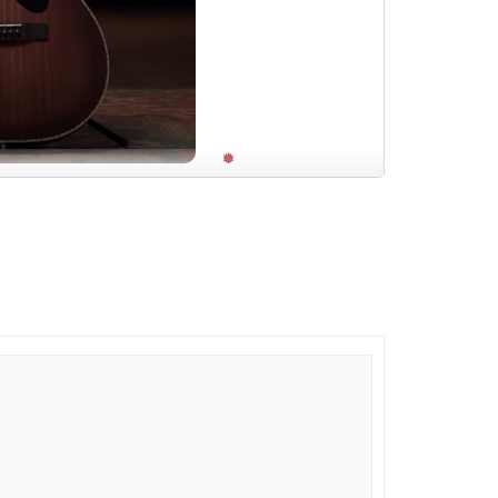
or
là lựa chọn hoàn hảo cho những người chơi guitar
thanh. Với âm sắc ấm áp và giàu sắc thái, Mahogany
iệt, mặt top này có khả năng phản hồi âm thanh tự
màu sắc ấm áp của mahogany cũng làm tăng giá trị