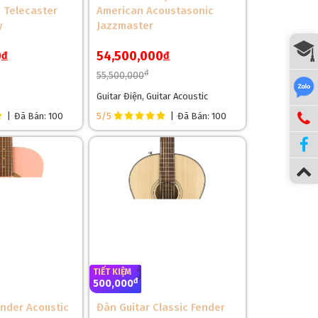
 Telecaster
American Acoustasonic
 làm từ gỗ Solid Mahogany. Điều này tạo ra một sự
y
Jazzmaster
đã đề cập ở trên, mà còn giúp tăng cường sự phản
0
54,500,000
đ
đ
ỳ tốt, đáp ứng được vấn đề chơi lâu dài mà không lo
đ
55,500,000
Guitar Điện, Guitar Acoustic
|
Đã Bán: 100
5/5
|
Đã Bán: 100
TIẾT KIỆM
đ
500,000
ender Acoustic
Đàn Guitar Classic Fender