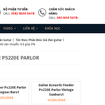
BỘ PHẬN TƯ VẤN:
CHĂM SÓC KHÁCH
CALL:
(08) 1800 5678
HÀNG:
CALL:
081 800 5678
VIDEO
LIÊN HỆ
KHÓA HỌC
n Guitar
|
Tìm theo Phân khúc Giá đàn guitar
|
phí vận chuyển, trả góp 0%
R PS220E PARLOR
Guitar Acoustic Fender
der Ps220E Parlor
Ps220E Parlor Vintage
ognac Burst
Sunburst
,500,000đ
10,500,000đ