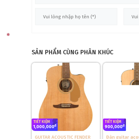
❅
SẢN PHẨM CÙNG PHÂN KHÚC
TIẾT KIỆM
TIẾT KIỆM
đ
đ
1,000,000
900,000
GUITAR ACOUSTIC FENDER
Đàn guitar aco