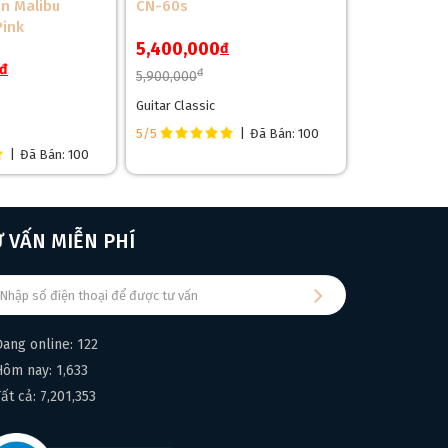
on Malibu
CN-60s
Pink
5,400,000
đ
đ
đ
5,900,000
Guitar Classic
5/5
|
Đã Bán: 100
|
Đã Bán: 100
Ư VẤN MIỄN PHÍ
Đang online: 122
Hôm nay: 1,633
Tất cả: 7,201,353