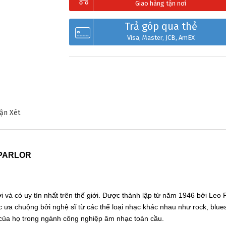
Giao hàng tận nơi
Trả góp qua thẻ
Visa, Master, JCB, AmEX
ận Xét
 PARLOR
 và có uy tín nhất trên thế giới. Được thành lập từ năm 1946 bởi Leo Fe
c ưa chuộng bởi nghệ sĩ từ các thể loại nhạc khác nhau như rock, blue
 của họ trong ngành công nghiệp âm nhạc toàn cầu.