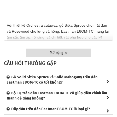
Với thiết kế Orchestra cutaway, gỗ Sitka Spruce cho mặt đàn
và Rosewood cho lưng và hông, Eastman E8OM-TC mang lại
âm sắc ấm áp, rõ ràng, và chi tiết, rất phù hợp cho các kỹ
thuật chơi phức tạp hoặc các bản nhạc biểu diễn đỉnh cao.
Cùng khám phá chi tiết những điểm nổi bật làm nên sự thu hút
Mở rộng
đặc biệt của Eastman Traditional E8OM-TC trong bài viết này.
CÂU HỎI THƯỜNG GẶP
THIẾT KẾ VÀ CHẤT LIỆU CỦA ĐÀN GUITAR
Gỗ Solid Sitka Spruce và Solid Mahogany trên đàn
ACOUSTIC EASTMAN TRADITIONAL E8OM-TC
Eastman E8OM-TC có tốt không?
Thiết Kế Mặt Trước Của Đàn Guitar Acoustic Eastman
Bộ EQ trên đàn Eastman E8OM-TC có giúp điều chỉnh âm
Traditional E8OM-TC
thanh dễ dàng không?
Mặt đàn của Eastman E8OM-TC được chế tác từ gỗ Sitka
Dây đàn trên đàn Eastman E8OM-TC là loại gì?
Spruce nguyên chất, nổi tiếng với khả năng cộng hưởng âm