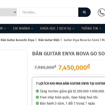
ẨM
CHI NHÁNH
KHÓA HỌC | DỊCH VỤ
THÔNG TIN
Đàn Guitar Acoustic Enya
|
Đàn Guitar Điện
|
Guitar Enya Nova Go Sonic | M
ĐÀN GUITAR ENYA NOVA GO SO
đ
7,450,000
đ
7,980,000
7 LỢI ÍCH KHI MUA ĐÀN GUITAR ENYA TẠI GUIT
Tặng Vocher giảm giá từ 200.000-1.000.000
Free ship toàn quốc, Giao hàng hoả tốc
Bảo hành 3 năm, 1 đổi 1 trong 7 ngày