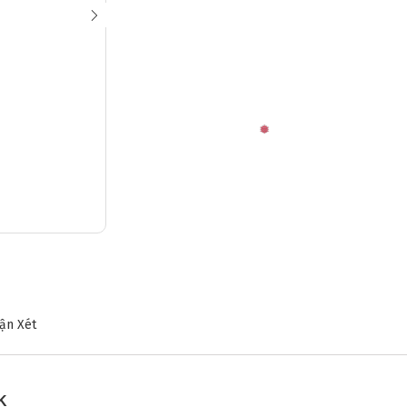
ận Xét
CK