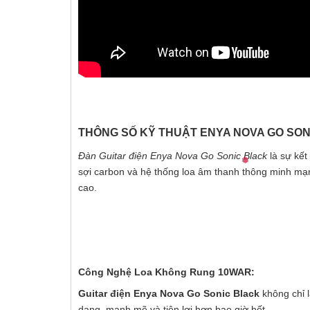
THÔNG SỐ KỸ THUẬT ENYA NOVA GO SO
Đàn Guitar điện Enya Nova Go Sonic Black
là sự kết
sợi carbon và hệ thống loa âm thanh thông minh mạ
cao.
Công Nghệ Loa Không Rung 10WAR:
Guitar điện Enya Nova Go Sonic Black
không chỉ 
dạng, mạnh mẽ và tiện lợi hơn bao giờ hết.