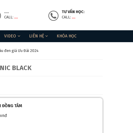
....
TƯ VẤN HỌC:
CALL:
...
CALL:
...
VIDEO
LIÊN HỆ
KHÓA HỌC
àu đen giá Ưu Đãi 2024
NIC BLACK
AR ĐỒNG TÂM
 vnđ