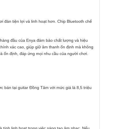
i đàn tiện lợi và linh hoạt hơn. Chip Bluetooth chế
on hàng đầu của Enya đảm bảo chất lượng và hiệu
độ chính xác cao, giúp giữ âm thanh ổn định mà không
à ổn định, đáp ứng mọi nhu cầu của người chơi.
c bán tại guitar Đồng Tâm với mức giá là 8,5 triệu
à tính linh hoạt trong việc sáng tạo âm nhạc. Nếu