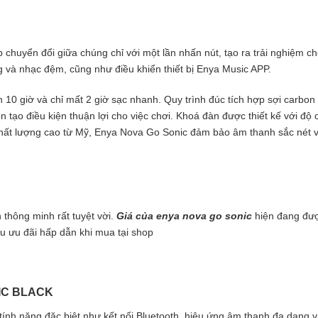
 chuyển đổi giữa chúng chỉ với một lần nhấn nút, tạo ra trải nghiệm chơ
ng và nhạc đệm, cũng như điều khiển thiết bị Enya Music APP.
n 10 giờ và chỉ mất 2 giờ sạc nhanh. Quy trình đúc tích hợp sợi carb
tròn tạo điều kiện thuận lợi cho việc chơi. Khoá đàn được thiết kế với 
chất lượng cao từ Mỹ, Enya Nova Go Sonic đảm bảo âm thanh sắc nét v
thông minh rất tuyệt vời.
Giá của enya nova go sonic
hiện đang đượ
u ưu đãi hấp dẫn khi mua tại shop
IC BLACK
tính năng đặc biệt như kết nối Bluetooth, hiệu ứng âm thanh đa dạng v