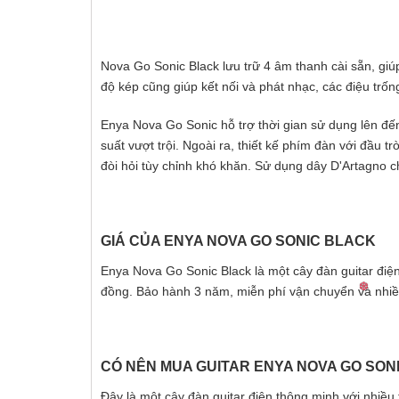
Nova Go Sonic Black lưu trữ 4 âm thanh cài sẵn, giúp
độ kép cũng giúp kết nối và phát nhạc, các điệu trố
Enya Nova Go Sonic hỗ trợ thời gian sử dụng lên đế
suất vượt trội. Ngoài ra, thiết kế phím đàn với đầu 
đòi hỏi tùy chỉnh khó khăn. Sử dụng dây D'Artagno 
GIÁ CỦA ENYA NOVA GO SONIC BLACK
Enya Nova Go Sonic Black là một cây đàn guitar điện 
đồng. Bảo hành 3 năm, miễn phí vận chuyển và nhiề
CÓ NÊN MUA GUITAR ENYA NOVA GO SON
Đây là một cây đàn guitar điện thông minh với nhiều 