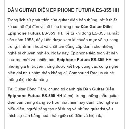
ĐÀN GUITAR ĐIỆN EPIPHONE FUTURA ES-355 HH
Trong lịch sử phát triển của guitar điện bán thùng, rất ít thiết
kế có thể đạt đến vị thế biểu tượng như
Đàn Guitar Điện
Epiphone Futura ES-355 HH
. Kể từ khi dòng ES-355 ra mắt
vào năm 1958, đây luôn được xem là chuẩn mực về sự sang
trọng, tính linh hoạt và chất âm đẳng cấp dành cho những
nghệ sĩ chuyên nghiệp. Ngày nay, Epiphone tiếp tục viết nên
chương mới với phiên bản
Epiphone Futura ES-355 HH
, nơi
những giá trị truyền thống được kết hợp cùng các công nghệ
hiện đại như phím thép không gỉ, Compound Radius và hệ
thống điện tử đa năng.
Tại Guitar Đồng Tâm, chúng tôi đánh giá
Đàn Guitar Điện
Epiphone Futura ES-355 HH
là một trong những mẫu guitar
điện bán thùng đáng sở hữu nhất hiện nay dành cho nghệ sĩ
biểu diễn, người sáng tạo nội dung và những guitarist yêu
thích sự cân bằng hoàn hảo giữa cổ điển và hiện đại.