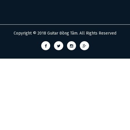
Lựa chọn lý tưởng cho Jazz, Blues và Fusion
Nhờ cấu trúc Semi-Hollow cùng khả năng tái tạo dải Mid giàu
cảm xúc, cây đàn đặc biệt phù hợp với các nghệ sĩ Jazz,
Copyright © 2018 Guitar Đồng Tâm. All Rights Reserved
Blues hoặc Fusion yêu cầu độ chi tiết và sắc thái biểu cảm
cao trong từng nốt nhạc.
Hoạt động xuất sắc trong Rock, Pop và biểu diễn sân
khấu
Khả năng Coil Split, Phase Switching cùng pickup ProBucker
Ignite giúp cây đàn dễ dàng thích nghi với môi trường sân
khấu hiện đại. Đây là lựa chọn tuyệt vời cho các nghệ sĩ Pop,
Rock, Indie và Content Creator chuyên nghiệp.
TRẢI NGHIỆM THỰC TẾ ĐÀN GUITAR ĐIỆN
EPIPHONE FUTURA ES-355 HH