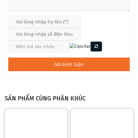
Epiphone Futura ES-355 HH
Mặt top của
Đàn Guitar Điện Epiphone Futura ES-355 HH
được chế tác từ cấu trúc 5 lớp Layered Maple/Poplar. Đây là
sự kết hợp giúp cây đàn vừa đạt được độ bền cơ học cao vừa
giữ được khả năng cộng hưởng cần thiết cho một cây Semi-
Hollow chuyên nghiệp.
Gỗ Maple giúp tăng độ sáng, độ chi tiết và khả năng phản hồi
âm thanh cực nhanh. Khi chơi ở mức Gain cao, tiếng đàn vẫn
giữ được sự sắc nét và rõ ràng, hạn chế hiện tượng âm thanh
bị bết hoặc thiếu kiểm soát như trên các thiết kế bán thùng
thông thường.
Lưng và hông đàn Semi-Hollow với Maple Centerblock
SẢN PHẨM CÙNG PHÂN KHÚC
Phần lưng và hông đàn tiếp tục sử dụng Layered
Maple/Poplar nhằm tạo nên một cấu trúc đồng bộ và chắc
chắn. Điểm đặc biệt nằm ở khối gỗ Maple Centerblock chạy
xuyên giữa thân đàn giúp giảm đáng kể hiện tượng hú rít khi
sử dụng Distortion hoặc Overdrive.