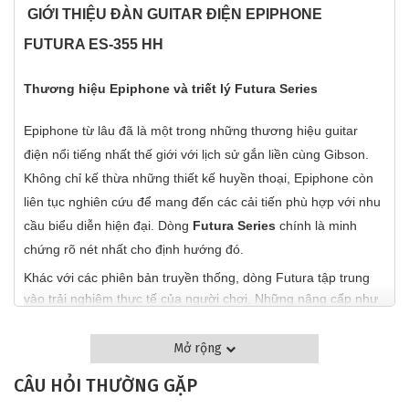
GIỚI THIỆU ĐÀN GUITAR ĐIỆN EPIPHONE
FUTURA ES-355 HH
Thương hiệu Epiphone và triết lý Futura Series
Epiphone từ lâu đã là một trong những thương hiệu guitar
điện nổi tiếng nhất thế giới với lịch sử gắn liền cùng Gibson.
Không chỉ kế thừa những thiết kế huyền thoại, Epiphone còn
liên tục nghiên cứu để mang đến các cải tiến phù hợp với nhu
cầu biểu diễn hiện đại. Dòng
Futura Series
chính là minh
chứng rõ nét nhất cho định hướng đó.
Khác với các phiên bản truyền thống, dòng Futura tập trung
vào trải nghiệm thực tế của người chơi. Những nâng cấp như
phím đàn Stainless Steel, bán kính Compound Radius và bộ
khóa Locking Tuners giúp các nghệ sĩ có được cảm giác chơi
Mở rộng
thoải mái hơn, ổn định hơn và chuyên nghiệp hơn trong mọi
CÂU HỎI THƯỜNG GẶP
điều kiện biểu diễn.