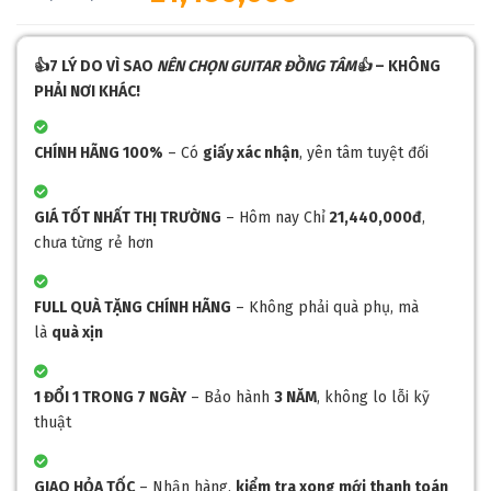
👍7 LÝ DO VÌ SAO
NÊN CHỌN GUITAR ĐỒNG TÂM👍
– KHÔNG
PHẢI NƠI KHÁC!
CHÍNH HÃNG 100%
– Có
giấy xác nhận
, yên tâm tuyệt đối
GIÁ TỐT NHẤT THỊ TRƯỜNG
– Hôm nay Chỉ
21,440,000đ
,
chưa từng rẻ hơn
FULL QUÀ TẶNG CHÍNH HÃNG
– Không phải quà phụ, mà
là
quà xịn
1 ĐỔI 1 TRONG 7 NGÀY
– Bảo hành
3 NĂM
, không lo lỗi kỹ
thuật
GIAO HỎA TỐC
– Nhận hàng,
kiểm tra xong mới thanh toán