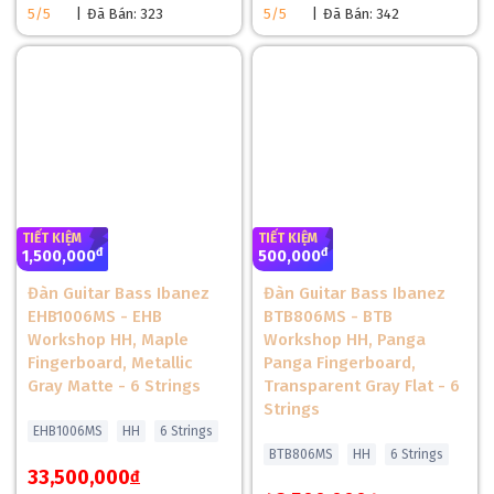
5/5
Body Shape /
|
Đã Bán: 323
5/5
|
Đã Bán: 342
ES-335 / 5-ply Layered Maple/Poplar
Material
Neck Material /
Mahogany / Set Neck (Glued In)
Joint
Neck Profile /
Modern C / Compound 10" - 14"
Radius
Scale Length
24.75" (628.65 mm)
TIẾT KIỆM
TIẾT KIỆM
Ebony / 22 Stainless Steel (Medium
Fingerboard / Frets
đ
đ
1,500,000
500,000
Jumbo)
Đàn Guitar Bass Ibanez
Đàn Guitar Bass Ibanez
Nut Material / Width
Graph Tech / 43.0mm (1.69")
EHB1006MS - EHB
BTB806MS - BTB
Workshop HH, Maple
Workshop HH, Panga
Neck / Bridge
Epiphone ProBucker Ignite
Fingerboard, Metallic
Panga Fingerboard,
Pickup
Gray Matte - 6 Strings
Transparent Gray Flat - 6
Controls
2 Vol, 2 Tone (Push/Pull Coil Split Phase)
Strings
EHB1006MS
HH
6 Strings
Pickup Selector
3-way Toggle
BTB806MS
HH
6 Strings
33,500,000
đ
LockTone Tune-O-Matic / LockTone Stop
Bridge / Tailpiece